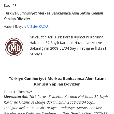
Kas
03
Türkiye
yorumlar kapalı
Cumhuriyet
Türkiye Cumhuriyet Merkez Bankasınca Alım Satım Konusu
Merkez
Yapılan Dövizler
Bankasınca
Alım
Haberi Ekleyen:
A. Zafer KACAR
Satım
Konusu
Yapılan
Mevzuatın Adı: Türk Parası Kıymetini Koruma
Dövizler
Hakkında 32 Sayılı Karar ile Hazine ve Maliye
için
Bakanlığının 2008-32/34 Sayılı Tebliğine İlişkin I-
M Sayılı…
Türkiye Cumhuriyet Merkez Bankasınca Alım Satım
Konusu Yapılan Dövizler
Tarih: 31 Ekim 2025
Mevzuatın Adı:
Türk Parası Kıymetini Koruma Hakkında 32 Sayılı
Karar ile Hazine ve Maliye Bakanlığının 2008-32/34 Sayılı
Tebliğine İlişkin I-M Sayılı Türkiye Cumhuriyet Merkez Bankası
Genelgesinde Değişiklik Yapılmasına Dair Genelge (Sayı: 2025/25)