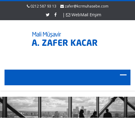
0212 587 93 13
zafer@kcrmuhasebe.com
|
WebMail Erişim