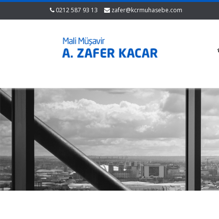
0212 587 93 13
zafer@kcrmuhasebe.com