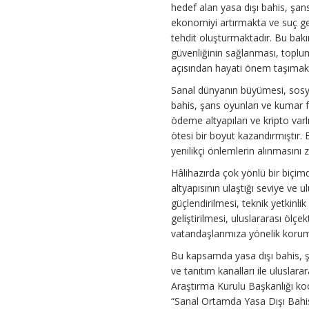
hedef alan yasa dışı bahis, şans
ekonomiyi artırmakta ve suç ge
tehdit oluşturmaktadır. Bu bak
güvenliğinin sağlanması, toplum
açısından hayati önem taşımakt
Sanal dünyanın büyümesi, sosya
bahis, şans oyunları ve kumar f
ödeme altyapıları ve kripto varl
ötesi bir boyut kazandırmıştır. 
yenilikçi önlemlerin alınmasını 
Hâlihazırda çok yönlü bir biçi
altyapısının ulaştığı seviye ve 
güçlendirilmesi, teknik yetkinl
geliştirilmesi, uluslararası ölç
vatandaşlarımıza yönelik koruma 
Bu kapsamda yasa dışı bahis, şa
ve tanıtım kanalları ile ulusla
Araştırma Kurulu Başkanlığı koo
“Sanal Ortamda Yasa Dışı Bahi