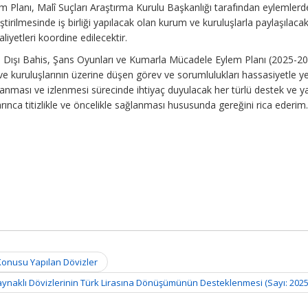
m Planı, Malî Suçları Araştırma Kurulu Başkanlığı tarafından eylemler
tirilmesinde iş birliği yapılacak olan kurum ve kuruluşlarla paylaşılaca
iyetleri koordine edilecektir.
a Dışı Bahis, Şans Oyunları ve Kumarla Mücadele Eylem Planı (2025-2
kuruluşlarının üzerine düşen görev ve sorumlulukları hassasiyetle ye
lanması ve izlenmesi sürecinde ihtiyaç duyulacak her türlü destek ve y
nca titizlikle ve öncelikle sağlanması hususunda gereğini rica ederim
onusu Yapılan Dövizler
 Kaynaklı Dövizlerinin Türk Lirasına Dönüşümünün Desteklenmesi (Sayı: 202