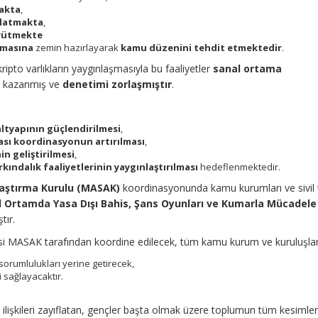
akta
,
ıflatmakta
,
üyütmekte
nmasına
zemin hazırlayarak
kamu düzenini tehdit etmektedir
.
ripto varlıkların yaygınlaşmasıyla bu faaliyetler
sanal ortama
t
kazanmış ve
denetimi zorlaşmıştır
.
altyapının güçlendirilmesi
,
ası koordinasyonun artırılması
,
nin geliştirilmesi
,
kındalık faaliyetlerinin yaygınlaştırılması
hedeflenmektedir.
raştırma Kurulu (MASAK)
koordinasyonunda kamu kurumları ve sivil
l Ortamda Yasa Dışı Bahis, Şans Oyunları ve Kumarla Mücadele
tır.
si MASAK tarafından koordine edilecek, tüm kamu kurum ve kuruluşlar
sorumlulukları yerine getirecek,
ni sağlayacaktır.
ilişkileri zayıflatan, gençler başta olmak üzere toplumun tüm kesimler