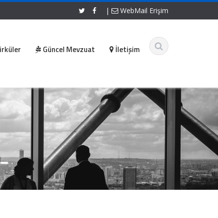
|
WebMail Erişim
irküler
Güncel Mevzuat
İletişim