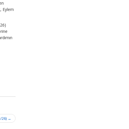
den
k, Eylem
026)
rine
ardımın
.
5/26)
→