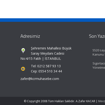
Adresimiz
Son Yazı
Şehremini Mahallesi Büyük
5520 sayı
Saray Meydanı Cadesi
Kanunu S
No:4/15 Fatih | İSTANBUL
Sigortacı
Tel: 0212 587 93 13
Yönetmel
Cep: 0554 510 34 44
zafer@kcrmuhasebe.com
© Copyright 2008 Tüm Hakları Saklıdır. A.Zafer KACAR |
Mevz