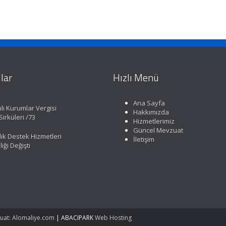
lar
Hızlı Menü
Ana Sayfa
lı Kurumlar Vergisi
Hakkımızda
irküleri /73
Hizmetlerimiz
Güncel Mevzuat
lık Destek Hizmetleri
İletişim
iği Değişti
uat: Alomaliye.com
|
ABACIPARK
Web Hosting