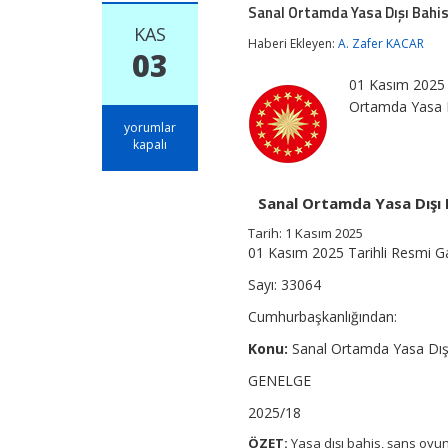
Sanal Ortamda Yasa Dışı Bahis
KAS
Haberi Ekleyen:
A. Zafer KACAR
03
01 Kasım 2025 
Ortamda Yasa D
Sanal
yorumlar
Ortamda
kapalı
Yasa
Dışı
Bahis,
Sanal Ortamda Yasa Dışı 
Şans
Oyunları
Tarih: 1 Kasım 2025
ve
01 Kasım 2025 Tarihli Resmi G
Kumarla
Mücadele
Sayı: 33064
Eylem
Planı
Cumhurbaşkanlığından:
(2025-
2026)
Konu:
Sanal Ortamda Yasa Dışı
için
GENELGE
2025/18
ÖZET:
Yasa dışı bahis, şans oyun