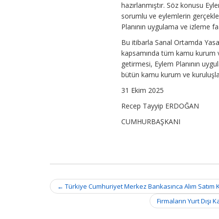
hazırlanmıştır. Söz konusu Eyle
sorumlu ve eylemlerin gerçekleş
Planının uygulama ve izleme faal
Bu itibarla Sanal Ortamda Yas
kapsamında tüm kamu kurum ve 
getirmesi, Eylem Planının uygu
bütün kamu kurum ve kuruluşları
31 Ekim 2025
Recep Tayyip ERDOĞAN
CUMHURBAŞKANI
Post
←
Türkiye Cumhuriyet Merkez Bankasınca Alım Satım K
navigation
Firmaların Yurt Dışı