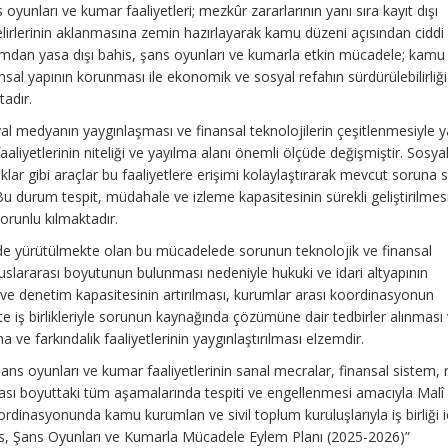
 oyunları ve kumar faaliyetleri; mezkûr zararlarının yanı sıra kayıt dışı
lirlerinin aklanmasına zemin hazırlayarak kamu düzeni açısından ciddi 
ımdan yasa dışı bahis, şans oyunları ve kumarla etkin mücadele; kamu
sal yapının korunması ile ekonomik ve sosyal refahın sürdürülebilirliği
adır.
l medyanın yaygınlaşması ve finansal teknolojilerin çeşitlenmesiyle y
aaliyetlerinin niteliği ve yayılma alanı önemli ölçüde değişmiştir. Sosy
ıklar gibi araçlar bu faaliyetlere erişimi kolaylaştırarak mevcut soruna s
Bu durum tespit, müdahale ve izleme kapasitesinin sürekli geliştirilmes
zorunlu kılmaktadır.
mde yürütülmekte olan bu mücadelede sorunun teknolojik ve finansal
uluslararası boyutunun bulunması nedeniyle hukuki ve idari altyapının
ik ve denetim kapasitesinin artırılması, kurumlar arası koordinasyonun
ekte iş birlikleriyle sorunun kaynağında çözümüne dair tedbirler alınması
ve farkındalık faaliyetlerinin yaygınlaştırılması elzemdir.
ns oyunları ve kumar faaliyetlerinin sanal mecralar, finansal sistem,
rarası boyuttaki tüm aşamalarında tespiti ve engellenmesi amacıyla Malî 
rdinasyonunda kamu kurumlan ve sivil toplum kuruluşlarıyla iş birliği 
s, Şans Oyunları ve Kumarla Mücadele Eylem Planı (2025-2026)”