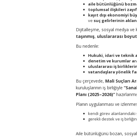
aile bütünlüğünü bozm
toplumsal ilişkileri zay
kayıt dışı ekonomiyi b
ve
suç gelirlerinin akla
Dijitalleşme, sosyal medya ve k
taşınmış
,
uluslararası boyu
Bu nedenle:
Hukuki, idari ve teknik 
denetim ve kurumlar ar
uluslararası iş birlikleri
vatandaşlara yönelik far
Bu çerçevede,
Mali Suçları A
kuruluşlarının iş birliğiyle
“Sana
Planı (2025–2026)”
hazırlanmış
Planın uygulanması ve izlenme
kendi görev alanlarındaki 
gerekli destek ve iş birliği
Aile bütünlüğünü bozan, sosyal 