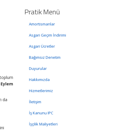
Pratik Menü
Amortismanlar
Asgari Geçim İndirimi
Asgari Ücretler
Bağımsız Denetim
Duyurular
 toplum
Hakkımızda
 Eylem
Hizmetlerimiz
ı da
İletişim
İş Kanunu IPC
İşçilik Maliyetleri
ini