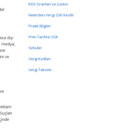
KDV Oranları ve Listesi
bir
Nelerden Vergi SSK Kesilir
Pratik Bilgiler
Prim Tarifesi SSK
asa dışı
al medya,
Sirküler
ınır
ini ve
Vergi Kodları
Vergi Takvimi
 ve
 reklam
Suçları
içinde