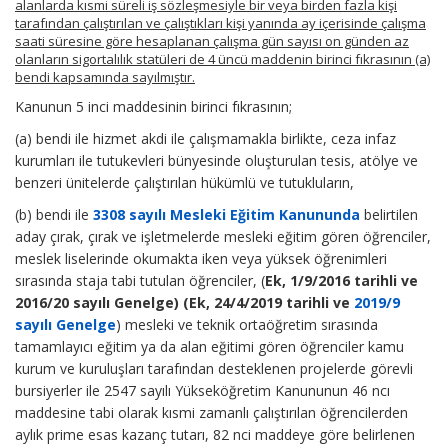
alanlarda kısmi süreli iş sözleşmesiyle bir veya birden fazla kişi
tarafından çalıştırılan ve çalıştıkları kişi yanında ay içerisinde çalışma
saati süresine göre hesaplanan çalışma gün sayısı on günden az
olanların sigortalılık statüleri de 4 üncü maddenin birinci fıkrasının (a)
bendi kapsamında sayılmıştır.
Kanunun 5 inci maddesinin birinci fıkrasının;
(a) bendi ile hizmet akdi ile çalışmamakla birlikte, ceza infaz
kurumları ile tutukevleri bünyesinde oluşturulan tesis, atölye ve
benzeri ünitelerde çalıştırılan hükümlü ve tutukluların,
(b) bendi ile
3308 sayılı Mesleki Eğitim Kanununda
belirtilen
aday çırak, çırak ve işletmelerde mesleki eğitim gören öğrenciler,
meslek liselerinde okumakta iken veya yüksek öğrenimleri
sırasında staja tabi tutulan öğrenciler, (
Ek, 1/9/2016 tarihli ve
2016/20 sayılı Genelge) (Ek, 24/4/2019 tarihli ve
2019/9
sayılı Genelge
) mesleki ve teknik ortaöğretim sırasında
tamamlayıcı eğitim ya da alan eğitimi gören öğrenciler kamu
kurum ve kuruluşları tarafından desteklenen projelerde görevli
bursiyerler ile 2547 sayılı Yükseköğretim Kanununun 46 ncı
maddesine tabi olarak kısmi zamanlı çalıştırılan öğrencilerden
aylık prime esas kazanç tutarı, 82 nci maddeye göre belirlenen