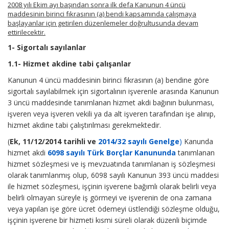
2008 yılı Ekim ayı başından sonra ilk defa Kanunun 4 üncü
maddesinin birinci fıkrasının (a) bendi kapsamında çalışmaya
başlayanlar için getirilen düzenlemeler doğrultusunda devam
ettirilecektir.
1- Sigortalı sayılanlar
1.1- Hizmet akdine tabi çalışanlar
Kanunun 4 üncü maddesinin birinci fıkrasının (a) bendine göre
sigortalı sayılabilmek için sigortalının işverenle arasında Kanunun
3 üncü maddesinde tanımlanan hizmet akdi bağının bulunması,
işveren veya işveren vekili ya da alt işveren tarafından işe alınıp,
hizmet akdine tabi çalıştırılması gerekmektedir.
(
Ek, 11/12/2014 tarihli ve
2014/32 sayılı Genelge
)
Kanunda
hizmet akdi
6098 sayılı Türk Borçlar Kanununda
tanımlanan
hizmet sözleşmesi ve iş mevzuatında tanımlanan iş sözleşmesi
olarak tanımlanmış olup, 6098 sayılı Kanunun 393 üncü maddesi
ile hizmet sözleşmesi, işçinin işverene bağımlı olarak belirli veya
belirli olmayan süreyle iş görmeyi ve işverenin de ona zamana
veya yapılan işe göre ücret ödemeyi üstlendiği sözleşme olduğu,
işçinin işverene bir hizmeti kısmi süreli olarak düzenli biçimde