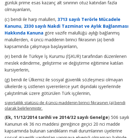
günlük prime esas kazanç alt sınırının otuz katından fazla
olmayanların,
(c) bendi ile harp malulleri,
3713 sayılı Terörle Mücadele
Kanunu
,
2330 sayılı Nakdi Tazminat ve Aylık Bağlanması
Hakkında Kanuna
göre vazife malullüğü aylığı bağlanmış
malullerden, 4 üncü maddenin birinci fıkrasının (a) bendi
kapsamında çalışmaya başlayanların,
(e) bendi ile Türkiye İş Kurumu (İŞKUR) tarafından düzenlenen
meslek edindirme, geliştirme ve değiştirme eğitimine katılan
kursiyerlerin,
(g) bendi ile Ülkemiz ile sosyal güvenlik sözleşmesi olmayan
ülkelerde iş üstlenen işverenlerce yurt dışındaki işyerlerinde
çalıştırılmak üzere götürülen Türk işçilerinin,
sigortalılık statüsü de 4 üncü maddenin birinci fıkrasının (a) bendi
olarak belirlenmiştir.
(
Ek, 11/12/2014 tarihli ve 2014/32 sayılı Genelge
) 506 sayılı
Kanunun ek 36 ncı maddesi gereğince geçici 20 nci madde
kapsamında bulunan sandıkların mali durumlarının üyelerine
sosyal güvenlik yardımları yapmaya elverişli olmaması halinde