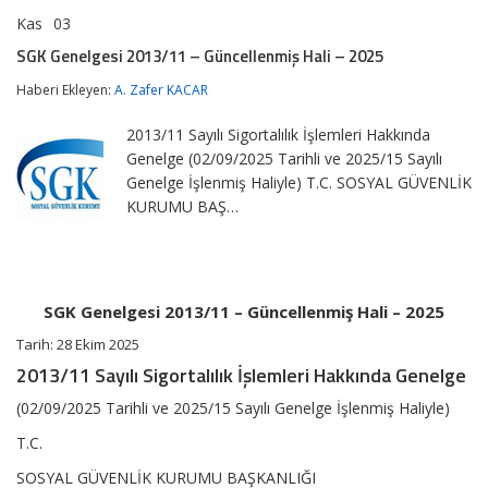
Kas
03
SGK
yorumlar kapalı
Genelgesi
SGK Genelgesi 2013/11 – Güncellenmiş Hali – 2025
2013/11
–
Haberi Ekleyen:
A. Zafer KACAR
Güncellenmiş
Hali
2013/11 Sayılı Sigortalılık İşlemleri Hakkında
–
2025
Genelge (02/09/2025 Tarihli ve 2025/15 Sayılı
için
Genelge İşlenmiş Haliyle) T.C. SOSYAL GÜVENLİK
KURUMU BAŞ…
SGK Genelgesi 2013/11 – Güncellenmiş Hali – 2025
Tarih: 28 Ekim 2025
2013/11 Sayılı Sigortalılık İşlemleri Hakkında Genelge
(02/09/2025 Tarihli ve 2025/15 Sayılı Genelge İşlenmiş Haliyle)
T.C.
SOSYAL GÜVENLİK KURUMU BAŞKANLIĞI