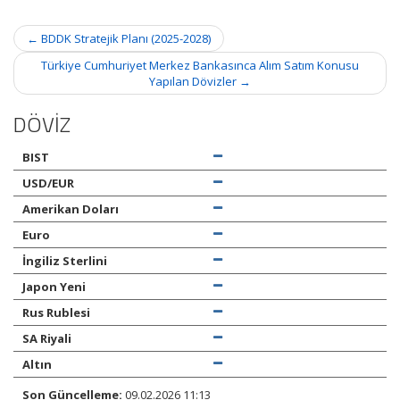
Post
←
BDDK Stratejik Planı (2025-2028)
navigation
Türkiye Cumhuriyet Merkez Bankasınca Alım Satım Konusu
Yapılan Dövizler
→
DÖVİZ
BIST
USD/EUR
Amerikan Doları
Euro
İngiliz Sterlini
Japon Yeni
Rus Rublesi
SA Riyali
Altın
Son Güncelleme:
09.02.2026 11:13