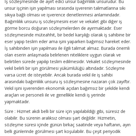
İş sözleşmesinde de ayırt edici unsur bağımlılık unsurudur. Bu
unsur işçinin işin yapılması sırasında işverenin talimatlarına sıkı
sıkıya bağlı olması ve işverence denetlenmesi anlamındadır.
Bağımlılık unsuru iş sözleşmesini eser ve vekalet gibi diğer iş
görme borcu doğuran sözleşmelerden de ayırmaktadır. Eser
sözleşmesinde müteahhit, bir bedel karşılığı olarak iş sahibine bir
eser yapıp teslim eder ama işini yaparken bağımsız hareket eder.
İş sahibinden işin yapılması ile ilgili talimat almaz. Burada önemli
olan eserin anlaşmada belirlenen niteliklere uygun olarak ve
belirtilen sürede yapılıp teslim edilmesidir. Vekalet sözleşmesinde
vekil belirli bir işin görülmesi yükümlülüğü altındadır. Sözleşme
varsa ücret de isteyebilir. Ancak burada vekil ile iş sahibi
arasındaki bağımlılık unsuru iş sözleşmesine nazaran çok zayıftır.
Vekil işini işverenden ekonomik açıdan bağımsız bir şekilde kendi
araçları ve personeli ile ve genellikle kendi iş yerinde
yapmaktadır.
Süre : Hizmet akdi belli bir süre için yapılabildiği gibi, süresiz de
olabilir. Bu sürenin aralıksız olması şart değildir. Hizmetin,
sözleşme süresi içinde günün birkaç saatinde veya haftanın, ayın
belli günlerinde görülmesi şart koşulabilir. Bu çeşit periyodik