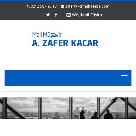
0212 587 93 13
zafer@kcrmuhasebe.com
|
WebMail Erişim