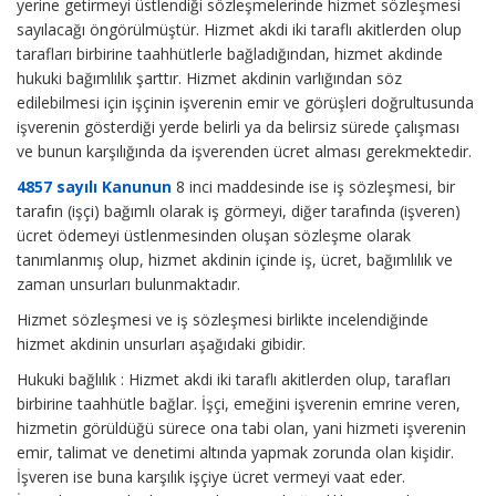
yerine getirmeyi üstlendiği sözleşmelerinde hizmet sözleşmesi
sayılacağı öngörülmüştür. Hizmet akdi iki taraflı akitlerden olup
tarafları birbirine taahhütlerle bağladığından, hizmet akdinde
hukuki bağımlılık şarttır. Hizmet akdinin varlığından söz
edilebilmesi için işçinin işverenin emir ve görüşleri doğrultusunda
işverenin gösterdiği yerde belirli ya da belirsiz sürede çalışması
ve bunun karşılığında da işverenden ücret alması gerekmektedir.
4857 sayılı Kanunun
8 inci maddesinde ise iş sözleşmesi, bir
tarafın (işçi) bağımlı olarak iş görmeyi, diğer tarafında (işveren)
ücret ödemeyi üstlenmesinden oluşan sözleşme olarak
tanımlanmış olup, hizmet akdinin içinde iş, ücret, bağımlılık ve
zaman unsurları bulunmaktadır.
Hizmet sözleşmesi ve iş sözleşmesi birlikte incelendiğinde
hizmet akdinin unsurları aşağıdaki gibidir.
Hukuki bağlılık : Hizmet akdi iki taraflı akitlerden olup, tarafları
birbirine taahhütle bağlar. İşçi, emeğini işverenin emrine veren,
hizmetin görüldüğü sürece ona tabi olan, yani hizmeti işverenin
emir, talimat ve denetimi altında yapmak zorunda olan kişidir.
İşveren ise buna karşılık işçiye ücret vermeyi vaat eder.