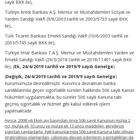
sayılı BKK ile),
Türkiye Kredi Bankası A.Ş. Memur ve Müstahdemleri Sosyal ve
Yardım Sandığı Vakfı (9/6/2003 tarihli ve 2003/5733 sayılı BKK
ile),
Türk Ticaret Bankası Emekli Sandığı Vakfı (10/6/2003 tarihli ve
2003/5745 sayılı BKK ile),
Türkiye İmar Bankası T.A.Ş. Memur ve Müstahdemleri Yardım ve
Emekli Sandığı Vakfı (29/3/2018 tarihli ve 2018/11401 sayılı BKK
ile), (
Ek, 24/4/2019 tarihli ve 2019/9 sayılı Genelge
)
(
Değişik, 24/4/2019 tarihli ve 2019/9 sayılı Genelge
)
Kurumumuza devredilmiştir. Kurumca devralınan banka
sandıklarında geçen sigortalılık süreleri hakkında 506 sayılı Kanun
hükümleri uygulanmakta, bu süreler 506 sayılı Kanuna tabi
geçmiş sigortalılık ve hizmet gibi kabul edilerek işlem
yapılmaktadır.
Ayrıca, 2008 yılı Ekim ayı başından önce 506 sayılı Kanunun mülga 2
nci, mülga ek 10 uncu ve mülga ek 13 üncü maddeleri gereğince
sigortalı sayılanlarla, ilgili kanunlarında 506 sayılı Kanuna tabi olması
öngörülmüş olanlardan, çalışması devam edenlerin sigortalılıkları da