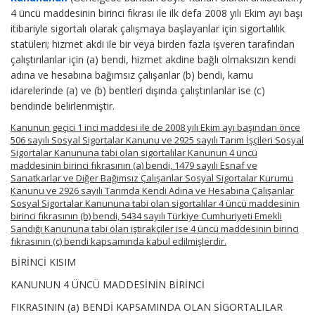
4 üncü maddesinin birinci fıkrası ile ilk defa 2008 yılı Ekim ayı başı
itibariyle sigortalı olarak çalışmaya başlayanlar için sigortalılık
statüleri; hizmet akdi ile bir veya birden fazla işveren tarafından
çalıştırılanlar için (a) bendi, hizmet akdine bağlı olmaksızın kendi
adına ve hesabına bağımsız çalışanlar (b) bendi, kamu
idarelerinde (a) ve (b) bentleri dışında çalıştırılanlar ise (c)
bendinde belirlenmiştir.
Kanunun geçici 1 inci maddesi ile de 2008 yılı Ekim ayı başından önce
506 sayılı Sosyal Sigortalar Kanunu ve 2925 sayılı Tarım İşçileri Sosyal
Sigortalar Kanununa tabi olan sigortalılar Kanunun 4 üncü
maddesinin birinci fıkrasının (a) bendi, 1479 sayılı Esnaf ve
Sanatkarlar ve Diğer Bağımsız Çalışanlar Sosyal Sigortalar Kurumu
Kanunu ve 2926 sayılı Tarımda Kendi Adına ve Hesabına Çalışanlar
Sosyal Sigortalar Kanununa tabi olan sigortalılar 4 üncü maddesinin
birinci fıkrasının (b) bendi, 5434 sayılı Türkiye Cumhuriyeti Emekli
Sandığı Kanununa tabi olan iştirakçiler ise 4 üncü maddesinin birinci
fıkrasının (c) bendi kapsamında kabul edilmişlerdir.
BİRİNCİ KISIM
KANUNUN 4 ÜNCÜ MADDESİNİN BİRİNCİ
FIKRASININ (a) BENDİ KAPSAMINDA OLAN SİGORTALILAR