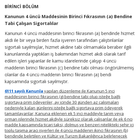
BİRİNCİ BÖLÜM
Kanunun 4 üncü Maddesinin Birinci Fıkrasının (a) Bendine
Tabi Çalışan Sigortalılar
Kanunun 4 üncü maddesinin birinci fıkrasının (a) bendinde hizmet
akdi ile bir veya birden fazla işveren tarafından çalıştırılanlar
sigortalı sayılmışlar, hizmet akdine tabi olmamakla beraber ilgili
kanunlarında yaptıkları iş bakımından hizmet akdi olarak tarif
edilen işleri yapanlar ile kamu idarelerinde çalışıp 4 üncü
maddenin birinci fıkrasının (c) bendine tabi olması öngörülmemiş
olanlar da 4 üncü maddenin birinci fıkrasının (a) bendi
kapsamında sigortalı sayılmıştır.
6111 sayılı Kanunla
yapılan düzenleme ile Kanunun 5 inci
maddesinin birinci fıkrasının (g) bendine tabi olup isteğe bağlı
sigortaya prim ödeyenler, ay içinde 30 günden az çalışmaları
nedeniyle kalan günlerini isteğe bağlı sigortaya prim ödeyerek
tamamlayanlar, Kanuna eklenen ek 5 inci maddeyle tarım veya
orman işlerinde hizmet akdiyle süreksiz olarak çalışanlar ile ek 6 ncı
madde kapsamında ticari taksi, dolmuş ve benzeri nitelikteki şehir içi
toplu taşıma aracı işyerleri ile 4 üncü maddenin ikinci fıkrasının (b)
bendinde belirtilen ve Kültür ve Turizm Bakanlığınca belirlenecek