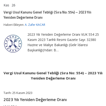
Kas
26
Vergi
yorumlar kapalı
Usul
Vergi Usul Kanunu Genel Tebliği (Sıra No: 554) – 2023 Yılı
Kanunu
Yeniden Değerleme Oranı
Genel
Tebliği
Haberi Ekleyen:
A. Zafer KACAR
(Sıra
No:
554)
2023 Yılı Yeniden Değerleme Oranı VUK 554 25
–
Kasım 2023 Tarihli Resmi Gazete Sayı: 32380
2023
Hazine ve Maliye Bakanlığı (Gelir İdaresi
Yılı
Yeniden
Başkanlığı)’ndan: B…
Değerleme
Oranı
için
Vergi Usul Kanunu Genel Tebliği (Sıra No: 554) – 2023 Yılı
Yeniden Değerleme Oranı
Tarih: 25 Kasım 2023
2023 Yılı Yeniden Değerleme Oranı