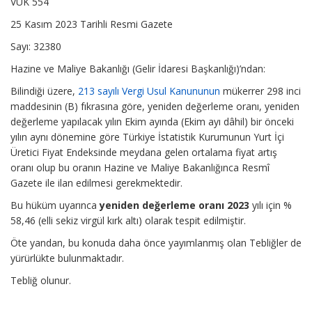
VUK 554
25 Kasım 2023 Tarihli Resmi Gazete
Sayı: 32380
Hazine ve Maliye Bakanlığı (Gelir İdaresi Başkanlığı)’ndan:
Bilindiği üzere,
213 sayılı Vergi Usul Kanununun
mükerrer 298 inci
maddesinin (B) fıkrasına göre, yeniden değerleme oranı, yeniden
değerleme yapılacak yılın Ekim ayında (Ekim ayı dâhil) bir önceki
yılın aynı dönemine göre Türkiye İstatistik Kurumunun Yurt İçi
Üretici Fiyat Endeksinde meydana gelen ortalama fiyat artış
oranı olup bu oranın Hazine ve Maliye Bakanlığınca Resmî
Gazete ile ilan edilmesi gerekmektedir.
Bu hüküm uyarınca
yeniden değerleme oranı 2023
yılı için %
58,46 (elli sekiz virgül kırk altı) olarak tespit edilmiştir.
Öte yandan, bu konuda daha önce yayımlanmış olan Tebliğler de
yürürlükte bulunmaktadır.
Tebliğ olunur.