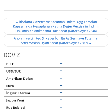
Post
←
İthalatta Gözetim ve Korunma Önlemi Uygulamaları
navigation
Kapsamında Hesaplanan Katma Değer Vergisinin İndirim
Hakkının Kaldırılmasına Dair Karar (Karar Sayısı: 7846)
Anonim ve Limited Şirketler İçin En Az Sermaye Tutarının
Artırılmasına İlişkin Karar (Karar Sayısı: 7887)
→
DÖVİZ
BIST
USD/EUR
Amerikan Doları
Euro
İngiliz Sterlini
Japon Yeni
Rus Rublesi