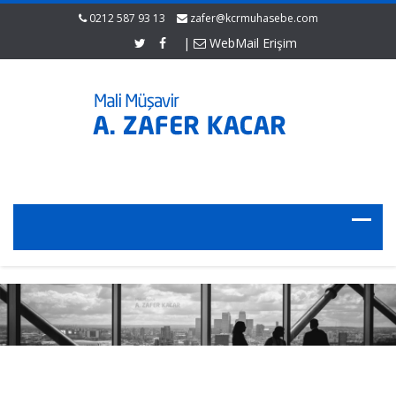
0212 587 93 13
zafer@kcrmuhasebe.com
|
WebMail Erişim