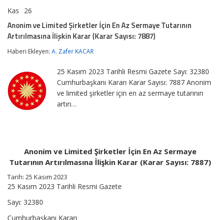
Kas
26
Anonim
yorumlar kapalı
ve
Anonim ve Limited Şirketler İçin En Az Sermaye Tutarının
Limited
Artırılmasına İlişkin Karar (Karar Sayısı: 7887)
Şirketler
İçin
Haberi Ekleyen:
A. Zafer KACAR
En
Az
Sermaye
25 Kasım 2023 Tarihli Resmi Gazete Sayı: 32380
Tutarının
Cumhurbaşkanı Kararı Karar Sayısı: 7887 Anonim
Artırılmasına
ve limited şirketler için en az sermaye tutarının
İlişkin
Karar
artırı…
(Karar
Sayısı:
7887)
için
Anonim ve Limited Şirketler İçin En Az Sermaye
Tutarının Artırılmasına İlişkin Karar (Karar Sayısı: 7887)
Tarih: 25 Kasım 2023
25 Kasım 2023 Tarihli Resmi Gazete
Sayı: 32380
Cumhurbaşkanı Kararı