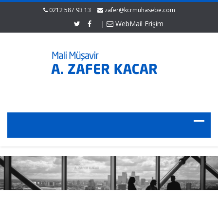
0212 587 93 13
zafer@kcrmuhasebe.com
|
WebMail Erişim