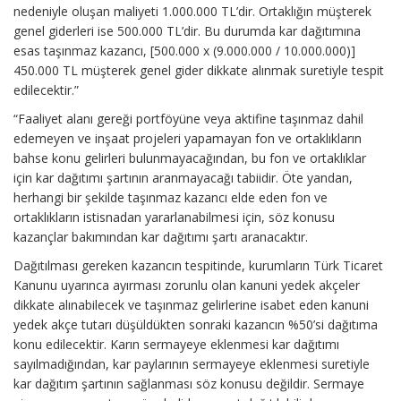
nedeniyle oluşan maliyeti 1.000.000 TL’dir. Ortaklığın müşterek
genel giderleri ise 500.000 TL’dir. Bu durumda kar dağıtımına
esas taşınmaz kazancı, [500.000 x (9.000.000 / 10.000.000)]
450.000 TL müşterek genel gider dikkate alınmak suretiyle tespit
edilecektir.”
“Faaliyet alanı gereği portföyüne veya aktifine taşınmaz dahil
edemeyen ve inşaat projeleri yapamayan fon ve ortaklıkların
bahse konu gelirleri bulunmayacağından, bu fon ve ortaklıklar
için kar dağıtımı şartının aranmayacağı tabiidir. Öte yandan,
herhangi bir şekilde taşınmaz kazancı elde eden fon ve
ortaklıkların istisnadan yararlanabilmesi için, söz konusu
kazançlar bakımından kar dağıtımı şartı aranacaktır.
Dağıtılması gereken kazancın tespitinde, kurumların Türk Ticaret
Kanunu uyarınca ayırması zorunlu olan kanuni yedek akçeler
dikkate alınabilecek ve taşınmaz gelirlerine isabet eden kanuni
yedek akçe tutarı düşüldükten sonraki kazancın %50’si dağıtıma
konu edilecektir. Karın sermayeye eklenmesi kar dağıtımı
sayılmadığından, kar paylarının sermayeye eklenmesi suretiyle
kar dağıtım şartının sağlanması söz konusu değildir. Sermaye