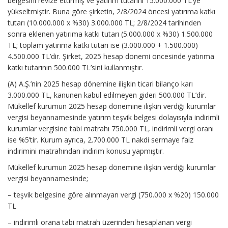
belgesini revize ettirmiş ve yatırım tutarını 15.000.000 TL’ye
yükseltmiştir. Buna göre şirketin, 2/8/2024 öncesi yatırıma katkı
tutarı (10.000.000 x %30) 3.000.000 TL; 2/8/2024 tarihinden
sonra eklenen yatırıma katkı tutarı (5.000.000 x %30) 1.500.000
TL; toplam yatırıma katkı tutarı ise (3.000.000 + 1.500.000)
4.500.000 TL’dir. Şirket, 2025 hesap dönemi öncesinde yatırıma
katkı tutarının 500.000 TL’sini kullanmıştır.
(A) A.Ş.’nin 2025 hesap dönemine ilişkin ticari bilanço karı
3.000.000 TL, kanunen kabul edilmeyen gideri 500.000 TL’dir.
Mükellef kurumun 2025 hesap dönemine ilişkin verdiği kurumlar
vergisi beyannamesinde yatırım teşvik belgesi dolayısıyla indirimli
kurumlar vergisine tabi matrahı 750.000 TL, indirimli vergi oranı
ise %5’tir. Kurum ayrıca, 2.700.000 TL nakdi sermaye faiz
indirimini matrahından indirim konusu yapmıştır.
Mükellef kurumun 2025 hesap dönemine ilişkin verdiği kurumlar
vergisi beyannamesinde;
– teşvik belgesine göre alınmayan vergi (750.000 x %20) 150.000
TL
– indirimli orana tabi matrah üzerinden hesaplanan vergi