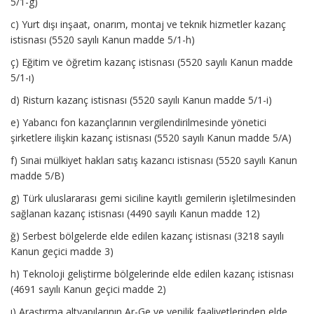
5/1-g)
c) Yurt dışı inşaat, onarım, montaj ve teknik hizmetler kazanç
istisnası (5520 sayılı Kanun madde 5/1-h)
ç) Eğitim ve öğretim kazanç istisnası (5520 sayılı Kanun madde
5/1-ı)
d) Risturn kazanç istisnası (5520 sayılı Kanun madde 5/1-i)
e) Yabancı fon kazançlarının vergilendirilmesinde yönetici
şirketlere ilişkin kazanç istisnası (5520 sayılı Kanun madde 5/A)
f) Sınai mülkiyet hakları satış kazancı istisnası (5520 sayılı Kanun
madde 5/B)
g) Türk uluslararası gemi siciline kayıtlı gemilerin işletilmesinden
sağlanan kazanç istisnası (4490 sayılı Kanun madde 12)
ğ) Serbest bölgelerde elde edilen kazanç istisnası (3218 sayılı
Kanun geçici madde 3)
h) Teknoloji geliştirme bölgelerinde elde edilen kazanç istisnası
(4691 sayılı Kanun geçici madde 2)
ı) Araştırma altyapılarının Ar-Ge ve yenilik faaliyetlerinden elde