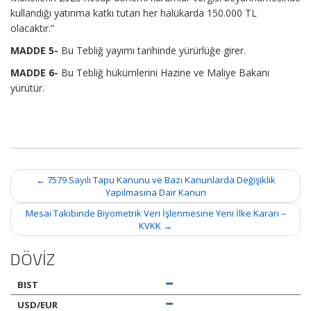
kullandığı yatırıma katkı tutarı her halükarda 150.000 TL
olacaktır.”
MADDE 5-
Bu Tebliğ yayımı tarihinde yürürlüğe girer.
MADDE 6-
Bu Tebliğ hükümlerini Hazine ve Maliye Bakanı
yürütür.
Post
←
7579 Sayılı Tapu Kanunu ve Bazı Kanunlarda Değişiklik
navigation
Yapılmasına Dair Kanun
Mesai Takibinde Biyometrik Veri İşlenmesine Yeni İlke Kararı –
KVKK
→
DÖVİZ
BIST
USD/EUR