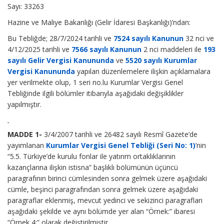
Sayı: 33263
Hazine ve Maliye Bakanlığı (Gelir İdaresi Başkanlığı)’ndan:
Bu Tebliğde; 28/7/2024 tarihli ve
7524 sayılı Kanunun
32 nci ve
4/12/2025 tarihli ve
7566 sayılı Kanunun
2 nci maddeleri ile
193
sayılı Gelir Vergisi Kanununda
ve
5520 sayılı Kurumlar
Vergisi Kanununda
yapılan düzenlemelere ilişkin açıklamalara
yer verilmekte olup, 1 seri no.lu Kurumlar Vergisi Genel
Tebliğinde ilgili bölümler itibarıyla aşağıdaki değişiklikler
yapılmıştır.
MADDE 1-
3/4/2007 tarihli ve 26482 sayılı Resmî Gazete’de
yayımlanan
Kurumlar Vergisi Genel Tebliği (Seri No: 1)
’nin
“5.5. Türkiye’de kurulu fonlar ile yatırım ortaklıklarının
kazançlarına ilişkin istisna” başlıklı bölümünün üçüncü
paragrafının birinci cümlesinden sonra gelmek üzere aşağıdaki
cümle, beşinci paragrafından sonra gelmek üzere aşağıdaki
paragraflar eklenmiş, mevcut yedinci ve sekizinci paragrafları
aşağıdaki şekilde ve aynı bölümde yer alan “Örnek:” ibaresi
“Örnek 4:” olarak değiştirilmiştir.