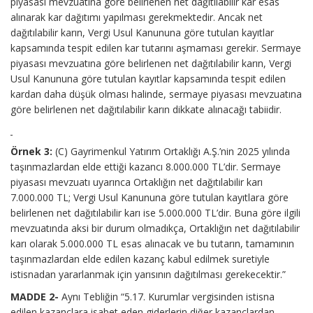
piyasası mevzuatına göre belirlenen net dağıtılabilir kar esas
alınarak kar dağıtımı yapılması gerekmektedir. Ancak net
dağıtılabilir karın, Vergi Usul Kanununa göre tutulan kayıtlar
kapsamında tespit edilen kar tutarını aşmaması gerekir. Sermaye
piyasası mevzuatına göre belirlenen net dağıtılabilir karın, Vergi
Usul Kanununa göre tutulan kayıtlar kapsamında tespit edilen
kardan daha düşük olması halinde, sermaye piyasası mevzuatına
göre belirlenen net dağıtılabilir karın dikkate alınacağı tabiidir.
Örnek 3:
(C) Gayrimenkul Yatırım Ortaklığı A.Ş.’nin 2025 yılında
taşınmazlardan elde ettiği kazancı 8.000.000 TL’dir. Sermaye
piyasası mevzuatı uyarınca Ortaklığın net dağıtılabilir karı
7.000.000 TL; Vergi Usul Kanununa göre tutulan kayıtlara göre
belirlenen net dağıtılabilir karı ise 5.000.000 TL’dir. Buna göre ilgili
mevzuatında aksi bir durum olmadıkça, Ortaklığın net dağıtılabilir
karı olarak 5.000.000 TL esas alınacak ve bu tutarın, tamamının
taşınmazlardan elde edilen kazanç kabul edilmek suretiyle
istisnadan yararlanmak için yarısının dağıtılması gerekecektir.”
MADDE 2-
Aynı Tebliğin “5.17. Kurumlar vergisinden istisna
edilen kazançlara isabet eden giderlerin diğer kazançlardan