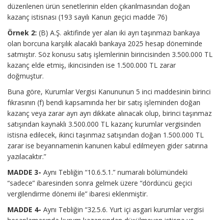
düzenlenen ürün senetlerinin elden çıkarılmasından doğan
kazanç istisnası (193 sayılı Kanun geçici madde 76)
Örnek 2:
(B) A.Ş. aktifinde yer alan iki ayrı taşınmazı bankaya
olan borcuna karşılık alacaklı bankaya 2025 hesap döneminde
satmıştır. Söz konusu satış işlemlerinin birincisinden 3.500.000 TL
kazanç elde etmiş, ikincisinden ise 1.500.000 TL zarar
doğmuştur.
Buna göre, Kurumlar Vergisi Kanununun 5 inci maddesinin birinci
fıkrasının (f) bendi kapsamında her bir satış işleminden doğan
kazanç veya zarar ayrı ayrı dikkate alınacak olup, birinci taşınmaz
satışından kaynaklı 3.500.000 TL kazanç kurumlar vergisinden
istisna edilecek, ikinci taşınmaz satışından doğan 1.500.000 TL
zarar ise beyannamenin kanunen kabul edilmeyen gider satırına
yazılacaktır.”
MADDE 3-
Aynı Tebliğin “10.6.5.1.” numaralı bölümündeki
“sadece” ibaresinden sonra gelmek üzere “dördüncü geçici
vergilendirme dönemi ile” ibaresi eklenmiştir.
MADDE 4-
Aynı Tebliğin “32.5.6. Yurt içi asgari kurumlar vergisi