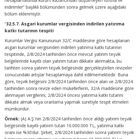
hesaplamasında kurum kazancından düşülmeyen istisna ve
indirimler” başlıklı bölümünden sonra gelmek üzere aşağıdaki
bölüm eklenmiştir.
“
32.5.7. Asgari kurumlar vergisinden indirilen yatırıma
katkı tutarının tespiti
Kurumlar Vergisi Kanununun 32/C maddesine göre hesaplanan
asgari kurumlar vergisinden indirilen yatırıma katkı tutarının
tespitinde, 2/8/2024 tarihinden önce mevcut yatırım teşvik
belgelerinde kayıtlı olan yatırım tutarı dikkate alınmakta, bu
tarihten sonra yatırım teşvik belgesinde gerçekleştirilen revizeler
sonucundaki artışlar hesaplamaya dahil edilmemektedir. Buna
göre, teşvik belgesini 2/8/2024 tarihinden önce alan ve 2/8/2024
tarihinden sonra revize eden mükelleflerin, 32/A maddesine göre
alınmayan vergilerini, 2/8/2024 öncesi yatırıma katkı tutarını
dikkate almak veya oranlama yapmak suretiyle tespit etmeleri
mümkündür.
Örnek:
(A) A.Ş.’nin 2/8/2024 tarihinden önce aldığı yatırım teşvik
belgesinde kayıtlı yatırım tutarı 10.000.000 TL, yatırıma katkı
oranı ise %30’dur. Şirket, 2/8/2024 tarihinden sonra yatırım teşvik