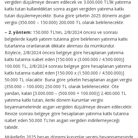
vergiden düşülmeye devam edilecek ve 3.000.000 TL’lik yatırıma
katkı tutarı kullanıldıktan sonra asgari vergiden yatırıma katkı
tutarı düşülemeyecektir. Buna göre şirketin 2025 dönemi asgari
vergisi (350.000 – 150.000) 200.000 TL olarak belirlenecektir.
– 2. yöntem:
150.000 TL’nin, 2/8/2024 öncesi ve sonrası
belgelerde kayıtlı yatırım tutarına göre belirlenen yatırıma katkı
tutarlarına oranlanarak dikkate alınması da mümkündür.
Böylece, 2/8/2024 öncesi belgeye göre hesaplanan yatırıma
katkı tutarına isabet eden [150.000 x (3.000.000 / 4.500.000)]
100.000 TL, 2/8/2024 sonrası belgeye göre hesaplanan yatırıma
katkı tutarına isabet eden [150.000 x (1.500.000 / 4.500.000)]
50.000 TL olacaktır. Buna göre şirketin hesaplanan asgari vergisi
(350.000 – 100.000) 250.000 TL olarak belirlenecektir. Öte
yandan, kalan [3.000.000 – (500.000 + 100.000)] 2.400.000 TL
yatırıma katkı tutarı, ileriki dönem kurumlar vergisi
beyannamelerinde asgari vergiden düşülmeye devam edilecektir.
Revize sonrası belgeye göre hesaplanan yatırıma katkı tutarına
isabet eden 50.000 TL’nin asgari vergiden indirilemeyeceği
tabiidir.
Mükellefin 2025 hesap dönemi kurumlar vergisi beyannamesinde