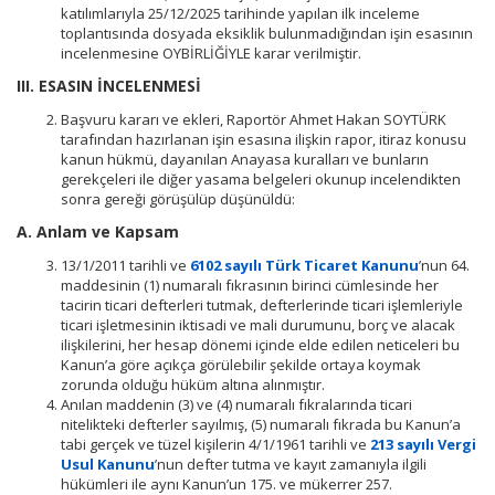
katılımlarıyla 25/12/2025 tarihinde yapılan ilk inceleme
toplantısında dosyada eksiklik bulunmadığından işin esasının
incelenmesine OYBİRLİĞİYLE karar verilmiştir.
III
. ESASIN İNCELENMESİ
Başvuru kararı ve ekleri, Raportör Ahmet Hakan SOYTÜRK
tarafından hazırlanan işin esasına ilişkin rapor, itiraz konusu
kanun hükmü, dayanılan Anayasa kuralları ve bunların
gerekçeleri ile diğer yasama belgeleri okunup incelendikten
sonra gereği görüşülüp düşünüldü:
A. Anlam ve Kapsam
13/1/2011 tarihli ve
6102 sayılı Türk Ticaret Kanunu
’nun 64.
maddesinin (1) numaralı fıkrasının birinci cümlesinde her
tacirin ticari defterleri tutmak, defterlerinde ticari işlemleriyle
ticari işletmesinin iktisadi ve mali durumunu, borç ve alacak
ilişkilerini, her hesap dönemi içinde elde edilen neticeleri bu
Kanun’a göre açıkça görülebilir şekilde ortaya koymak
zorunda olduğu hüküm altına alınmıştır.
Anılan maddenin (3) ve (4) numaralı fıkralarında ticari
nitelikteki defterler sayılmış, (5) numaralı fıkrada bu Kanun’a
tabi gerçek ve tüzel kişilerin 4/1/1961 tarihli ve
213 sayılı Vergi
Usul Kanunu
’nun defter tutma ve kayıt zamanıyla ilgili
hükümleri ile aynı Kanun’un 175. ve mükerrer 257.