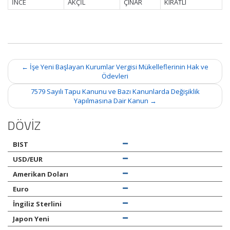
İNCE
AKÇİL
ÇINAR
KIRATLI
Post
←
İşe Yeni Başlayan Kurumlar Vergisi Mükelleflerinin Hak ve
navigation
Ödevleri
7579 Sayılı Tapu Kanunu ve Bazı Kanunlarda Değişiklik
Yapılmasına Dair Kanun
→
DÖVİZ
BIST
USD/EUR
Amerikan Doları
Euro
İngiliz Sterlini
Japon Yeni