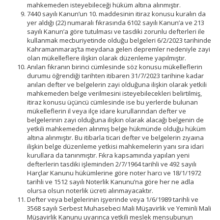
mahkemeden isteyebileceği hüküm altına alınmıştır.
7440 sayılı Kanun’un 10. maddesinin itiraz konusu kuralın da
yer aldığı (22) numaralı fıkrasında 6102 sayılı Kanun’a ve 213
sayılı Kanun’a göre tutulması ve tasdiki zorunlu defterleri ile
kullanmak mecburiyetinde olduğu belgeleri 6/2/2023 tarihinde
Kahramanmaraş’ta meydana gelen depremler nedeniyle zayi
olan mükelleflere ilişkin olarak düzenleme yapılmıştır.
Anılan fıkranın birinci cümlesinde söz konusu mükelleflerin
durumu öğrendiği tarihten itibaren 31/7/2023 tarihine kadar
anılan defter ve belgelerin zayi olduğuna ilişkin olarak yetkili
mahkemeden belge verilmesini isteyebilecekleri belirtilmiş,
itiraz konusu üçüncü cümlesinde ise bu yerlerde bulunan
mükelleflerin il veya ilçe idare kurullarından defter ve
belgelerinin zayi olduğuna ilişkin olarak alacağı belgenin de
yetkili mahkemeden alınmış belge hükmünde olduğu hüküm
altına alınmıştır. Bu itibarla ticari defter ve belgelerin zıyaına
ilişkin belge düzenleme yetkisi mahkemelerin yanı sıra idari
kurullara da tanınmıştır. Fıkra kapsamında yapılan yeni
defterlerin tasdiki işleminden 2/7/1964 tarihli ve 492 sayılı
Harçlar Kanunu hükümlerine göre noter harcı ve 18/1/1972
tarihli ve 1512 sayılı Noterlik Kanunu’na göre her ne adla
olursa olsun noterlik ücreti alınmayacaktır.
Defter veya belgelerinin işyerinde veya 1/6/1989 tarihli ve
3568 sayılı Serbest Muhasebeci Mali Müşavirlik ve Yeminli Mali
Müşavirlik Kanunu uyarınca yetkili meslek mensubunun