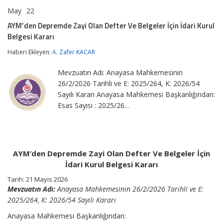
May
22
AYM’den
yorumlar kapalı
Depremde
AYM’den Depremde Zayi Olan Defter Ve Belgeler İçin İdari Kurul
Zayi
Belgesi Kararı
Olan
Defter
Haberi Ekleyen:
A. Zafer KACAR
Ve
Belgeler
İçin
Mevzuatın Adı: Anayasa Mahkemesinin
İdari
26/2/2026 Tarihli ve E: 2025/264, K: 2026/54
Kurul
Sayılı Kararı Anayasa Mahkemesi Başkanlığından:
Belgesi
Kararı
Esas Sayısı : 2025/26…
için
AYM’den Depremde Zayi Olan Defter Ve Belgeler İçin
İdari Kurul Belgesi Kararı
Tarih:
21 Mayıs 2026
Mevzuatın Adı:
Anayasa Mahkemesinin 26/2/2026 Tarihli ve E:
2025/264, K: 2026/54 Sayılı Kararı
Anayasa Mahkemesi Başkanlığından: