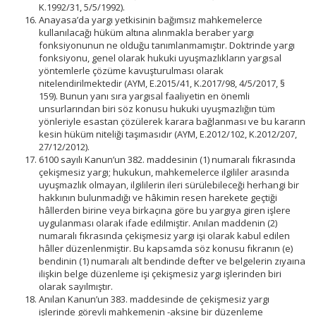
K.1992/31, 5/5/1992).
Anayasa’da yargı yetkisinin bağımsız mahkemelerce
kullanılacağı hüküm altına alınmakla beraber yargı
fonksiyonunun ne olduğu tanımlanmamıştır. Doktrinde yargı
fonksiyonu, genel olarak hukuki uyuşmazlıkların yargısal
yöntemlerle çözüme kavuşturulması olarak
nitelendirilmektedir (AYM, E.2015/41, K.2017/98, 4/5/2017, §
159). Bunun yanı sıra yargısal faaliyetin en önemli
unsurlarından biri söz konusu hukuki uyuşmazlığın tüm
yönleriyle esastan çözülerek karara bağlanması ve bu kararın
kesin hüküm niteliği taşımasıdır (AYM, E.2012/102, K.2012/207,
27/12/2012).
6100 sayılı Kanun’un 382. maddesinin (1) numaralı fıkrasında
çekişmesiz yargı; hukukun, mahkemelerce ilgililer arasında
uyuşmazlık olmayan, ilgililerin ileri sürülebileceği herhangi bir
hakkının bulunmadığı ve hâkimin resen harekete geçtiği
hâllerden birine veya birkaçına göre bu yargıya giren işlere
uygulanması olarak ifade edilmiştir. Anılan maddenin (2)
numaralı fıkrasında çekişmesiz yargı işi olarak kabul edilen
hâller düzenlenmiştir. Bu kapsamda söz konusu fıkranın (e)
bendinin (1) numaralı alt bendinde defter ve belgelerin zıyaına
ilişkin belge düzenleme işi çekişmesiz yargı işlerinden biri
olarak sayılmıştır.
Anılan Kanun’un 383. maddesinde de çekişmesiz yargı
işlerinde görevli mahkemenin -aksine bir düzenleme