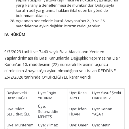
yapılan tespitin yargıya taşınması ve hukuka uygunluğunun
yargı kararıyla denetlenmesi de mümkündür. Dolayısıyla
kuralın adil yargılanma hakkını ihlal eden bir yönü de
bulunmamaktadır.
Açıklanan nedenlerle kural, Anayasa’nın 2., 9. ve 36.
maddelerine aykırı değildir. İtirazın reddi gerekir.
IV. HÜKÜM
9/3/2023 tarihli ve 7440 sayılı Bazı Alacakların Yeniden
Yapılandırılması ile Bazı Kanunlarda Değişiklik Yapılmasına Dair
Kanun’un 10. maddesinin (22) numaralı fıkrasının üçüncü
cümlesinin Anayasa’ya aykırı olmadığına ve itirazın REDDİNE
26/2/2026 tarihinde OYBİRLİĞİYLE karar verildi.
Başkanvekili:
Üye: Engin
Üye: Recai
Üye: Yusuf Şevki
Basri BAĞCI
YILDIRIM
AKYEL
HAKYEMEZ
Üye:
Üye: Yıldız
Üye: İrfan
Üye: Kenan
Selahaddin
SEFERİNOĞLU
FİDAN
YAŞAR
MENTEŞ
Üye: Muhterem
Üye: Yılmaz
Üye: Ömer
Üye: Metin