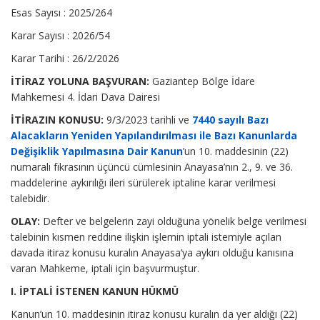
Esas Sayısı : 2025/264
Karar Sayısı : 2026/54
Karar Tarihi : 26/2/2026
İTİRAZ YOLUNA BAŞVURAN:
Gaziantep Bölge İdare
Mahkemesi 4. İdari Dava Dairesi
İTİRAZIN KONUSU:
9/3/2023 tarihli ve
7440 sayılı Bazı
Alacakların Yeniden Yapılandırılması ile Bazı Kanunlarda
Değişiklik Yapılmasına Dair Kanun
’un 10. maddesinin (22)
numaralı fıkrasının üçüncü cümlesinin Anayasa’nın 2., 9. ve 36.
maddelerine aykırılığı ileri sürülerek iptaline karar verilmesi
talebidir.
OLAY:
Defter ve belgelerin zayi olduğuna yönelik belge verilmesi
talebinin kısmen reddine ilişkin işlemin iptali istemiyle açılan
davada itiraz konusu kuralın Anayasa’ya aykırı olduğu kanısına
varan Mahkeme, iptali için başvurmuştur.
I. İPTALİ İSTENEN KANUN HÜKMÜ
Kanun’un 10. maddesinin itiraz konusu kuralın da yer aldığı (22)