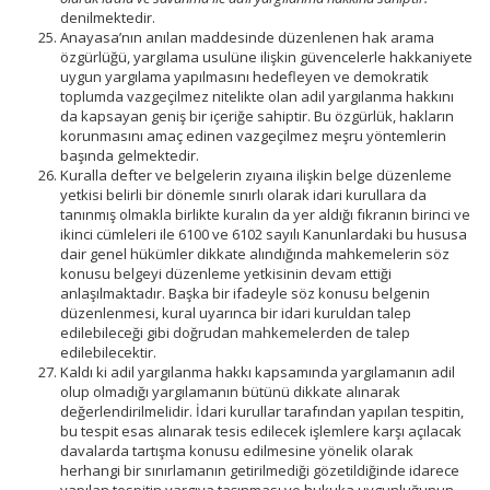
denilmektedir.
Anayasa’nın anılan maddesinde düzenlenen hak arama
özgürlüğü, yargılama usulüne ilişkin güvencelerle hakkaniyete
uygun yargılama yapılmasını hedefleyen ve demokratik
toplumda vazgeçilmez nitelikte olan adil yargılanma hakkını
da kapsayan geniş bir içeriğe sahiptir. Bu özgürlük, hakların
korunmasını amaç edinen vazgeçilmez meşru yöntemlerin
başında gelmektedir.
Kuralla defter ve belgelerin zıyaına ilişkin belge düzenleme
yetkisi belirli bir dönemle sınırlı olarak idari kurullara da
tanınmış olmakla birlikte kuralın da yer aldığı fıkranın birinci ve
ikinci cümleleri ile 6100 ve 6102 sayılı Kanunlardaki bu hususa
dair genel hükümler dikkate alındığında mahkemelerin söz
konusu belgeyi düzenleme yetkisinin devam ettiği
anlaşılmaktadır. Başka bir ifadeyle söz konusu belgenin
düzenlenmesi, kural uyarınca bir idari kuruldan talep
edilebileceği gibi doğrudan mahkemelerden de talep
edilebilecektir.
Kaldı ki adil yargılanma hakkı kapsamında yargılamanın adil
olup olmadığı yargılamanın bütünü dikkate alınarak
değerlendirilmelidir. İdari kurullar tarafından yapılan tespitin,
bu tespit esas alınarak tesis edilecek işlemlere karşı açılacak
davalarda tartışma konusu edilmesine yönelik olarak
herhangi bir sınırlamanın getirilmediği gözetildiğinde idarece