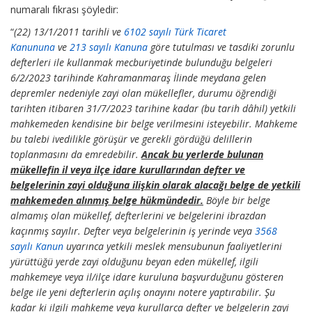
numaralı fıkrası şöyledir:
“
(22) 13/1/2011 tarihli ve
6102 sayılı Türk Ticaret
Kanununa
ve
213 sayılı Kanuna
göre tutulması ve tasdiki zorunlu
defterleri ile kullanmak mecburiyetinde bulunduğu belgeleri
6/2/2023 tarihinde Kahramanmaraş İlinde meydana gelen
depremler nedeniyle zayi olan mükellefler, durumu öğrendiği
tarihten itibaren 31/7/2023 tarihine kadar (bu tarih dâhil) yetkili
mahkemeden kendisine bir belge verilmesini isteyebilir. Mahkeme
bu talebi ivedilikle görüşür ve gerekli gördüğü delillerin
toplanmasını da emredebilir.
Ancak bu yerlerde bulunan
mükellefin il veya ilçe idare kurullarından defter ve
belgelerinin zayi olduğuna ilişkin olarak alacağı belge de yetkili
mahkemeden alınmış belge hükmündedir.
Böyle bir belge
almamış olan mükellef, defterlerini ve belgelerini ibrazdan
kaçınmış sayılır. Defter veya belgelerinin iş yerinde veya
3568
sayılı Kanun
uyarınca yetkili meslek mensubunun faaliyetlerini
yürüttüğü yerde zayi olduğunu beyan eden mükellef, ilgili
mahkemeye veya il/ilçe idare kuruluna başvurduğunu gösteren
belge ile yeni defterlerin açılış onayını notere yaptırabilir. Şu
kadar ki ilgili mahkeme veya kurullarca defter ve belgelerin zayi