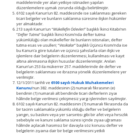
maddelerinde yer alan yetkiye istinaden yapılan
düzenlemelere uymak zorunda olduğu belirtilmiştir.
6102 sayılı Kanun’un 82. maddesinde ise saklanması gereken
ticari belgeler ve bunların saklanma süresine ilişkin hükümler
yer almaktadır.
213 sayılı Kanun’un “
Mükellefin Ödevleri
” başlıklı İkinci Kitabı’nın
“
Defter Tutma
” başlıklı İkinci Kısmı’nda defter tutma
yükümlülüğü olan mükellefler ile bunların istisnaları, defter
tutma esas ve usulleri; “
Vesikalar
” başlıklı Üçüncü Kısmı’nda ise
bu Kanun’a göre tutulan ve üçüncü şahıslarla olan ilişki ve
işlemlere dair belgelerin düzenlenmesi, kullanılması ve kayıt
altına alınmasına ilişkin hususlar düzenlenmiştir. Anılan
Kanun’un 253 ila mükerrer 257. maddelerinde de defter ve
belgelerin saklanması ve ibrazına yönelik düzenlemelere yer
verilmiştir.
12/1/2011 tarihli ve
6100 sayılı Hukuk Muhakemeleri
Kanunu
’nun 382. maddesinin (2) numaralı fıkrasının (e)
bendinin (1) numaralı alt bendinde ticari defterlerin zıyaı
hâlinde belge verilmesi çekişmesiz yargı işlerinden sayılmıştır.
6102 sayılı Kanun’un 82. maddesinin (7) numaralı fıkrasında da
bir tacirin saklamakla yükümlü olduğu defter ve belgelerin
yangın, su baskını veya yer sarsıntısı gibi bir afet veya hırsızlık
sebebiyle ve kanuni saklama süresi içinde zıyaa uğraması
hâlinde açılacak hasımsız bir davayla söz konusu defter ve
belgelerin zıyaına dair bir belge verilmesini yetkili