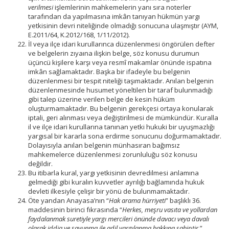
verilmesi
işlemlerinin mahkemelerin yanı sıra noterler
tarafından da yapılmasına imkân tanıyan hükmün yargı
yetkisinin devri niteliğinde olmadığı sonucuna ulaşmıştır (AYM,
E.2011/64, K.2012/168, 1/11/2012).
İl veya ilçe idari kurullarınca düzenlenmesi öngörülen defter
ve belgelerin zıyaına ilişkin belge, söz konusu durumun
üçüncü kişilere karşı veya resmî makamlar önünde ispatına
imkân sağlamaktadır. Başka bir ifadeyle bu belgenin
düzenlenmesi bir tespit niteliği taşımaktadır. Anılan belgenin
düzenlenmesinde husumet yöneltilen bir taraf bulunmadığı
gibi talep üzerine verilen belge de kesin hüküm
oluşturmamaktadır. Bu belgenin gerekçesi ortaya konularak
iptali, geri alınması veya değiştirilmesi de mümkündür. Kuralla
il ve ilçe idari kurullarına tanınan yetki hukuki bir uyuşmazlığı
yargısal bir kararla sona erdirme sonucunu doğurmamaktadır.
Dolayısıyla anılan belgenin münhasıran bağımsız
mahkemelerce düzenlenmesi zorunluluğu söz konusu
değildir.
Bu itibarla kural, yargı yetkisinin devredilmesi anlamına
gelmediği gibi kuralın kuvvetler ayrılığı bağlamında hukuk
devleti ilkesiyle çelişir bir yönü de bulunmamaktadır.
Öte yandan Anayasa’nın “
Hak arama hürriyeti
” başlıklı 36.
maddesinin birinci fıkrasında “
Herkes, meşru vasıta ve yollardan
faydalanmak suretiyle yargı mercileri önünde davacı veya davalı
olarak iddia ve savunma ile adil yargılanma hakkına sahiptir.
”