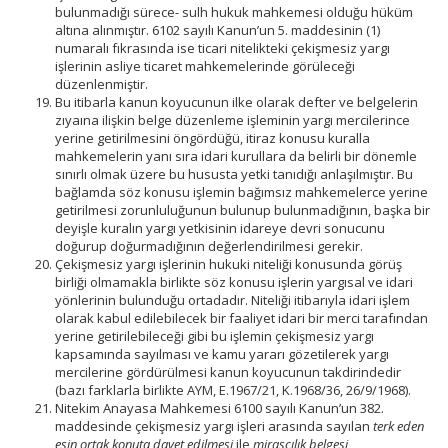
bulunmadığı sürece- sulh hukuk mahkemesi olduğu hüküm
altına alınmıştır. 6102 sayılı Kanun’un 5. maddesinin (1)
numaralı fıkrasında ise ticari nitelikteki çekişmesiz yargı
işlerinin asliye ticaret mahkemelerinde görüleceği
düzenlenmiştir.
Bu itibarla kanun koyucunun ilke olarak defter ve belgelerin
zıyaına ilişkin belge düzenleme işleminin yargı mercilerince
yerine getirilmesini öngördüğü, itiraz konusu kuralla
mahkemelerin yanı sıra idari kurullara da belirli bir dönemle
sınırlı olmak üzere bu hususta yetki tanıdığı anlaşılmıştır. Bu
bağlamda söz konusu işlemin bağımsız mahkemelerce yerine
getirilmesi zorunluluğunun bulunup bulunmadığının, başka bir
deyişle kuralın yargı yetkisinin idareye devri sonucunu
doğurup doğurmadığının değerlendirilmesi gerekir.
Çekişmesiz yargı işlerinin hukuki niteliği konusunda görüş
birliği olmamakla birlikte söz konusu işlerin yargısal ve idari
yönlerinin bulunduğu ortadadır. Niteliği itibarıyla idari işlem
olarak kabul edilebilecek bir faaliyet idari bir merci tarafından
yerine getirilebileceği gibi bu işlemin çekişmesiz yargı
kapsamında sayılması ve kamu yararı gözetilerek yargı
mercilerine gördürülmesi kanun koyucunun takdirindedir
(bazı farklarla birlikte AYM, E.1967/21, K.1968/36, 26/9/1968).
Nitekim Anayasa Mahkemesi 6100 sayılı Kanun’un 382.
maddesinde çekişmesiz yargı işleri arasında sayılan
terk eden
eşin ortak konuta davet edilmesi
ile
mirasçılık belgesi