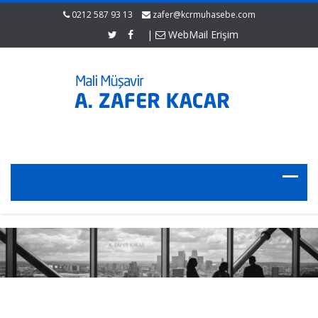
0212 587 93 13
zafer@kcrmuhasebe.com
|
WebMail Erişim