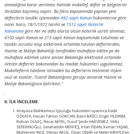
olmadığına karar verilmesi halinde mükellef, defter ve belgelerini
ibrazdan kaçınmış sayılır. Bu fıkra kapsamında yapılan yeni
defterlerin tasdiki işleminden
492 sayılı Kanun
hükümlerine göre
noter harcı, 18/1/1972 tarihli ve
1512 sayılı Noterlik
Kanununa
göre her ne adla olursa olsun noterlik ücreti alınmaz.
6102 sayılı Kanun ve 213 sayılı Kanun kapsamında tutulması ve
tasdiki zorunlu olup elektronik ortamda tutulan defterlerden,
Hazine ve Maliye Bakanlığı tarafından muhafaza edilen ya da
muhafaza edilmek üzere anılan Bakanlığa elektronik ortamda
iletilen defterler bakımından bu madde hükümleri uygulanmaz.
Mükelleflerin talebine istinaden bu defterlerin teslimine ilişkin
usul ve esaslar, Ticaret Bakanlığının görüşü alınarak Hazine ve
Maliye Bakanlığınca belirlenir.
”
II. İLK İNCELEME
Anayasa Mahkemesi İçtüzüğü hükümleri uyarınca Kadir
ÖZKAYA, Hasan Tahsin GÖKCAN, Basri BAĞCI, Engin YILDIRIM,
Rıdvan GÜLEÇ, Recai AKYEL, Yusuf Şevki HAKYEMEZ, Yıldız
SEFERİNOĞLU, Selahaddin MENTEŞ, İrfan FİDAN, Kenan YAŞAR,
Muhterem İNCE, Yılmaz AKÇİL, Ömer ÇINAR ve Metin KIRATLI’nın