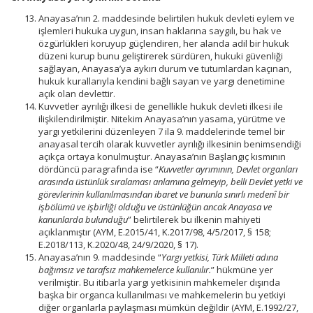
Anayasa’nın 2. maddesinde belirtilen hukuk devleti eylem ve
işlemleri hukuka uygun, insan haklarına saygılı, bu hak ve
özgürlükleri koruyup güçlendiren, her alanda adil bir hukuk
düzeni kurup bunu geliştirerek sürdüren, hukuki güvenliği
sağlayan, Anayasa’ya aykırı durum ve tutumlardan kaçınan,
hukuk kurallarıyla kendini bağlı sayan ve yargı denetimine
açık olan devlettir.
Kuvvetler ayrılığı ilkesi de genellikle hukuk devleti ilkesi ile
ilişkilendirilmiştir. Nitekim Anayasa’nın yasama, yürütme ve
yargı yetkilerini düzenleyen 7 ila 9. maddelerinde temel bir
anayasal tercih olarak kuvvetler ayrılığı ilkesinin benimsendiği
açıkça ortaya konulmuştur. Anayasa’nın Başlangıç kısmının
dördüncü paragrafında ise “
Kuvvetler ayrımının, Devlet organları
arasında üstünlük sıralaması anlamına gelmeyip, belli Devlet yetki ve
görevlerinin kullanılmasından ibaret ve bununla sınırlı medenî bir
işbölümü ve işbirliği olduğu ve üstünlüğün ancak Anayasa ve
kanunlarda bulunduğu
” belirtilerek bu ilkenin mahiyeti
açıklanmıştır (AYM, E.2015/41, K.2017/98, 4/5/2017, § 158;
E.2018/113, K.2020/48, 24/9/2020, § 17).
Anayasa’nın 9. maddesinde “
Yargı yetkisi, Türk Milleti adına
bağımsız ve tarafsız mahkemelerce kullanılır.
” hükmüne yer
verilmiştir. Bu itibarla yargı yetkisinin mahkemeler dışında
başka bir organca kullanılması ve mahkemelerin bu yetkiyi
diğer organlarla paylaşması mümkün değildir (AYM, E.1992/27,