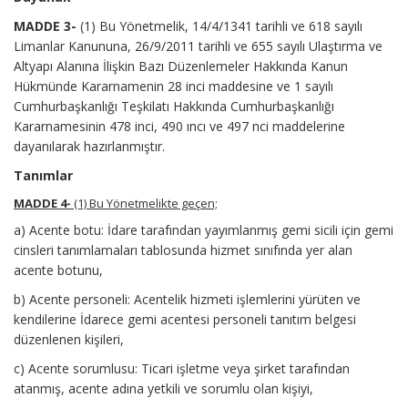
MADDE 3-
(1) Bu Yönetmelik, 14/4/1341 tarihli ve 618 sayılı
Limanlar Kanununa, 26/9/2011 tarihli ve 655 sayılı Ulaştırma ve
Altyapı Alanına İlişkin Bazı Düzenlemeler Hakkında Kanun
Hükmünde Kararnamenin 28 inci maddesine ve 1 sayılı
Cumhurbaşkanlığı Teşkilatı Hakkında Cumhurbaşkanlığı
Kararnamesinin 478 inci, 490 ıncı ve 497 nci maddelerine
dayanılarak hazırlanmıştır.
Tanımlar
MADDE 4-
(1) Bu Yönetmelikte geçen;
a) Acente botu: İdare tarafından yayımlanmış gemi sicili için gemi
cinsleri tanımlamaları tablosunda hizmet sınıfında yer alan
acente botunu,
b) Acente personeli: Acentelik hizmeti işlemlerini yürüten ve
kendilerine İdarece gemi acentesi personeli tanıtım belgesi
düzenlenen kişileri,
c) Acente sorumlusu: Ticari işletme veya şirket tarafından
atanmış, acente adına yetkili ve sorumlu olan kişiyi,