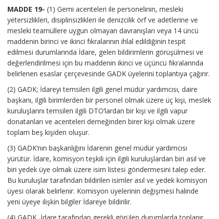
MADDE 19-
(1) Gemi acenteleri ile personelinin, mesleki
yetersizlikleri, disiplinsizlikleri ile denizcilik örf ve adetlerine ve
mesleki teamüllere uygun olmayan davranışları veya 14 üncü
maddenin birinci ve ikinci fıkralarının ihlal edildiğinin tespit
edilmesi durumlarında İdare, gelen bildirimlerin görüşülmesi ve
değerlendirilmesi için bu maddenin ikinci ve üçüncü fıkralarında
belirlenen esaslar çerçevesinde GADK üyelerini toplantıya çağırır.
(2) GADK; İdareyi temsilen ilgili genel müdür yardımcısı, daire
başkanı, ilgili birimlerden bir personel olmak üzere üç kişi, meslek
kuruluşlarını temsilen ilgili DTO’lardan bir kişi ve ilgili vapur
donatanları ve acenteleri derneğinden birer kişi olmak üzere
toplam beş kişiden oluşur.
(3) GADK’nın başkanlığını İdarenin genel müdür yardımcısı
yürütür. İdare, komisyon teşkili için ilgili kuruluşlardan biri asıl ve
biri yedek üye olmak üzere isim listesi göndermesini talep eder.
Bu kuruluşlar tarafından bildirilen isimler asıl ve yedek komisyon
üyesi olarak belirlenir. Komisyon üyelerinin değişmesi halinde
yeni üyeye ilişkin bilgiler İdareye bildirilir.
(4) GADK, İdare tarafından gerekli görülen durumlarda toplanır