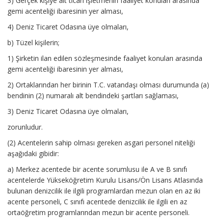
3) Gerçek kişiye ait ticari işletmenin faaliyet konuları arasında
gemi acenteliği ibaresinin yer alması,
4) Deniz Ticaret Odasına üye olmaları,
b) Tüzel kişilerin;
1) Şirketin ilan edilen sözleşmesinde faaliyet konuları arasında
gemi acenteliği ibaresinin yer alması,
2) Ortaklarından her birinin T.C. vatandaşı olması durumunda (a)
bendinin (2) numaralı alt bendindeki şartları sağlaması,
3) Deniz Ticaret Odasına üye olmaları,
zorunludur.
(2) Acentelerin sahip olması gereken asgari personel niteliği
aşağıdaki gibidir:
a) Merkez acentede bir acente sorumlusu ile A ve B sınıfı
acentelerde Yükseköğretim Kurulu Lisans/Ön Lisans Atlasında
bulunan denizcilik ile ilgili programlardan mezun olan en az iki
acente personeli, C sınıfı acentede denizcilik ile ilgili en az
ortaöğretim programlarından mezun bir acente personeli.