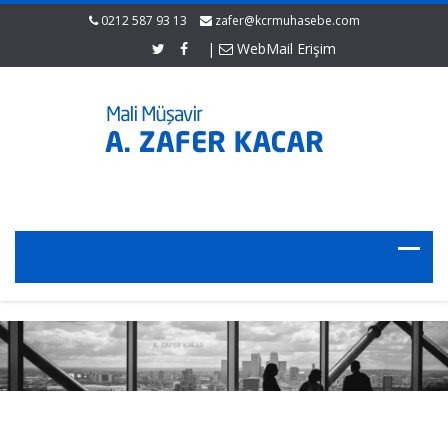
0212 587 93 13
zafer@kcrmuhasebe.com
|
WebMail Erişim