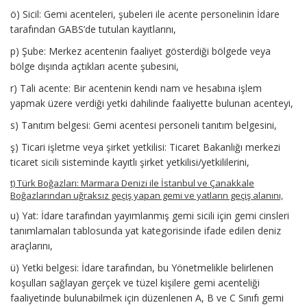
ö) Sicil: Gemi acenteleri, şubeleri ile acente personelinin İdare
tarafından GABS’de tutulan kayıtlarını,
p) Şube: Merkez acentenin faaliyet gösterdiği bölgede veya
bölge dışında açtıkları acente şubesini,
r) Tali acente: Bir acentenin kendi nam ve hesabına işlem
yapmak üzere verdiği yetki dahilinde faaliyette bulunan acenteyi,
s) Tanıtım belgesi: Gemi acentesi personeli tanıtım belgesini,
ş) Ticari işletme veya şirket yetkilisi: Ticaret Bakanlığı merkezi
ticaret sicili sisteminde kayıtlı şirket yetkilisi/yetkililerini,
t) Türk Boğazları: Marmara Denizi ile İstanbul ve Çanakkale
Boğazlarından uğraksız geçiş yapan gemi ve yatların geçiş alanını,
u) Yat: İdare tarafından yayımlanmış gemi sicili için gemi cinsleri
tanımlamaları tablosunda yat kategorisinde ifade edilen deniz
araçlarını,
ü) Yetki belgesi: İdare tarafından, bu Yönetmelikle belirlenen
koşulları sağlayan gerçek ve tüzel kişilere gemi acenteliği
faaliyetinde bulunabilmek için düzenlenen A, B ve C Sınıfı gemi