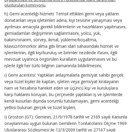
oluşturulan komisyonu,
h) Gemi acenteliği hizmeti: Temsil ettikleri gemi veya yatların
donatanları veya işletenleri adına, kıyı tesisine yanaşması veya
ayrılması amacıyla gerekli bildirimlerin ve hazırlıkların yapılmasını,
gemiadamları değişiminin sağlanmasını, yolcu, yük,
bakım/onarım, sörvey, ikmal, yükleme/boşaltma,
kılavuz/römorkör alma gibi liman idari sahasındaki hizmet ve
işlemlerinin, ilgili kişi/kuruluş ve birimler nezdinde ifasını, ilgili
mevzuat uyarınca öngörülen kuralların uygulanmasını ve bu
işlerle ilgili her türlü bilginin zamanında bildirilmesini,
ı) Gemi acentesi: Yaptıkları anlaşmalarla gemi/yat sahibi gerçek
veya tüzel kişiler ile kaptan, işleten veya gemi/yat kiralayanın
nam ve hesabına hareket eden ve üçüncü kişi ve kuruluşlara
karşı haklarını koruyan, bu çerçevede yaptıkları iş ve işlemlerde
kendi kusurları dışında sorumlu tutulamayan, gemi acenteliği
yetkisi bulunan gerçek ve tüzel kişileri,
i) Groston (GT): Geminin, 21/9/1978 tarihli ve 2169 sayılı Kanunla
onaylanması uygun bulunan Gemilerin Tonilatolarını Ölçme 1969
Uluslararası Sözleşmesi ile 12/3/2009 tarihli ve 27167 sayılı