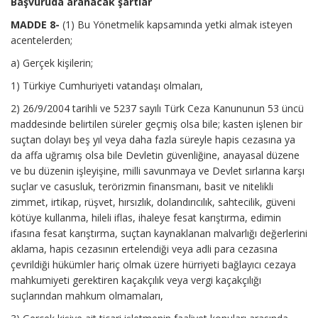
Başvuruda aranacak şartlar
MADDE 8-
(1) Bu Yönetmelik kapsamında yetki almak isteyen
acentelerden;
a) Gerçek kişilerin;
1) Türkiye Cumhuriyeti vatandaşı olmaları,
2) 26/9/2004 tarihli ve 5237 sayılı Türk Ceza Kanununun 53 üncü
maddesinde belirtilen süreler geçmiş olsa bile; kasten işlenen bir
suçtan dolayı beş yıl veya daha fazla süreyle hapis cezasına ya
da affa uğramış olsa bile Devletin güvenliğine, anayasal düzene
ve bu düzenin işleyişine, milli savunmaya ve Devlet sırlarına karşı
suçlar ve casusluk, terörizmin finansmanı, basit ve nitelikli
zimmet, irtikap, rüşvet, hırsızlık, dolandırıcılık, sahtecilik, güveni
kötüye kullanma, hileli iflas, ihaleye fesat karıştırma, edimin
ifasına fesat karıştırma, suçtan kaynaklanan malvarlığı değerlerini
aklama, hapis cezasının ertelendiği veya adli para cezasına
çevrildiği hükümler hariç olmak üzere hürriyeti bağlayıcı cezaya
mahkumiyeti gerektiren kaçakçılık veya vergi kaçakçılığı
suçlarından mahkum olmamaları,