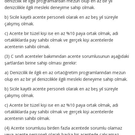
denizcilik ile ilgili programlardan mezun olup en az bir yıl
denizcilikle ilgili mesleki deneyime sahip olmak.
b) Sicile kayıtlı acente personeli olarak en az beş yıl süreyle
çalışmış olmak.
c) Acente bir tüzel kişi ise en az %10 paya ortak olmak, adi
ortaklıklarda pay sahibi olmak ve gerçek kişi acentelerde
acentenin sahibi olmak.
(3) C sınıfı acenteler bakımından acente sorumlusunun aşağıdaki
şartlardan birine sahip olması gerekir:
a) Denizcilik ile ilgili en az ortaöğretim programlarından mezun
olup en az bir yıl denizcilikle ilgili mesleki deneyime sahip olmak.
b) Sicile kayıtlı acente personeli olarak en az beş yıl süreyle
çalışmış olmak.
c) Acente bir tüzel kişi ise en az %10 paya ortak olmak, adi
ortaklıklarda pay sahibi olmak ve gerçek kişi acentelerde
acentenin sahibi olmak.
(4) Acente sorumlusu birden fazla acentede sorumlu olamaz
veya acente personeli olarak başka bir acentede çalışamaz.