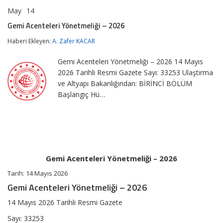
May
14
Gemi
yorumlar kapalı
Acenteleri
Gemi Acenteleri Yönetmeliği – 2026
Yönetmeliği
–
Haberi Ekleyen:
A. Zafer KACAR
2026
için
Gemi Acenteleri Yönetmeliği – 2026 14 Mayıs
2026 Tarihli Resmi Gazete Sayı: 33253 Ulaştırma
ve Altyapı Bakanlığından: BİRİNCİ BÖLÜM
Başlangıç Hü…
Gemi Acenteleri Yönetmeliği – 2026
Tarih:
14 Mayıs 2026
Gemi Acenteleri Yönetmeliği – 2026
14 Mayıs 2026 Tarihli Resmi Gazete
Sayı:
33253