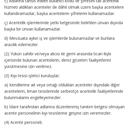
c) Adlarına tahsis edilen kullanıcı kodu ve şifresini tali acentelik
hizmeti aldıkları acenteler de dâhil olmak üzere başka acentelere
kullandıramazlar, başka acentelerin şifrelerini kullanamazlar.
ç) Acentelik işlemlerinde yetki belgesinde belirtilen ünvan dışında
başka bir ünvan kullanamazlar.
d) Mevzuata aykırı iş ve işlemlerde bulunamazlar ve bunlara
aracılık edemezler.
(2) Yükün sahibi ve/veya alıcısı ile gemi arasında ticari ilişki
içerisinde bulunan acentelerin, deniz gözetim faaliyetlerini
yürütmesine izin verilmez.
(3) Kıyı tesisi işletici kuruluşlar;
a) Kendilerine ait veya ortağı oldukları acenteler dışındaki diğer
acentelerin, liman tesislerinde serbestçe acentelik faaliyetlerinde
bulunmalarını engelleyemezler.
b) İdare tarafından adlarına düzenlenmiş tanıtım belgesi olmayan
acente personelinin kıyı tesislerine girişine izin veremezler.
(4) Acente personeli;