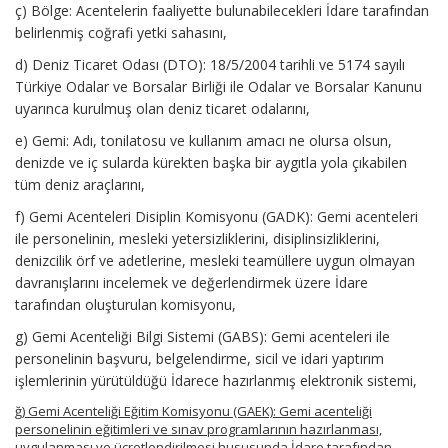
ç) Bölge: Acentelerin faaliyette bulunabilecekleri İdare tarafından
belirlenmiş coğrafi yetki sahasını,
d) Deniz Ticaret Odası (DTO): 18/5/2004 tarihli ve 5174 sayılı
Türkiye Odalar ve Borsalar Birliği ile Odalar ve Borsalar Kanunu
uyarınca kurulmuş olan deniz ticaret odalarını,
e) Gemi: Adı, tonilatosu ve kullanım amacı ne olursa olsun,
denizde ve iç sularda kürekten başka bir aygıtla yola çıkabilen
tüm deniz araçlarını,
f) Gemi Acenteleri Disiplin Komisyonu (GADK): Gemi acenteleri
ile personelinin, mesleki yetersizliklerini, disiplinsizliklerini,
denizcilik örf ve adetlerine, mesleki teamüllere uygun olmayan
davranışlarını incelemek ve değerlendirmek üzere İdare
tarafından oluşturulan komisyonu,
g) Gemi Acenteliği Bilgi Sistemi (GABS): Gemi acenteleri ile
personelinin başvuru, belgelendirme, sicil ve idari yaptırım
işlemlerinin yürütüldüğü İdarece hazırlanmış elektronik sistemi,
ğ) Gemi Acenteliği Eğitim Komisyonu (GAEK): Gemi acenteliği
personelinin eğitimleri ve sınav programlarının hazırlanması,
uygulanması ve ücretlendirilmesi hususunda İdare tarafından