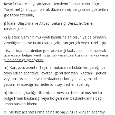
Resmî Gazete’de yayımlanan Gemilerin Tonilatolarını Ölçme
Yönetmeliğine uygun olarak düzenlenmiş belgesinde gösterilen
gros tonilatosunu,
j) İdare: Ulaştırma ve Altyapı Bakanlığı Denizcilik Genel
Müdürlüğünü,
k) İşleten: Geminin mülkiyeti kendisine ait olsun ya da olmasın,
zilyetliğini haiz ve ticari olarak çalıştıran gerçek veya tüzel kişiyi,
l) İşyeri: İdare tarafından gemi acenteliği faaliyetlerinde bulunmak
üzere yetki belgesi verilmiş gerçek veya tüzel kişilerin merkez veya
şubelerinin çalışma yerini,
m) Koruyucu acente: Taşıma mukavelesi hükümleri gereğince
tayin edilen acenteye ilaveten, gemi donatanı, kaptanı, işleticisi
veya kiracısının hak ve menfaatlerini koruyan ve gemi adına
yaptırmak istediği hizmetler için tayin edilen acenteyi,
n) Liman başkanlığı: Ülkemizde mevzuat ile kurulmuş her bir
bölge liman başkanlığı veya bölge liman başkanlıklarına bağlı
liman başkanlıklarını,
o) Merkez acente: Firma adına ilk başvuru ile kurulan acenteyi,