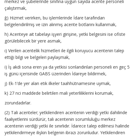
merkez ve şubelerinde sınıfına uygun sayıda acente personeli
çalıştırmak,
ğ) Hizmet verirken, bu işlemlerinde İdare tarafından
belgelendirilmiş ve izin alınmış acente botlarını kullanmak,
h) Acenteye ait tabelayı işyeri girişine, yetki belgesini ise ofiste
görülebilecek bir yere asmak,
ı) Verilen acentelik hizmetleri ile ilgili koruyucu acentenin talep
ettiği bilgi ve belgeleri paylaşmak,
i) İş akdi sona eren ya da yetkisi sonlandırılan personeli en geç 5
iş günü içerisinde GABS üzerinden İdareye bildirmek,
j) Ek-1’de yer alan etik ilkeler taahhütnamesine uymak,
k) 27 nci maddede belirtilen mali yeterliliklerini korumak,
zorundadırlar.
(2) Tali acenteler; yetkilendiren acentenin verdiği yetki dahilinde
faaliyetlerini sürdürür, tali acentenin sorumluluğu merkez
acentenin verdiği yetki ile sınırlıdır. İdarece talep edilmesi halinde
yetkilendirmeye ilişkin belgenin ibrazı zorunludur. Yetkilendiren