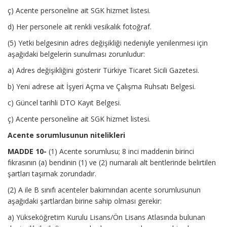
ç) Acente personeline ait SGK hizmet listesi.
d) Her personele ait renkli vesikalık fotoğraf.
(5) Yetki belgesinin adres değişikliği nedeniyle yenilenmesi için
aşağıdaki belgelerin sunulması zorunludur:
a) Adres değişikliğini gösterir Türkiye Ticaret Sicili Gazetesi.
b) Yeni adrese ait İşyeri Açma ve Çalışma Ruhsatı Belgesi.
c) Güncel tarihli DTO Kayıt Belgesi.
ç) Acente personeline ait SGK hizmet listesi.
Acente sorumlusunun nitelikleri
MADDE 10-
(1) Acente sorumlusu; 8 inci maddenin birinci
fıkrasının (a) bendinin (1) ve (2) numaralı alt bentlerinde belirtilen
şartları taşımak zorundadır.
(2) A ile B sınıfı acenteler bakımından acente sorumlusunun
aşağıdaki şartlardan birine sahip olması gerekir:
a) Yükseköğretim Kurulu Lisans/Ön Lisans Atlasında bulunan