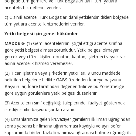
bölgede tüm gemilere ve Türk Boğazları dahil tüm yatlara
acentelik hizmetlerini verirler.
c) C sınıfı acente: Türk Boğazları dahil yetkilendirildikleri bölgede
tüm yatlara acentelik hizmetlerini verirler.
Yetki belgesi için genel hükümler
MADDE 6-
(1) Gemi acentelerinin iştigal ettiği acente sınıfına
göre yetki belgesi alması zorunludur. Yetki belgesi olmayan
gerçek veya tüzel kişiler, donatan, kaptan, işletmeci veya kiracı
adına acentelik hizmeti veremezler.
(2) Ticari işletme veya şirketlerin yetkilileri, 9 uncu maddede
belirtilen belgelerle birlikte GABS üzerinden İdareye başvurur.
Başvurular, İdare tarafından değerlendirilir ve bu Yönetmeliğe
göre uygun görülenlere yetki belgesi düzenlenir.
(3) Acentelerin sınıf değişikliği taleplerinde, faaliyet göstermek
istediği sınıfın başvuru şartları aranır.
(4) Limanlarımıza gelen kruvaziyer gemilerin ilk liman uğrağından
sonra yabancı bir limana uğramaması kaydıyla ve aynı sefer
kapsamında birden fazla limanımıza uğraması halinde uğradığı ilk