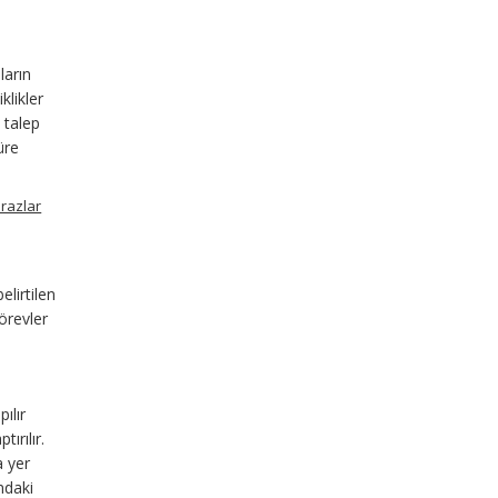
ların
klikler
 talep
üre
irazlar
lirtilen
örevler
ılır
ırılır.
a yer
ndaki