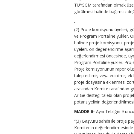
TUYSGM tarafından olmak üzere B
görülmesi halinde bağımsız değer
(2) Proje komisyonu üyeleri, gör
ve Program Portaline yükler. Ö
halinde proje komisyonu, proje
üyeleri, ön değerlendirme aşam
değerlendirmesi öncesinde, üye
Program Portaline yükler. Proj
Proje komisyonunun rapor oluş
talep edilmiş veya edinilmiş ek
proje dosyasına eklenmesi zoru
arasından Komite tarafından gö
Ar-Ge desteği talebi olan proje
potansiyelinin değerlendirilmes
MADDE 6-
Aynı Tebliğin 9 uncu
“(3) Başvuru sahibi ile proje pa
Komitenin değerlendirmesinde bi