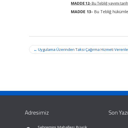
MADDE 12-
Bu Tebliğ yayımı tari
MADDE 13-
Bu Tebliğ hükümler
Post
←
Uygulama Üzerinden Taksi Çağırma Hizmeti Verenlerin
navigation
Adresimiz
Son Yazı
Şehremini Mahallesi Büyük