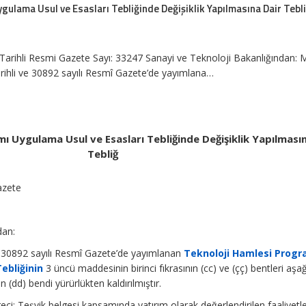
gulama Usul ve Esasları Tebliğinde Değişiklik Yapılmasına Dair Tebl
Tarihli Resmi Gazete Sayı: 33247 Sanayi ve Teknoloji Bakanlığından
rihli ve 30892 sayılı Resmî Gazete’de yayımlana…
ı Uygulama Usul ve Esasları Tebliğinde Değişiklik Yapılması
Tebliğ
azete
dan:
e 30892 sayılı Resmî Gazete’de yayımlanan
Teknoloji Hamlesi Progr
ebliğinin
3 üncü maddesinin birinci fıkrasının (cc) ve (çç) bentleri aşa
ın (dd) bendi yürürlükten kaldırılmıştır.
eci: Teşvik belgesi kapsamında yatırım olarak değerlendirilen faaliyetle