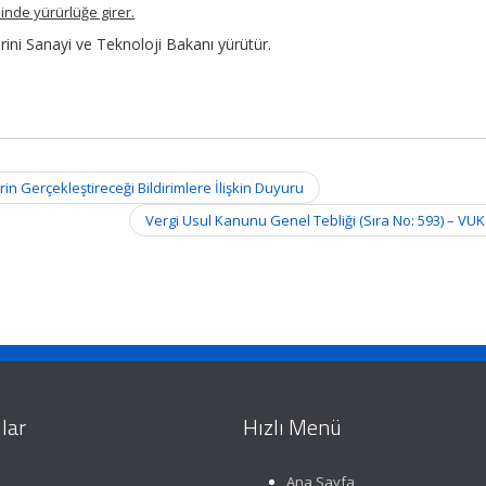
hinde yürürlüğe girer.
ini Sanayi ve Teknoloji Bakanı yürütür.
 Gerçekleştireceği Bildirimlere İlişkin Duyuru
Vergi Usul Kanunu Genel Tebliği (Sıra No: 593) – VU
lar
Hızlı Menü
Ana Sayfa