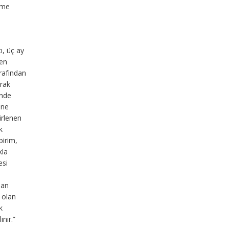
leme
ı, üç ay
den
rafından
arak
inde
ine
irlenen
k
birim,
kla
esi
lan
 olan
k
nır.”