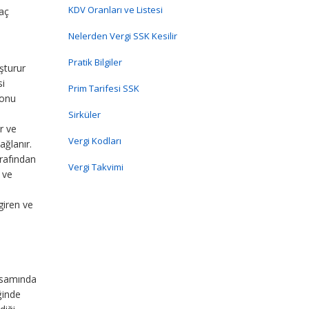
KDV Oranları ve Listesi
yaç
Nelerden Vergi SSK Kesilir
Pratik Bilgiler
uşturur
si
Prim Tarifesi SSK
yonu
Sirküler
r ve
Vergi Kodları
ağlanır.
rafından
Vergi Takvimi
 ve
giren ve
apsamında
ğinde