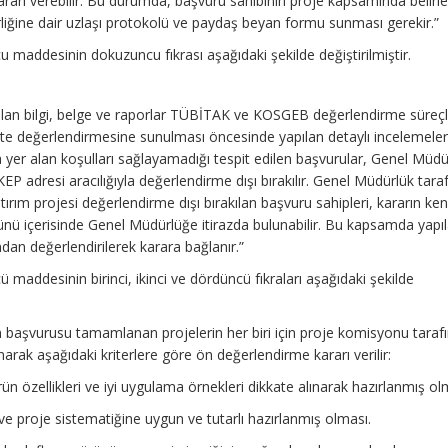
ararı verebilir. Bu durumda, başvuru sahibinin proje kapsamında belirle
birliğine dair uzlaşı protokolü ve paydaş beyan formu sunması gerekir.”
u maddesinin dokuzuncu fıkrası aşağıdaki şekilde değiştirilmiştir.
ulan bilgi, belge ve raporlar TÜBİTAK ve KOSGEB değerlendirme süreç
omite değerlendirmesine sunulması öncesinde yapılan detaylı incelemele
 yer alan koşulları sağlayamadığı tespit edilen başvurular, Genel Müdü
EP adresi aracılığıyla değerlendirme dışı bırakılır. Genel Müdürlük tara
ım projesi değerlendirme dışı bırakılan başvuru sahipleri, kararın ken
günü içerisinde Genel Müdürlüğe itirazda bulunabilir. Bu kapsamda yapı
ndan değerlendirilerek karara bağlanır.”
ü maddesinin birinci, ikinci ve dördüncü fıkraları aşağıdaki şekilde
başvurusu tamamlanan projelerin her biri için proje komisyonu taraf
ınarak aşağıdaki kriterlere göre ön değerlendirme kararı verilir:
ün özellikleri ve iyi uygulama örnekleri dikkate alınarak hazırlanmış ol
ve proje sistematiğine uygun ve tutarlı hazırlanmış olması.