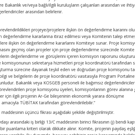
akanlık ve/veya bağlı/ilgili kuruluşların çalışanları arasından ve ihti
lendiriciler arasından belirlenir.
evlendirildikleri projeye/projelere ilişkin ön değerlendirme kararını ol
n değerlendirme kararlarına itiraz edilmesi veya Komitenin talep etme
lere ilişkin ön değerlendirme kararlarını Komiteye sunar. Proje komis
asını geçmiş olan projeler için proje değerlendirme sürecinde Komite
lerin değerlendirme ve görüşlerini içeren komisyon raporunu oluşturu
e komisyonunun sekretarya hizmetleri proje koordinatörü tarafından s
turma sürecine dayanak teşkil eden ve doğrudan proje komisyonu ta
 bilgi ve belgelerin de proje koordinatörü vasıtasıyla Program Portaline
nludur. Bakanlık veya KOSGEB personeli ile bağımsız değerlendiriciler
revlendirilen proje komisyonu üyeleri, komisyonlarının görev alanına 
ler için ilgili projenin Ar-Ge bileşeninin ekonomik yarara dönüşme
i amacıyla TÜBİTAK tarafından görevlendirilebilir.”
 maddesinin üçüncü fıkrası aşağıdaki şekilde değiştirilmiştir.
ydaşı arasındaki iş birliği 13/C maddesinin birinci fıkrasının (j) bendi k
r puanlama kriteri olarak dikkate alınır. Komite, projenin paydaş eşli