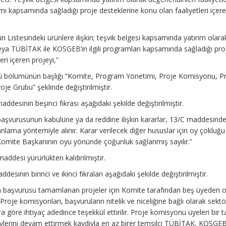
mı kapsamında sağladığı proje desteklerine konu olan faaliyetleri içer
rün Listesindeki ürünlere ilişkin; teşvik belgesi kapsamında yatırım olara
/veya TÜBİTAK ile KOSGEB’in ilgili programları kapsamında sağladığı pro
eri içeren projeyi,”
cü bölümünün başlığı “Komite, Program Yönetimi, Proje Komisyonu, P
oje Grubu” şeklinde değiştirilmiştir.
addesinin beşinci fıkrası aşağıdaki şekilde değiştirilmiştir.
başvurusunun kabulüne ya da reddine ilişkin kararlar, 13/C maddesind
uanlama yöntemiyle alınır. Karar verilecek diğer hususlar için oy çokluğu 
 Komite Başkanının oyu yönünde çoğunluk sağlanmış sayılır.”
maddesi yürürlükten kaldırılmıştır.
desinin birinci ve ikinci fıkraları aşağıdaki şekilde değiştirilmiştir.
 başvurusu tamamlanan projeler için Komite tarafından beş üyeden 
Proje komisyonları, başvuruların nitelik ve niceliğine bağlı olarak sektö
ara göre ihtiyaç adedince teşekkül ettirilir. Proje komisyonu üyeleri bir 
evlerini devam ettirmek kaydıyla en az birer temsilci TÜBİTAK, KOSGE