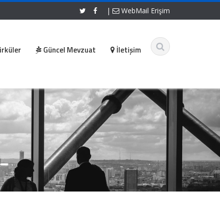
|
WebMail Erişim
irküler
Güncel Mevzuat
İletişim