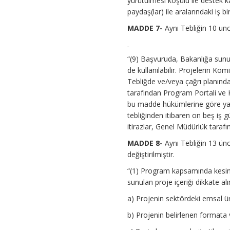
yürütülmesi koşulu ile destek k
paydaş(lar) ile aralarındaki iş 
MADDE 7-
Aynı Tebliğin 10 unc
“(9) Başvuruda, Bakanlığa sun
de kullanılabilir. Projelerin K
Tebliğde ve/veya çağrı planında
tarafından Program Portali ve K
bu madde hükümlerine göre yatır
tebliğinden itibaren on beş iş 
itirazlar, Genel Müdürlük tarafı
MADDE 8-
Aynı Tebliğin 13 ünc
değiştirilmiştir.
“(1) Program kapsamında kesin 
sunulan proje içeriği dikkate al
a) Projenin sektördeki emsal ür
b) Projenin belirlenen formata 