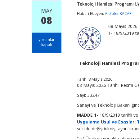
Teknoloji Hamlesi Programı Uy
MAY
Haberi Ekleyen:
A. Zafer KACAR
08
08 Mayıs 2026 
1- 18/9/2019 ta
Teknoloji
yorumlar
Hamlesi
kapalı
Programı
Uygulama
Usul
Teknoloji Hamlesi Program
ve
Esasları
Tebliğinde
Tarih:
8 Mayıs 2026
Değişiklik
08 Mayıs 2026 Tarihli Resmi G
Yapılmasına
Dair
Sayı: 33247
Tebliğ
için
Sanayi ve Teknoloji Bakanlığın
MADDE 1-
18/9/2019 tarihli v
Uygulama Usul ve Esasları T
şekilde değiştirilmiş, aynı fıkran
“cc) Üretime yönelik yatırım sür