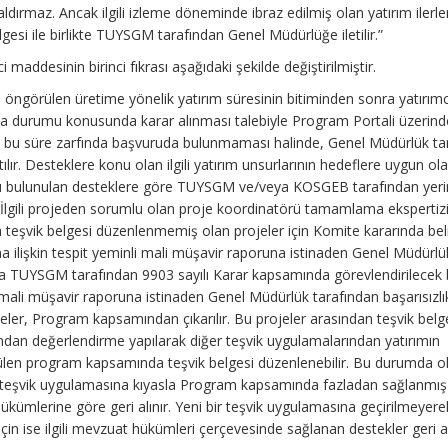
kaldırmaz. Ancak ilgili izleme döneminde ibraz edilmiş olan yatırım iler
gesi ile birlikte TUYSGM tarafından Genel Müdürlüğe iletilir.”
i maddesinin birinci fıkrası aşağıdaki şekilde değiştirilmiştir.
 öngörülen üretime yönelik yatırım süresinin bitiminden sonra yatırımc
a durumu konusunda karar alınması talebiyle Program Portali üzerin
n bu süre zarfında başvuruda bulunmaması halinde, Genel Müdürlük ta
ır. Desteklere konu olan ilgili yatırım unsurlarının hedeflere uygun ol
bulunulan desteklere göre TUYSGM ve/veya KOSGEB tarafından yer
r. İlgili projeden sorumlu olan proje koordinatörü tamamlama ekspertiz
a teşvik belgesi düzenlenmemiş olan projeler için Komite kararında bel
ilişkin tespit yeminli mali müşavir raporuna istinaden Genel Müdürlü
a TUYSGM tarafından 9903 sayılı Karar kapsamında görevlendirilecek 
 mali müşavir raporuna istinaden Genel Müdürlük tarafından başarısızlı
eler, Program kapsamından çıkarılır. Bu projeler arasından teşvik belg
ndan değerlendirme yapılarak diğer teşvik uygulamalarından yatırımın
rülen program kapsamında teşvik belgesi düzenlenebilir. Bu durumda o
yeni teşvik uygulamasına kıyasla Program kapsamında fazladan sağlanmış
hükümlerine göre geri alınır. Yeni bir teşvik uygulamasına geçirilmeyere
 için ise ilgili mevzuat hükümleri çerçevesinde sağlanan destekler geri alı