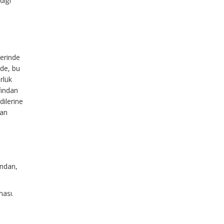
diği
lerinde
rde, bu
rlük
fından
dilerine
lan
ından,
ması.