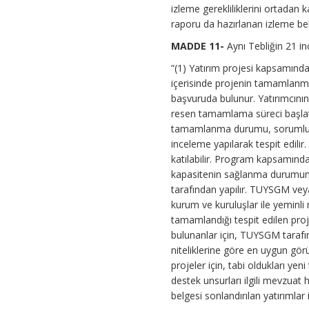
izleme gerekliliklerini ortadan 
raporu da hazırlanan izleme bel
MADDE 11-
Aynı Tebliğin 21 inc
“(1) Yatırım projesi kapsamında
içerisinde projenin tamamlanm
başvuruda bulunur. Yatırımcını
resen tamamlama süreci başlatıl
tamamlanma durumu, sorumlu 
inceleme yapılarak tespit edili
katılabilir. Program kapsamınd
kapasitenin sağlanma durumuna 
tarafından yapılır. TUYSGM vey
kurum ve kuruluşlar ile yeminli
tamamlandığı tespit edilen proj
bulunanlar için, TUYSGM tarafı
niteliklerine göre en uygun gö
projeler için, tabi oldukları 
destek unsurları ilgili mevzuat 
belgesi sonlandırılan yatırımlar