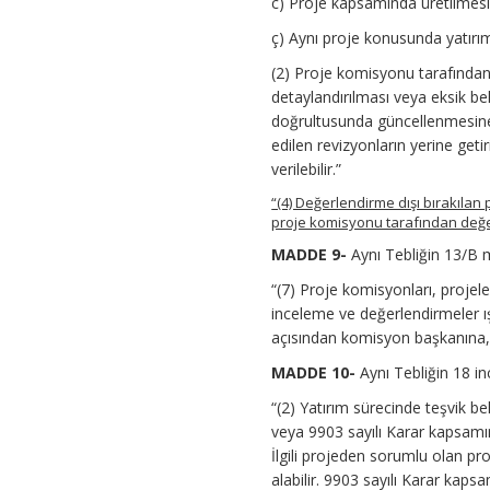
c) Proje kapsamında üretilmesi 
ç) Aynı proje konusunda yatırım
(2) Proje komisyonu tarafından
detaylandırılması veya eksik bel
doğrultusunda güncellenmesine 
edilen revizyonların yerine get
verilebilir.”
“(4) Değerlendirme dışı bırakılan 
proje komisyonu tarafından değer
MADDE 9-
Aynı Tebliğin 13/B m
“(7) Proje komisyonları, proje
inceleme ve değerlendirmeler ış
açısından komisyon başkanına,
MADDE 10-
Aynı Tebliğin 18 inc
“(2) Yatırım sürecinde teşvik be
veya 9903 sayılı Karar kapsamın
İlgili projeden sorumlu olan p
alabilir. 9903 sayılı Karar ka