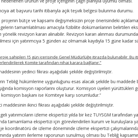
hedeflenen ürünün ve proje içeriğinin çağrı planıyla uyumlu olması.
cıya ait başvuru tarihi itibarıyla açık teşvik belgesi bulunma durumu.
 projenin bütçe ve kapsamı değişmeksizin proje önerisindeki açıklama
gelerin tamamlatılması amacıyla fizibilite dokümanlarının belirtilen eksi
yönelik revizyon kararı alınabilir. Revizyon kararı alınması durumunda
irilmesi için yatırımcıya 5 günden az olmamak kaydıyla 15 güne kadar s
proje sahipleri 15 gün içerisinde Genel Müdürlüğe itirazda bulunabilir. Bu it
lendirilerek Komite tarafından nihai karara bağlanır.”
addesinin yedinci fıkrası aşağıdaki şekilde değiştirilmiştir.
lerin Tebliğ hükümlerine uygunluğunu esas alacak şekilde bu maddede be
ığında komisyon raporlarını oluşturur. Komisyon üyeleri yürüttükleri g
 komisyon başkanı ise Komiteye karşı sorumludur.”
i maddesinin ikinci fıkrası aşağıdaki şekilde değiştirilmiştir.
lgeli yatırımcıların izleme ekspertizi yılda bir kez TUYSGM tarafından yap
da tamamlama ekspertizi için görevlendirilen kurum ve kuruluşlara yapt
roje koordinatörü de izleme döneminde izleme ekspertizi çalışmalarınd
psamında yatırım ilerleme raporunun sunulmuş olması bu Tebliğ kapsamı