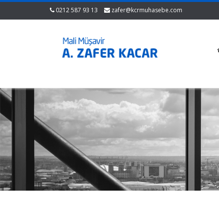
0212 587 93 13
zafer@kcrmuhasebe.com