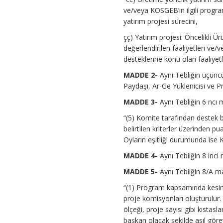
ve/veya KOSGEB’in ilgili progra
yatırım projesi sürecini,
çç) Yatırım projesi: Öncelikli Ü
değerlendirilen faaliyetleri ve
desteklerine konu olan faaliyetl
MADDE 2-
Aynı Tebliğin üçün
Paydaşı, Ar-Ge Yüklenicisi ve Pr
MADDE 3-
Aynı Tebliğin 6 ncı m
“(5) Komite tarafından destek 
belirtilen kriterler üzerinden p
Oyların eşitliği durumunda ise
MADDE 4-
Aynı Tebliğin 8 inci 
MADDE 5-
Aynı Tebliğin 8/A mad
“(1) Program kapsamında kesin
proje komisyonları oluşturulur. 
ölçeği, proje sayısı gibi kıstasl
başkan olacak şekilde asıl gör