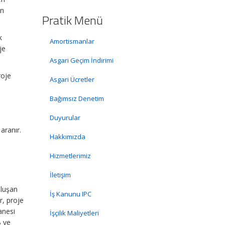
en
Pratik Menü
k
Amortismanlar
je
Asgari Geçim İndirimi
roje
Asgari Ücretler
Bağımsız Denetim
Duyurular
e
aranır.
Hakkımızda
Hizmetlerimiz
İletişim
oluşan
İş Kanunu IPC
r, proje
tanesi
İşçilik Maliyetleri
B ve