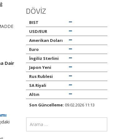
iğ
DÖVİZ
BIST
: MADDE
USD/EUR
Amerikan Doları
Euro
İngiliz Sterlini
na Dair
Japon Yeni
Rus Rublesi
SA Riyali
Altın
Son Güncelleme:
09.02.2026 11:13
amı
ğıdaki
ri