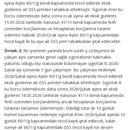
ayına ilişkin 60/1/g bendi kapsamında tescil edilerek eksik
günlerine ait GSS primleri tahakkuk ettirilmiştir. Sigortalı A’nın bu
borcu ödemeksizin daha sonra ocak ayına ait eksik günlerini
15.05.2026 tarihinde Kanunun 41/1/i bendi kapsamında %45
üzerinden borçlanması ve hesaplanan borçlanma tutarını
ödemesi halinde 2026/Ocak ayına ilişkin 60/1/g kapsamındaki
tescil kaydı ile bu aya ait GSS prim tahakkukları iptal edilecektir.
Örnek-2
: Bir işverenin yanında kısmi süreli iş sözleşmesi ile
çalışan aynı zamanda genel sağlık sigortalısının bakmakla
yükümlü olduğu kişi statüsünde bulunmayan sigortalı B 2026/
Şubat ayı içerisinde 5 gün çalışmıştır. Bu çalışması nedeniyle
2026/Şubat ayına ilişkin 60/1/g bendi kapsamında tescil edilerek
eksik günlerine ait GSS primleri tahakkuk ettirilmiştir. Sigortalı B
bu borcu ödemeksizin daha sonra 2026/Şubat ayına ait eksik
günlerini 18.05.2026 tarihinde Kanunun 41/1/i bendi kapsamında
%45 üzerinden borçlandırılmış ancak hesaplanan borçlanma
tutarının tamamını ödememiştir. Ödediği tutar ile 10 günlük
hizmet kazanması nedeniyle sigortalı B’nin 2026/Şubat ayında 10
günlük 60/1/g kapsamındaki tescil kaydı iptal edilecek, kalan
süreye ait 60/1/g kapsamındaki GSS tescil kaydı ise devam