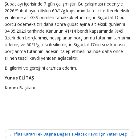
Şubat ayı içerisinde 7 gün çalışmıştır. Bu çalışması nedeniyle
2026/Şubat ayına ilişkin 60/1/g kapsamında tescil edilerek eksik
günlerine ait GSS primleri tahakkuk ettirilmiştir. Sigortalı D bu
borcu ödemeksizin daha sonra şubat ayına ait eksik günlerini
04.05.2026 tarihinde Kanunun 41/1/i bendi kapsamında %45
üzerinden borçlanmış, hesaplanan borçlanma tutarının tamamını
ödemiş ve 60/1/g tescili silinmiştir. Sigortalı D’nin söz konusu
borçlanma tutarının iadesini talep etmesi halinde daha önce
silinen tescil kaydı yeniden açılacaktır.
Bilgilerini ve gereğini arz/rica ederim.
Yunus ELİTAŞ
Kurum Başkanı
Post
←
İflas Kararı Tek Başına Değersiz Alacak Kaydı İçin Yeterli Değil
navigation