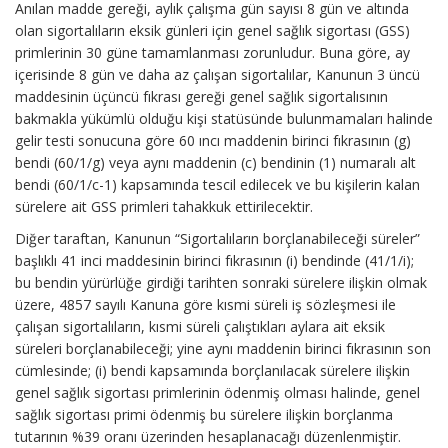
Anılan madde gereği, aylık çalışma gün sayısı 8 gün ve altında
olan sigortalıların eksik günleri için genel sağlık sigortası (GSS)
primlerinin 30 güne tamamlanması zorunludur. Buna göre, ay
içerisinde 8 gün ve daha az çalışan sigortalılar, Kanunun 3 üncü
maddesinin üçüncü fıkrası gereği genel sağlık sigortalısının
bakmakla yükümlü olduğu kişi statüsünde bulunmamaları halinde
gelir testi sonucuna göre 60 ıncı maddenin birinci fıkrasının (g)
bendi (60/1/g) veya aynı maddenin (c) bendinin (1) numaralı alt
bendi (60/1/c-1) kapsamında tescil edilecek ve bu kişilerin kalan
sürelere ait GSS primleri tahakkuk ettirilecektir.
Diğer taraftan, Kanunun “Sigortalıların borçlanabileceği süreler”
başlıklı 41 inci maddesinin birinci fıkrasının (i) bendinde (41/1/i);
bu bendin yürürlüğe girdiği tarihten sonraki sürelere ilişkin olmak
üzere, 4857 sayılı Kanuna göre kısmi süreli iş sözleşmesi ile
çalışan sigortalıların, kısmi süreli çalıştıkları aylara ait eksik
süreleri borçlanabileceği; yine aynı maddenin birinci fıkrasının son
cümlesinde; (i) bendi kapsamında borçlanılacak sürelere ilişkin
genel sağlık sigortası primlerinin ödenmiş olması halinde, genel
sağlık sigortası primi ödenmiş bu sürelere ilişkin borçlanma
tutarının %39 oranı üzerinden hesaplanacağı düzenlenmiştir.