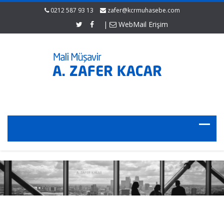
0212 587 93 13
zafer@kcrmuhasebe.com
|
WebMail Erişim