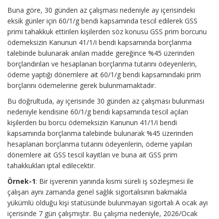
Buna göre, 30 günden az çalışması nedeniyle ay içerisindeki
eksik günler için 60/1/g bendi kapsamında tescil edilerek GSS
primi tahakkuk ettirilen kişilerden söz konusu GSS prim borcunu
ödemeksizin Kanunun 41/1/i bendi kapsamında borçlanma
talebinde bulunarak anılan madde gereğince %45 üzerinden
borçlandırılan ve hesaplanan borçlanma tutarını ödeyenlerin,
ödeme yaptığı dönemlere ait 60/1/g bendi kapsamındaki prim
borçlarını ödemelerine gerek bulunmamaktadır.
Bu doğrultuda, ay içerisinde 30 günden az çalışması bulunması
nedeniyle kendisine 60/1/g bendi kapsamında tescil açılan
kişilerden bu borcu ödemeksizin Kanunun 41/1/i bendi
kapsamında borçlanma talebinde bulunarak %45 üzerinden
hesaplanan borçlanma tutarını ödeyenlerin, ödeme yapılan
dönemlere ait GSS tescil kayıtları ve buna ait GSS prim
tahakkukları iptal edilecektir.
Örnek-1
: Bir işverenin yanında kısmi süreli iş sözleşmesi ile
çalışan aynı zamanda genel sağlık sigortalısının bakmakla
yükümlü olduğu kişi statüsünde bulunmayan sigortalı A ocak ayı
içerisinde 7 gün çalışmıştır. Bu çalışma nedeniyle, 2026/Ocak