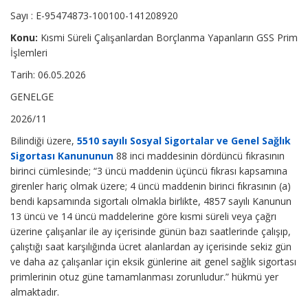
Sayı : E-95474873-100100-141208920
Konu:
Kısmi Süreli Çalışanlardan Borçlanma Yapanların GSS Prim
İşlemleri
Tarih: 06.05.2026
GENELGE
2026/11
Bilindiği üzere,
5510 sayılı Sosyal Sigortalar ve Genel Sağlık
Sigortası Kanununun
88 inci maddesinin dördüncü fıkrasının
birinci cümlesinde; “3 üncü maddenin üçüncü fıkrası kapsamına
girenler hariç olmak üzere; 4 üncü maddenin birinci fıkrasının (a)
bendi kapsamında sigortalı olmakla birlikte, 4857 sayılı Kanunun
13 üncü ve 14 üncü maddelerine göre kısmi süreli veya çağrı
üzerine çalışanlar ile ay içerisinde günün bazı saatlerinde çalışıp,
çalıştığı saat karşılığında ücret alanlardan ay içerisinde sekiz gün
ve daha az çalışanlar için eksik günlerine ait genel sağlık sigortası
primlerinin otuz güne tamamlanması zorunludur.” hükmü yer
almaktadır.