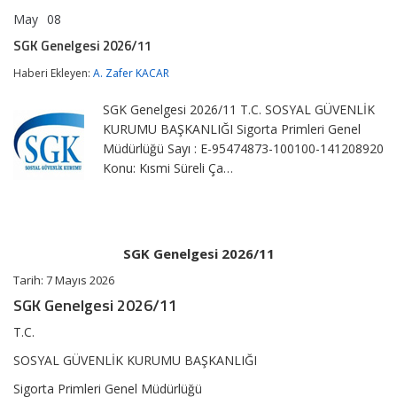
May
08
SGK
yorumlar kapalı
Genelgesi
SGK Genelgesi 2026/11
2026/11
için
Haberi Ekleyen:
A. Zafer KACAR
SGK Genelgesi 2026/11 T.C. SOSYAL GÜVENLİK
KURUMU BAŞKANLIĞI Sigorta Primleri Genel
Müdürlüğü Sayı : E-95474873-100100-141208920
Konu: Kısmi Süreli Ça…
SGK Genelgesi 2026/11
Tarih:
7 Mayıs 2026
SGK Genelgesi 2026/11
T.C.
SOSYAL GÜVENLİK KURUMU BAŞKANLIĞI
Sigorta Primleri Genel Müdürlüğü