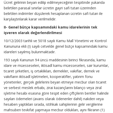
Ücret gelirinin beyan edilip edilmeyeceğinin tespitinde yukarıda
belirtilen parasal sınırlar ücretin gayri safi tutarı üzerinden
belirtilen indirimler düşülerek hesaplanan ücretin safi tutarı ile
karşılaştırılarak karar verilmelidir.
II- Genel bütçe kapsamındaki kamu idarelerinin tek
işveren olarak değerlendirilmesi
10/12/2003 tarihli ve 5018 sayılı Kamu Malî Yönetimi ve Kontrol
Kanununa ekli (I) sayılı cetvelde genel bütçe kapsamındaki kamu
idareleri sayılmış bulunmaktadır.
193 sayılı Kanunun 94 üncü maddesinin birinci fıkrasında, kamu
idare ve müesseseleri, iktisadî kamu müesseseleri, sair kurumlar,
ticaret şirketleri, iş ortaklıkları, dernekler, vakıflar, dernek ve
vakıfların iktisadî işletmeleri, kooperatifler, yatırım fonu
yönetenler, gerçek gelirlerini beyan etmeye mecbur olan ticaret
ve serbest meslek erbabı, zirai kazançlarını bilanço veya ziraî
işletme hesabı esasına göre tespit eden çiftçilerin bentler halinde
sayılan ödemeleri (avans olarak ödenenler dahil) nakden veya
hesaben yaptıkları sırada, istihkak sahiplerinin gelir vergilerine
mahsuben tevkifat yapmaya mecbur oldukları, aynı fıkranın (1)