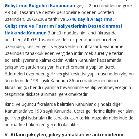
Geliştirme Bölgeleri Kanununun
geçici 2 nci maddesine göre
AR-GE, tasarım ve destek personeline ödenen ücretleri
üzerinden, 28/2/2008 tarihli ve
5746 sayılı Araştırma,
Geliştirme ve Tasarım Faaliyetlerinin Desteklenmesi
Hakkında Kanunun
3 üncü maddesinin ikinci fıkrasında
belirtilen, AR-GE, tasarım ve destek personelinin ücretleri
üzerinden, kesilen gelir vergisi verilen muhtasar beyanname
üzerinden tahakkuk eden vergiden indirilmek suretiyle terkin
edilerek işverene kalmaktadır. Anılan Kanunlar kapsamında
çalışan ve şartları taşıyan hizmet erbabına yapılan ücret
ödemeleri üzerinden gelir vergisi kesintisi yapılması nedeniyle, bu
ücretlerin de 193 sayılı Kanunun 86 ncı maddesinin birinci
fıkrasının (b) bendi uyarınca beyanname verilip verilmeyeceğinin
tespitinde dikkate alınması gerekmektedir.
İkinci ve üçüncü fıkralarda belirtilen Kanunlar dışındaki diğer
Kanunlarda ve 193 sayılı Kanunda, ücret gelirlerine ilişkin yer alan
gelir vergisi istisnaları ile tahakkuktan terkin düzenlemelerinde de
bu madde hükümleri geçerli olacaktır.
V- Atların jokeyleri, jokey yamakları ve antrenörlerine