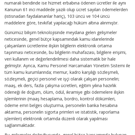
numaralı bendinde ise hizmet erbabına ödenen ücretler ile aynı
Kanunun 61 inci maddede yazılı olup ücret sayılan ödemelerden
(istisnadan faydalananlar hariç), 103 üncü ve 104 üncü
maddelere göre, tevkifat yapılacağı hüküm altına alınmıştır.
Günümüz bilişim teknolojisinde meydana gelen gelişmeler
neticesinde, genel bütçe kapsamındak kamu idarelerinde
çalışanların ücretlerine ilişkin bilgilerin elektronik ortama
taşınması neticesinde, bu bilgilerin muhafazası, bilgilere erişimi,
veri kullanım ve değerlendirilmesi daha sistematik bir hale
gelmiştir. Ayrıca, Kamu Personel Harcamaları Yönetim Sistemi ile
tüm kamu kurumlarında; memur, kadro karşılığı sözleşmeli,
sözleşmeli, geçici personel ve işçi olarak çalışan personelin;
maaş, ek ders, fazla çalışma ücretleri, eğitim yılına hazırlık
ödeneği ile doğum, ölüm, ödül, ikramiye gibi ödemelere ilişkin
işlemlerinin (maaş hesaplama, bordro, kontrol dökümleri,
ödeme emri belges oluşturma, personelin banka hesabına
aktarma, personelin sigorta primleri ve istatistik, raporlama
işlemleri) elektronik ortamda düzenli olarak yapılması
sağlanmaktadır.
Bu gelişmeler doğrultusunda, genel bütçe kapsamında bulunan