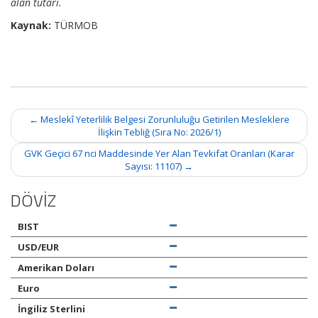
alan tutarı.
Kaynak:
TÜRMOB
Post
←
Meslekî Yeterlilik Belgesi Zorunluluğu Getirilen Mesleklere
navigation
İlişkin Tebliğ (Sıra No: 2026/1)
GVK Geçici 67 nci Maddesinde Yer Alan Tevkifat Oranları (Karar
Sayısı: 11107)
→
DÖVİZ
BIST
USD/EUR
Amerikan Doları
Euro
İngiliz Sterlini