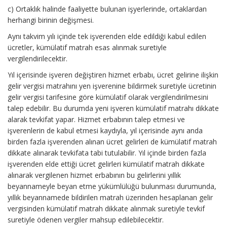
c) Ortaklık halinde faaliyette bulunan işyerlerinde, ortaklardan
herhangi birinin değişmesi.
Aynı takvim yılı içinde tek işverenden elde edildiği kabul edilen
ücretler, kümülatif matrah esas alınmak suretiyle
vergilendirilecektir.
Yıl içerisinde işveren değiştiren hizmet erbabı, ücret gelirine ilişkin
gelir vergisi matrahını yen işverenine bildirmek suretiyle ücretinin
gelir vergisi tarifesine göre kümülatif olarak vergilendirilmesini
talep edebilir. Bu durumda yeni işveren kümülatif matrahı dikkate
alarak tevkifat yapar. Hizmet erbabının talep etmesi ve
işverenlerin de kabul etmesi kaydıyla, yıl içerisinde aynı anda
birden fazla işverenden alınan ücret gelirleri de kümülatif matrah
dikkate alınarak tevkifata tabi tutulabilir. Yıl içinde birden fazla
işverenden elde ettiği ücret gelirleri kümülatif matrah dikkate
alınarak vergilenen hizmet erbabının bu gelirlerini yıllık
beyannameyle beyan etme yükümlülüğü bulunması durumunda,
yıllık beyannamede bildirilen matrah üzerinden hesaplanan gelir
vergisinden kümülatif matrah dikkate alınmak suretiyle tevkif
suretiyle ödenen vergiler mahsup edilebilecektir.