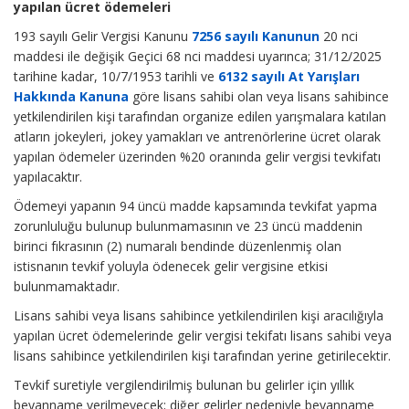
yapılan ücret ödemeleri
193 sayılı Gelir Vergisi Kanunu
7256 sayılı Kanunun
20 nci
maddesi ile değişik Geçici 68 nci maddesi uyarınca; 31/12/2025
tarihine kadar, 10/7/1953 tarihli ve
6132 sayılı At Yarışları
Hakkında Kanuna
göre lisans sahibi olan veya lisans sahibince
yetkilendirilen kişi tarafından organize edilen yarışmalara katılan
atların jokeyleri, jokey yamakları ve antrenörlerine ücret olarak
yapılan ödemeler üzerinden %20 oranında gelir vergisi tevkifatı
yapılacaktır.
Ödemeyi yapanın 94 üncü madde kapsamında tevkifat yapma
zorunluluğu bulunup bulunmamasının ve 23 üncü maddenin
birinci fıkrasının (2) numaralı bendinde düzenlenmiş olan
istisnanın tevkif yoluyla ödenecek gelir vergisine etkisi
bulunmamaktadır.
Lisans sahibi veya lisans sahibince yetkilendirilen kişi aracılığıyla
yapılan ücret ödemelerinde gelir vergisi tekifatı lisans sahibi veya
lisans sahibince yetkilendirilen kişi tarafından yerine getirilecektir.
Tevkif suretiyle vergilendirilmiş bulunan bu gelirler için yıllık
beyanname verilmeyecek; diğer gelirler nedeniyle beyanname