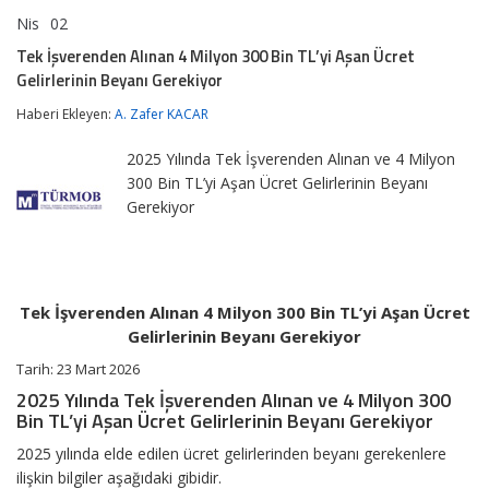
Nis
02
Tek
yorumlar kapalı
İşverenden
Tek İşverenden Alınan 4 Milyon 300 Bin TL’yi Aşan Ücret
Alınan
Gelirlerinin Beyanı Gerekiyor
4
Milyon
Haberi Ekleyen:
A. Zafer KACAR
300
Bin
TL’yi
2025 Yılında Tek İşverenden Alınan ve 4 Milyon
Aşan
300 Bin TL’yi Aşan Ücret Gelirlerinin Beyanı
Ücret
Gerekiyor
Gelirlerinin
Beyanı
Gerekiyor
için
Tek İşverenden Alınan 4 Milyon 300 Bin TL’yi Aşan Ücret
Gelirlerinin Beyanı Gerekiyor
Tarih:
23 Mart 2026
2025 Yılında Tek İşverenden Alınan ve 4 Milyon 300
Bin TL’yi Aşan Ücret Gelirlerinin Beyanı Gerekiyor
2025 yılında elde edilen ücret gelirlerinden beyanı gerekenlere
ilişkin bilgiler aşağıdaki gibidir.