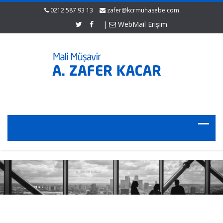
0212 587 93 13
zafer@kcrmuhasebe.com
|
WebMail Erişim