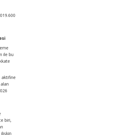
.019.600
n
esi
rleme
m ile bu
ikkate
 aktifine
 alan
2026
e
e
e biri,
an
ilişkin