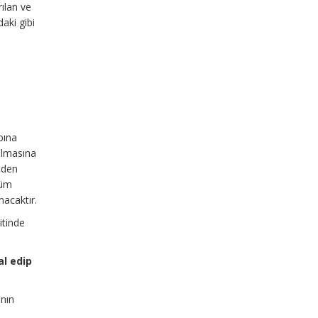
ılan ve
aki gibi
p
bına
rılmasına
 eden
küm
nacaktır.
itinde
al edip
ının