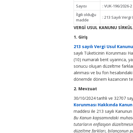
Sayısı
: VUK-196/2026-2
İlgili olduğu
: 213 Sayılı Ver
madde
VERGİ USUL KANUNU SİRKÜLE
1. Giriş
213 sayılı Vergi Usul Kanun
sayılı Tüketicinin Korunması H
(10) numaralı bent uyarınca, y
sonucu oluşan düzeltme farklar
alınması ve bu fon hesabındaki t
dönemde dönem kazancının tespi
2. Mevzuat
30/10/2024 tarihli ve 32707 sa
Korunması Hakkında Kanun i
maddesi ile 213 sayılı Kanunun
Bu Kanun kapsamındaki muhasebe
tutarların enflasyon düzeltmesi
düzeltme farkları, bilançonun p