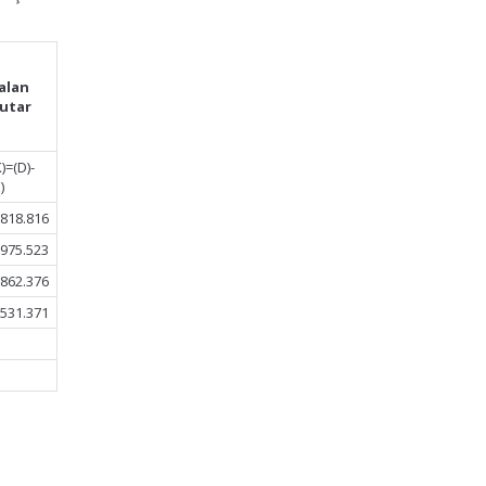
alan
utar
K)=(D)-
)
.818.816
.975.523
.862.376
.531.371