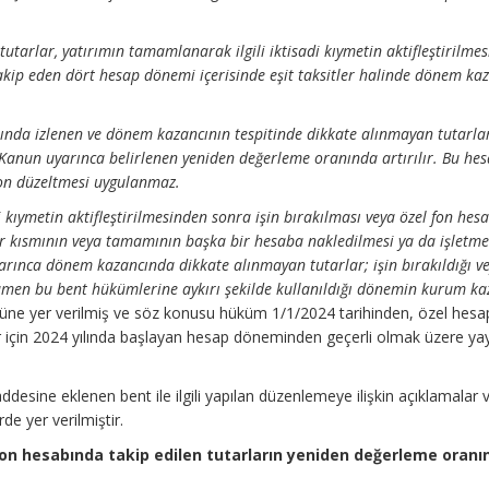
tarlar, yatırımın tamamlanarak ilgili iktisadi kıymetin aktifleştirilmes
kip eden dört hesap dönemi içerisinde eşit taksitler halinde dönem ka
ında izlenen ve dönem kazancının tespitinde dikkate alınmayan tutarlar,
bu Kanun uyarınca belirlenen yeniden değerleme oranında artırılır. Bu he
yon düzeltmesi uygulanmaz.
 kıymetin aktifleştirilmesinden sonra işin bırakılması veya özel fon hes
bir kısmının veya tamamının başka bir hesaba nakledilmesi ya da işletm
yarınca dönem kazancında dikkate alınmayan tutarlar; işin bırakıldığı v
men bu bent hükümlerine aykırı şekilde kullanıldığı dönemin kurum ka
ne yer verilmiş ve söz konusu hüküm 1/1/2024 tarihinden, özel hesa
r için 2024 yılında başlayan hesap döneminden geçerli olmak üzere ya
esine eklenen bent ile ilgili yapılan düzenlemeye ilişkin açıklamalar 
e yer verilmiştir.
fon hesabında takip edilen tutarların yeniden değerleme oranı