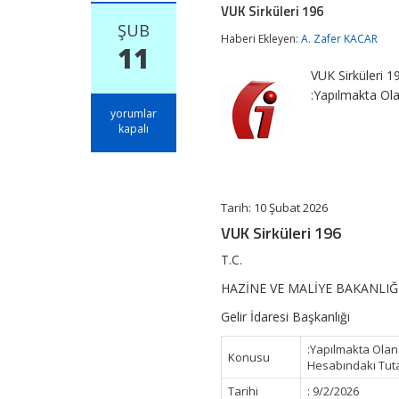
VUK Sirküleri 196
ŞUB
Haberi Ekleyen:
A. Zafer KACAR
11
VUK Sirküleri 
:Yapılmakta Ol
VUK
yorumlar
Sirküleri
kapalı
196
için
Tarih:
10 Şubat 2026
VUK Sirküleri 196
T.C.
HAZİNE VE MALİYE BAKANLIĞ
Gelir İdaresi Başkanlığı
:Yapılmakta Olan 
Konusu
Hesabındaki Tut
Tarihi
: 9/2/2026