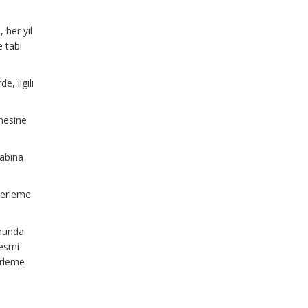
 her yıl
e tabi
, ilgili
mesine
sabına
ğerleme
onunda
Resmi
erleme