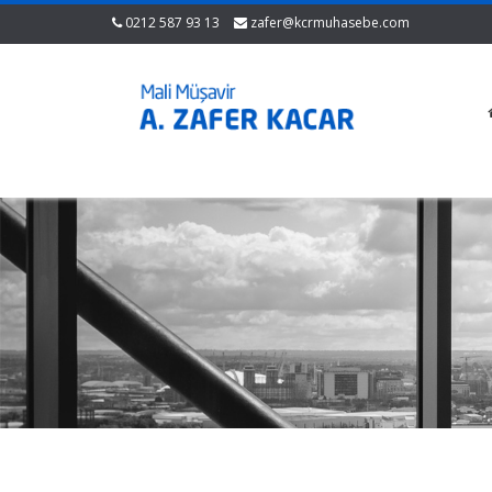
0212 587 93 13
zafer@kcrmuhasebe.com