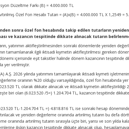
asyon Düzeltme Farkı (B) = 4.000.000 TL
ırılmış Özel Fon Hesabı Tutarı = (A)x(B) = 4.000.000 TL X 1,2549 = 5
sinden sonra
özel fon hesabında takip edilen tutarların yenide
ası ve kazancın tespitinde dikkate alınacak tutarın belirlenm
arın, yatırımın aktifleştirilmesinden sonraki dönemlerde yeniden değe
mın tamamlanarak ilgili iktisadi kıymetin aktifleştirilmesi gereken döne
önemi içerisinde eşit taksitler halinde dönem kazancının tespitinde d
a yer verilmiştir.
) A.Ş. 2026 yılında yatırımını tamamlayarak iktisadi kıymeti işletmenin
 değerleme oranının %20 olduğu varsayıldığında, özel fon hesabında yer
023.520 TL olarak dikkate alınacak ve iktisadi kıymetin aktifleştirildiği 
te biri olan (6.023.520 /5=) 1.204.704 TL, kazancın tespitinde dikkat
.023.520 TL-1.204.704 TL =) 4.818.816 TL ise sonraki hesap dönemind
rılacak ve yeniden değerleme oranında artırılmış tutarın bu defa dörtt
e oranında artırılmış tutarın sırasıyla üçte biri, yarısı ve son yılda kal
mlerine ilişkin kazancın tespitinde dikkate alınacak olup, hesaplamaya 