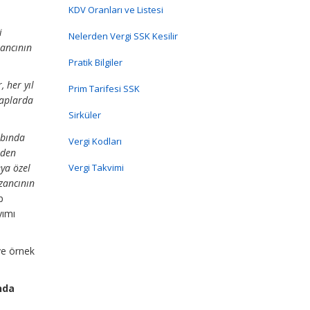
KDV Oranları ve Listesi
i
Nelerden Vergi SSK Kesilir
zancının
Pratik Bilgiler
 her yıl
Prim Tarifesi SSK
saplarda
Sirküler
abında
Vergi Kodları
eden
eya özel
Vergi Takvimi
zancının
p
yımı
ve örnek
nda