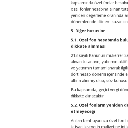
kapsamında özel fonlar hesabın
özel fonlar hesabına alınan tuta
yeniden değerleme oranında artı
dönemlerinde dönem kazancının 
5. Diğer hususlar
5.1. Özel fon hesabında bul
dikkate alınması
213 sayılı Kanunun mükerrer 29
alınan tutarların, yatırımın ak
ve yatırımın tamamlanarak ilgil
dört hesap dönemi içerisinde e
altına alınmış olup, söz konusu
Bu kapsamda, geçici vergi dönem
dikkate alınacaktır.
5.2. Özel fonların yeniden 
etmeyeceği
Anılan bent uyarınca özel fon h
iktisadi kıymetin maliyetine in