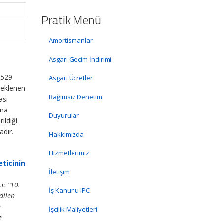
Pratik Menü
Amortismanlar
Asgari Geçim İndirimi
7529
Asgari Ücretler
 eklenen
Bağımsız Denetim
ası
ına
Duyurular
ildiği
adır.
Hakkımızda
Hizmetlerimiz
eticinin
İletişim
tte
“10.
İş Kanunu IPC
dilen
n
İşçilik Maliyetleri
e