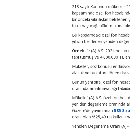
213 sayılı Kanunun mükerrer 29
kapsamında özel fon hesabında 
bir önceki yıla ilişkin belirlen
tutulmayacağı hüküm altına alın
Bu kapsamdaki özel fon hesabın
yıl için belirlenen yeniden değer
Örnek-1:
(A) A.Ş. 2024 hesap 
tabi tutmuş ve 4.000.000 TL en
Mükellef, söz konusu enflasyon 
alacak ve bu tutarı dönem kaza
Bunun yanı sıra, özel fon hes
oranında artırılmayacağı tabiidir
Mükellef (A) A.Ş. özel fon hes
yeniden değerleme oranında art
Gazete’de yayımlanan
585 Sır
oranı olan %25,49 un kullanılm
Yeniden Değerleme Oranı (A)= 