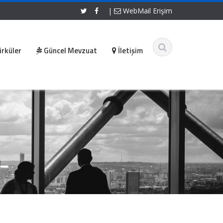
|
WebMail Erişim
irküler
Güncel Mevzuat
İletişim