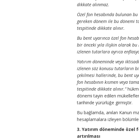
dikkate alınmaz.
Özel fon hesabında bulunan bu tu
gereken dönem ile bu dönemi ta
tespitinde dikkate alınır.
Bu bent uyarınca özel fon hesab
bir önceki yıla ilişkin olarak 
izlenen tutarlara ayrıca enflas
Yatırım döneminde veya iktisadi
izlenen söz konusu tutarların 
çekilmesi hallerinde, bu bent u
fon hesabının kısmen veya tama
tespitinde dikkate alınır.”
hükmü
dönemi tayin edilen mükellefle
tarihinde yürürlüğe girmiştir.
Bu bağlamda, anılan Kanun madd
hesaplamalara izleyen bölümlerd
3. Yatırım döneminde özel 
artırılması