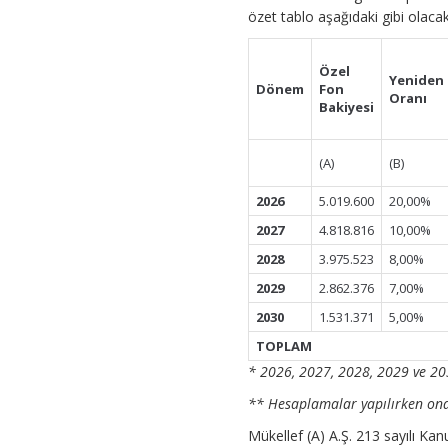
özet tablo aşağıdaki gibi olacak
Özel
Yeniden
Dönem
Fon
Oranı
Bakiyesi
(A)
(B)
2026
5.019.600
20,00%
2027
4.818.816
10,00%
2028
3.975.523
8,00%
2029
2.862.376
7,00%
2030
1.531.371
5,00%
TOPLAM
* 2026, 2027, 2028, 2029 ve 203
** Hesaplamalar yapılırken ond
Mükellef (A) A.Ş. 213 sayılı Ka