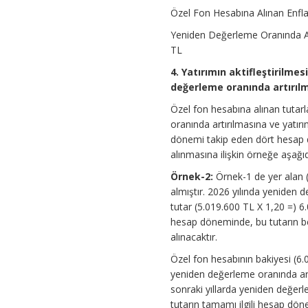
Özel Fon Hesabına Alınan Enfl
Yeniden Değerleme Oranında Art
TL
4. Yatırımın aktifleştirilme
değerleme oranında artırılm
Özel fon hesabına alınan tutarl
oranında artırılmasına ve yatırı
dönemi takip eden dört hesap d
alınmasına ilişkin örneğe aşağıd
Örnek-2:
Örnek-1 de yer alan (A
almıştır. 2026 yılında yeniden
tutar (5.019.600 TL X 1,20 =) 6.
hesap döneminde, bu tutarın beş
alınacaktır.
Özel fon hesabının bakiyesi (6
yeniden değerleme oranında artı
sonraki yıllarda yeniden değerlem
tutarın tamamı ilgili hesap döne