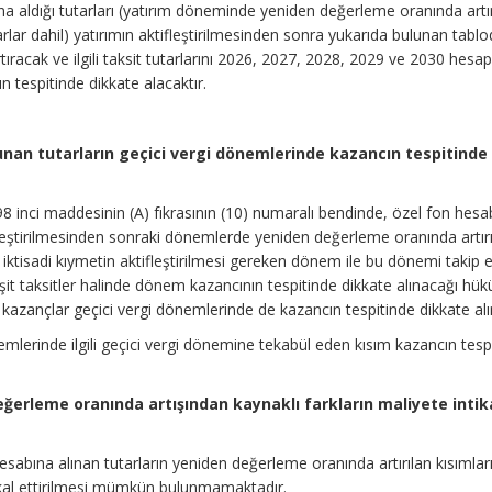
a aldığı tutarları (yatırım döneminde yeniden değerleme oranında artır
rlar dahil) yatırımın aktifleştirilmesinden sonra yukarıda bulunan tablod
racak ve ilgili taksit tutarlarını 2026, 2027, 2028, 2029 ve 2030 hesa
tespitinde dikkate alacaktır.
unan tutarların geçici vergi dönemlerinde kazancın tespitinde
8 inci maddesinin (A) fıkrasının (10) numaralı bendinde, özel fon hesa
tifleştirilmesinden sonraki dönemlerde yeniden değerleme oranında artı
i iktisadi kıymetin aktifleştirilmesi gereken dönem ile bu dönemi takip
şit taksitler halinde dönem kazancının tespitinde dikkate alınacağı hü
 kazançlar geçici vergi dönemlerinde de kazancın tespitinde dikkate alı
lerinde ilgili geçici vergi dönemine tekabül eden kısım kazancın tesp
değerleme oranında artışından kaynaklı farkların maliyete intik
esabına alınan tutarların yeniden değerleme oranında artırılan kısımlar
tikal ettirilmesi mümkün bulunmamaktadır.