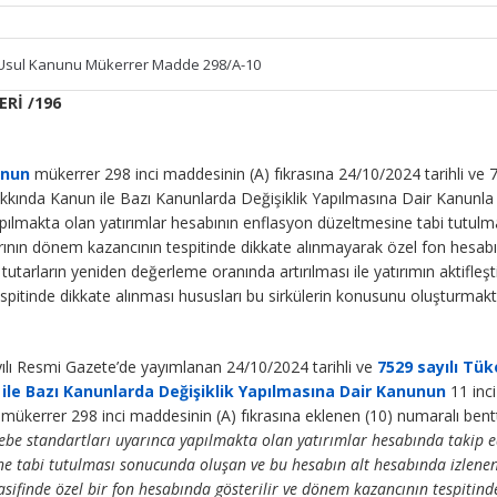
gi Usul Kanunu Mükerrer Madde 298/A-10
Rİ /196
unun
mükerrer 298 inci maddesinin (A) fıkrasına 24/10/2024 tarihli ve 
akkında Kanun ile Bazı Kanunlarda Değişiklik Yapılmasına Dair Kanunla
apılmakta olan yatırımlar hesabının enflasyon düzeltmesine tabi tutulm
ının dönem kazancının tespitinde dikkate alınmayarak özel fon hesab
utarların yeniden değerleme oranında artırılması ile yatırımın aktifleştir
tinde dikkate alınması hususları bu sirkülerin konusunu oluşturmakt
yılı Resmi Gazete’de yayımlanan 24/10/2024 tarihli ve
7529 sayılı Tük
le Bazı Kanunlarda Değişiklik Yapılmasına Dair Kanunun
11 inci
 mükerrer 298 inci maddesinin (A) fıkrasına eklenen (10) numaralı ben
 standartları uyarınca yapılmakta olan yatırımlar hesabında takip e
ne tabi tutulması sonucunda oluşan ve bu hesabın alt hesabında izlene
asifinde özel bir fon hesabında gösterilir ve dönem kazancının tespitind