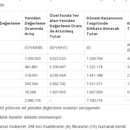
tır.
Özel Fonda
Yer
Yeniden
Dönem
Kazancının
Alan
Yeniden
Değerleme
Değerleme
Tespitinde
K
Değerleme
Oranı
Oranında
Dikkate Alınacak
T
ile
Artırılmış
Artış
Tutar
Tutar
(
(C)=(A)X(B)
(D)=(A)+(C)
(E)
(E
1.003.920
6.023.520
1.204.704
4
481.881
5.300.697
1.325.174
3
318.041
4.293
.
564
1.431.188
2
200.366
3.062.742
1.531.371
1
76.568
1.607.939
1.607.939
0
2.080.776
–
7.100.376
–
0 yıllarına ait yeniden değerleme oranları varsayımdır.
alık haneler dikkate alınmamıştır.
nunun mükerrer 298 inci maddesinin (A) fıkrasının (10) numaralı bendi