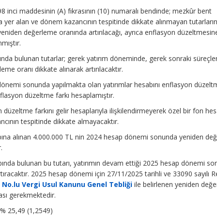
8 inci maddesinin (A) fıkrasının (10) numaralı bendinde; mezkûr bent
yer alan ve dönem kazancının tespitinde dikkate alınmayan tutarların,
en yeniden değerleme oranında artırılacağı, ayrıca enflasyon düzeltmesin
mıştır.
da bulunan tutarlar; gerek yatırım döneminde, gerek sonraki süreçlerde
leme oranı dikkate alınarak artırılacaktır.
dönemi sonunda yapılmakta olan yatırımlar hesabını enflasyon düzelt
flasyon düzeltme farkı hesaplamıştır.
düzeltme farkını gelir hesaplarıyla ilişkilendirmeyerek özel bir fon he
ncının tespitinde dikkate almayacaktır.
abına alınan 4.000.000 TL nin 2024 hesap dönemi sonunda yeniden de
.
abında bulunan bu tutarı, yatırımın devam ettiği 2025 hesap dönemi s
ıracaktır. 2025 hesap dönemi için 27/11/2025 tarihli ve 33090 sayılı 
a No.lu Vergi Usul Kanunu Genel Tebliği
ile belirlenen yeniden değ
ası gerekmektedir.
% 25,49 (1,2549)