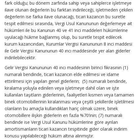
fark olduğu; bu dönem zarfında sahip veya sahiplerce işletmeye
ilave olunan değerlerin bu farktan indirileceği, işletmeden çekilen
değerlerin ise farka ilave olunacağı, ticari kazancın bu suretle
tespit edilmesi sırasında, Vergi Usul Kanununun değerlemeye ait
hükümleri ile bu Kanunun 40 ve 41 inci maddeleri hükümlerine
uyulacağı hükme bağlanmış olup, bu suretle tespit edilecek
kurum kazancından, Kurumlar Vergisi Kanununun 8 inci maddesi
ile Gelir Vergisi Kanununun 40 ıncı maddesinde yer alan giderler
indirilebilecektir.
Gelir Vergisi Kanununun 40 ıncı maddesinin birinci fıkrasının (1)
numaralı bendinde, ticari kazancın elde edilmesi ve idame
ettirilmesi için yapılan genel giderlerin; (5) numaralı bendinde,
kiralama yoluyla edinilen veya işletmeye dahil olan ve işte
kullanılan taşıtların giderlerinin, faaliyetleri kısmen veya tamamen
binek otomobillerinin kiralanması veya çeşitli şekillerde işletilmesi
olanların bu amaçla kullandıkları hariç olmak üzere, binek
otomobillere ilişkin giderlerin en fazla %70’inin; (7) numaralı
bendinde ise Vergi Usul Kanunu hükümlerine göre ayrılan
amortismanların ticari kazancın tespitinde gider olarak indirim
konusu yapılabileceği hüküm altına alınmıştır.