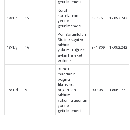
getirilmemesi
Kurul
kararlarının
18/1/c
15
427.263
17.092.242
yerine
getirilmemesi
Veri Sorumluları
Siciline kayıt ve
bildirim
18/1/ç
16
341.809
17.092.242
yükümlülüğüne
aykırı hareket
edilmesi
9’uncu
maddenin
beşinci
fıkrasında
18/1/d
9
öngörülen
90.308
1.806.177
bildirim
yükümlülüğünün
yerine
getirilmemesi