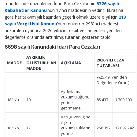
maddesinde düzenlenen İdari Para Cezalarının
5326 sayılı
Kabahatler Kanunu
’nun 17’nci maddesinin yedinci fıkrasına
göre her takvim yılı başından geçerli olmak üzere o yıl için
213
sayılı Vergi Usul Kanunu
’nun mükerrer 298’inci maddesi
hükümleri uyarınca 2026 yılı için tespit ve ilan edilen yeniden
değerleme oranında arttırılmış tutarları gösteren tablo.
6698 sayılı Kanundaki İdari Para Cezaları
AYKIRILIK
2026 YILI CEZA
MADDE
OLUŞTURULAN
AÇIKLAMA
TUTARLARI
MADDE
%25,49 (Yeniden
Değerleme Oranı)
Aydınlatma
yükümlülüğünü
18/1/a
10
85.437
1.709.200
yerine
getirmeme
Veri güvenliğine
ilişkin
18/1/b
12
yükümlülüklerin
256.357
17.092.242
yerine