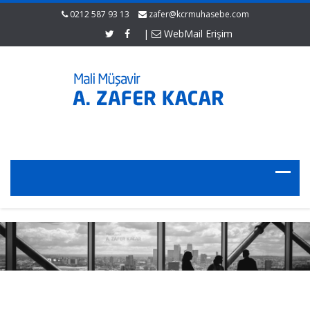
0212 587 93 13
zafer@kcrmuhasebe.com
|
WebMail Erişim