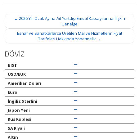
Post
←
2026 Yılı Ocak Ayına Ait Yurtdışı Emsal Katsayılarına İlişkin
navigation
Genelge
Esnaf ve Sanatkârlarca Üretilen Mal ve Hizmetlerin Fiyat
Tarifeleri Hakkında Yönetmelik
→
DÖVİZ
BIST
USD/EUR
Amerikan Doları
Euro
İngiliz Sterlini
Japon Yeni
Rus Rublesi
SA Riyali
Altın