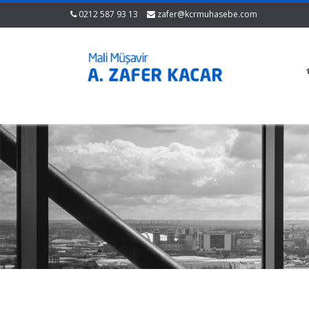
0212 587 93 13
zafer@kcrmuhasebe.com