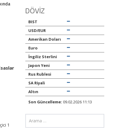
kkında
DÖVİZ
BIST
USD/EUR
Amerikan Doları
Euro
İngiliz Sterlini
Japon Yeni
Esaslar
Rus Rublesi
SA Riyali
Altın
Son Güncelleme:
09.02.2026 11:13
çici 1