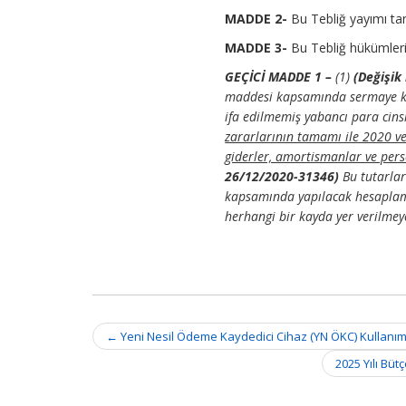
için
MADDE 2-
Bu Tebliğ yayımı tar
MADDE 3-
Bu Tebliğ hükümleri
GEÇİCİ MADDE 1 –
(1)
(Değişik
maddesi kapsamında sermaye ka
ifa edilmemiş yabancı para cin
zararlarının tamamı ile 2020 v
giderler, amortismanlar ve pers
26/12/2020-31346)
Bu tutarlar
kapsamında yapılacak hesaplama
herhangi bir kayda yer verilmey
Post
←
Yeni Nesil Ödeme Kaydedici Cihaz (YN ÖKC) Kullanımı
navigation
2025 Yılı Büt