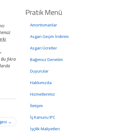
Pratik Menü
Amortismanlar
ncı
 henüz
Asgari Geçim İndirimi
arkı
Asgari Ücretler
-
 Bu fıkra
Bağımsız Denetim
olarda
Duyurular
Hakkımızda
Hizmetlerimiz
İletişim
İş Kanunu IPC
lgesi
→
İşçilik Maliyetleri