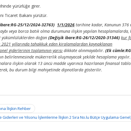
ihinde yürürlüğe girer.
ni Ticaret Bakanı yürütür.
 ibare:RG-25/12/2024-32763)
1/1/2026
tarihine kadar, Kanunun 376 
ybı veya borca batık olma durumuna ilişkin yapılan hesaplamalarda,
si yükümlülüklerden doğan
(Değişik ibare:RG-26/12/2020-31346)
kur f
e 2021 yıllarında tahakkuk eden kiralamalardan kaynaklanan
onel giderlerinin toplamının yarısı
dikkate alınmayabilir.
(Ek cümle:RG
ın belirlenmesinde mükerrerlik oluşmayacak şekilde hesaplama yapılır.
lara ilişkin olarak 13 üncü madde uyarınca hazırlanan finansal tabl
erek, bu durum bilgi mahiyetinde dipnotlarda gösterilir.
na İlişkin Rehber
çe Giderleri ve Yılsonu İşlemlerine İlişkin 2 Sıra No.lu Bütçe Uygulama Gene