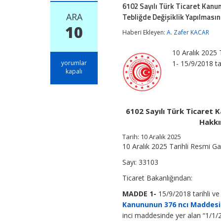
6102 Sayılı Türk Ticaret Kanu
ARA
Tebliğde Değişiklik Yapılmasın
10
Haberi Ekleyen:
A. Zafer KACAR
10 Aralık 2025
6102
yorumlar
1- 15/9/2018 ta
Sayılı
kapalı
Türk
Ticaret
Kanununun
376
6102 Sayılı Türk Ticaret 
ncı
Maddesinin
Hakkı
Uygulanmasına
Tarih:
10 Aralık 2025
İlişkin
10 Aralık 2025 Tarihli Resmi G
Usul
ve
Sayı: 33103
Esaslar
Hakkında
Ticaret Bakanlığından:
Tebliğde
Değişiklik
MADDE 1-
15/9/2018 tarihli v
Yapılmasına
Kanununun 376 ncı Maddesin
Dair
Tebliğ
inci maddesinde yer alan “1/1/20