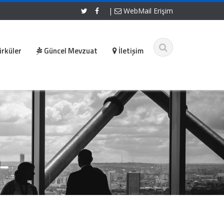
|
WebMail Erişim
irküler
Güncel Mevzuat
İletişim