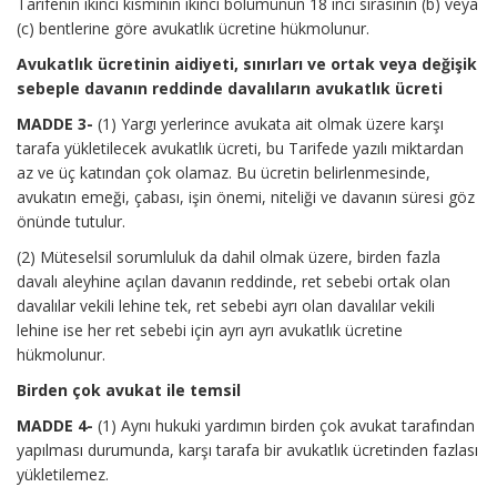
Tarifenin ikinci kısmının ikinci bölümünün 18 inci sırasının (b) veya
(c) bentlerine göre avukatlık ücretine hükmolunur.
Avukatlık ücretinin aidiyeti, sınırları ve ortak veya değişik
sebeple davanın reddinde davalıların avukatlık ücreti
MADDE 3-
(1) Yargı yerlerince avukata ait olmak üzere karşı
tarafa yükletilecek avukatlık ücreti, bu Tarifede yazılı miktardan
az ve üç katından çok olamaz. Bu ücretin belirlenmesinde,
avukatın emeği, çabası, işin önemi, niteliği ve davanın süresi göz
önünde tutulur.
(2) Müteselsil sorumluluk da dahil olmak üzere, birden fazla
davalı aleyhine açılan davanın reddinde, ret sebebi ortak olan
davalılar vekili lehine tek, ret sebebi ayrı olan davalılar vekili
lehine ise her ret sebebi için ayrı ayrı avukatlık ücretine
hükmolunur.
Birden çok avukat ile temsil
MADDE 4-
(1) Aynı hukuki yardımın birden çok avukat tarafından
yapılması durumunda, karşı tarafa bir avukatlık ücretinden fazlası
yükletilemez.