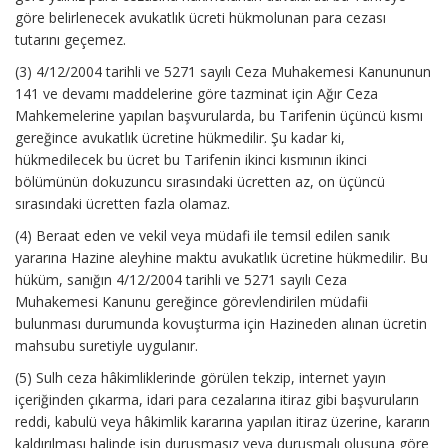
göre belirlenecek avukatlık ücreti hükmolunan para cezası
tutarını geçemez.
(3) 4/12/2004 tarihli ve 5271 sayılı Ceza Muhakemesi Kanununun
141 ve devamı maddelerine göre tazminat için Ağır Ceza
Mahkemelerine yapılan başvurularda, bu Tarifenin üçüncü kısmı
gereğince avukatlık ücretine hükmedilir. Şu kadar ki,
hükmedilecek bu ücret bu Tarifenin ikinci kısmının ikinci
bölümünün dokuzuncu sırasındaki ücretten az, on üçüncü
sırasındaki ücretten fazla olamaz.
(4) Beraat eden ve vekil veya müdafi ile temsil edilen sanık
yararına Hazine aleyhine maktu avukatlık ücretine hükmedilir. Bu
hüküm, sanığın 4/12/2004 tarihli ve 5271 sayılı Ceza
Muhakemesi Kanunu gereğince görevlendirilen müdafii
bulunması durumunda kovuşturma için Hazineden alınan ücretin
mahsubu suretiyle uygulanır.
(5) Sulh ceza hâkimliklerinde görülen tekzip, internet yayın
içeriğinden çıkarma, idari para cezalarına itiraz gibi başvuruların
reddi, kabulü veya hâkimlik kararına yapılan itiraz üzerine, kararın
kaldırılması halinde işin duruşmasız veya duruşmalı oluşuna göre