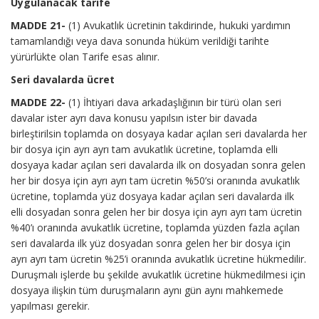
Uygulanacak tarife
MADDE 21-
(1) Avukatlık ücretinin takdirinde, hukuki yardımın
tamamlandığı veya dava sonunda hüküm verildiği tarihte
yürürlükte olan Tarife esas alınır.
Seri davalarda ücret
MADDE 22-
(1) İhtiyari dava arkadaşlığının bir türü olan seri
davalar ister ayrı dava konusu yapılsın ister bir davada
birleştirilsin toplamda on dosyaya kadar açılan seri davalarda her
bir dosya için ayrı ayrı tam avukatlık ücretine, toplamda elli
dosyaya kadar açılan seri davalarda ilk on dosyadan sonra gelen
her bir dosya için ayrı ayrı tam ücretin %50’si oranında avukatlık
ücretine, toplamda yüz dosyaya kadar açılan seri davalarda ilk
elli dosyadan sonra gelen her bir dosya için ayrı ayrı tam ücretin
%40’ı oranında avukatlık ücretine, toplamda yüzden fazla açılan
seri davalarda ilk yüz dosyadan sonra gelen her bir dosya için
ayrı ayrı tam ücretin %25’i oranında avukatlık ücretine hükmedilir.
Duruşmalı işlerde bu şekilde avukatlık ücretine hükmedilmesi için
dosyaya ilişkin tüm duruşmaların aynı gün aynı mahkemede
yapılması gerekir.