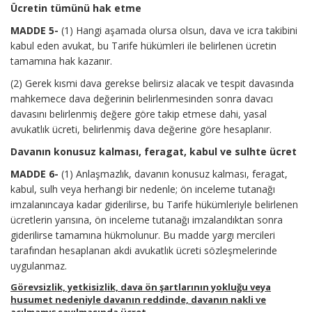
Ücretin tümünü hak etme
MADDE 5-
(1) Hangi aşamada olursa olsun, dava ve icra takibini
kabul eden avukat, bu Tarife hükümleri ile belirlenen ücretin
tamamına hak kazanır.
(2) Gerek kısmi dava gerekse belirsiz alacak ve tespit davasında
mahkemece dava değerinin belirlenmesinden sonra davacı
davasını belirlenmiş değere göre takip etmese dahi, yasal
avukatlık ücreti, belirlenmiş dava değerine göre hesaplanır.
Davanın konusuz kalması, feragat, kabul ve sulhte ücret
MADDE 6-
(1) Anlaşmazlık, davanın konusuz kalması, feragat,
kabul, sulh veya herhangi bir nedenle; ön inceleme tutanağı
imzalanıncaya kadar giderilirse, bu Tarife hükümleriyle belirlenen
ücretlerin yarısına, ön inceleme tutanağı imzalandıktan sonra
giderilirse tamamına hükmolunur. Bu madde yargı mercileri
tarafından hesaplanan akdi avukatlık ücreti sözleşmelerinde
uygulanmaz.
Görevsizlik, yetkisizlik, dava ön şartlarının yokluğu veya
husumet nedeniyle davanın reddinde, davanın nakli ve