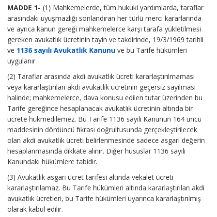
MADDE 1-
(1) Mahkemelerde, tüm hukuki yardımlarda, taraflar
arasındaki uyuşmazlığı sonlandıran her türlü merci kararlarında
ve ayrıca kanun gereği mahkemelerce karşı tarafa yükletilmesi
gereken avukatlık ücretinin tayin ve takdirinde, 19/3/1969 tarihli
ve
1136 sayılı Avukatlık Kanunu
ve bu Tarife hükümleri
uygulanır.
(2) Taraflar arasında akdi avukatlık ücreti kararlaştırılmaması
veya kararlaştırılan akdi avukatlık ücretinin geçersiz sayılması
halinde; mahkemelerce, dava konusu edilen tutar üzerinden bu
Tarife gereğince hesaplanacak avukatlık ücretinin altında bir
ücrete hükmedilemez. Bu Tarife 1136 sayılı Kanunun 164 üncü
maddesinin dördüncü fıkrası doğrultusunda gerçekleştirilecek
olan akdi avukatlık ücreti belirlenmesinde sadece asgari değerin
hesaplanmasında dikkate alınır. Diğer hususlar 1136 sayılı
Kanundaki hükümlere tabidir.
(3) Avukatlık asgari ücret tarifesi altında vekalet ücreti
kararlaştırılamaz. Bu Tarife hükümleri altında kararlaştırılan akdi
avukatlık ücretleri, bu Tarife hükümleri uyarınca kararlaştırılmış
olarak kabul edilir.