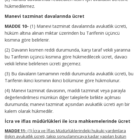
hükmedilemez.
Manevi tazminat davalarında ücret
MADDE 10-
(1) Manevi tazminat davalarında avukatlık ücreti,
hüküm altına alınan miktar üzerinden bu Tarifenin üçüncü
kısmına göre belirlenir.
(2) Davanın kısmen reddi durumunda, karşı taraf vekili yararına
bu Tarifenin üçüncü kısmına göre hükmedilecek ücret, davacı
vekili lehine belirlenen ücreti geçemez.
(3) Bu davaların tamamının reddi durumunda avukatlık ücreti, bu
Tarifenin ikinci kısmının ikinci bölümüne göre hükmolunur.
(4) Manevi tazminat davasının, maddi tazminat veya parayla
değerlendirilmesi mümkün diğer taleplerle birlikte açılması
durumunda; manevi tazminat açısından avukatlık ücreti ayrı bir
kalem olarak hükmedilir.
İcra ve iflas müdürlükleri ile icra mahkemelerinde ücret
MADDE 11-
(1) İcra ve İflas Müdürlüklerindeki hukuki yardımlara
ilişkin avukatlık ücreti, takip sonuçlanıncaya kadar yapılan bütün