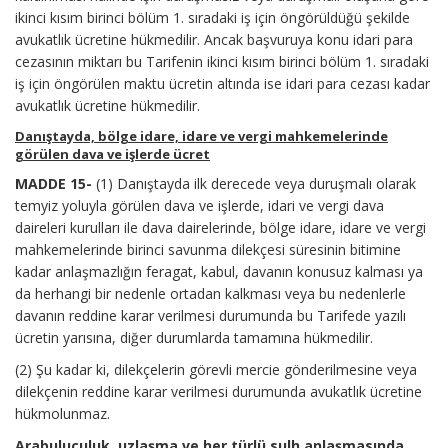
ikinci kısım birinci bölüm 1. sıradaki iş için öngörüldüğü şekilde
avukatlık ücretine hükmedilir. Ancak başvuruya konu idari para
cezasının miktarı bu Tarifenin ikinci kısım birinci bölüm 1. sıradaki
iş için öngörülen maktu ücretin altında ise idari para cezası kadar
avukatlık ücretine hükmedilir.
Danıştayda, bölge idare, idare ve vergi mahkemelerinde
görülen dava ve işlerde ücret
MADDE 15-
(1) Danıştayda ilk derecede veya duruşmalı olarak
temyiz yoluyla görülen dava ve işlerde, idari ve vergi dava
daireleri kurulları ile dava dairelerinde, bölge idare, idare ve vergi
mahkemelerinde birinci savunma dilekçesi süresinin bitimine
kadar anlaşmazlığın feragat, kabul, davanın konusuz kalması ya
da herhangi bir nedenle ortadan kalkması veya bu nedenlerle
davanın reddine karar verilmesi durumunda bu Tarifede yazılı
ücretin yarısına, diğer durumlarda tamamına hükmedilir.
(2) Şu kadar ki, dilekçelerin görevli mercie gönderilmesine veya
dilekçenin reddine karar verilmesi durumunda avukatlık ücretine
hükmolunmaz.
Arabuluculuk, uzlaşma ve her türlü sulh anlaşmasında