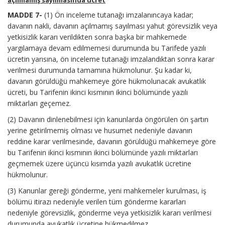
açılmamış sayılmasında ücret
MADDE 7-
(1) Ön inceleme tutanağı imzalanıncaya kadar;
davanın nakli, davanın açılmamış sayılması yahut görevsizlik veya
yetkisizlik kararı verildikten sonra başka bir mahkemede
yargılamaya devam edilmemesi durumunda bu Tarifede yazılı
ücretin yarısına, ön inceleme tutanağı imzalandıktan sonra karar
verilmesi durumunda tamamına hükmolunur. Şu kadar ki,
davanın görüldüğü mahkemeye göre hükmolunacak avukatlık
ücreti, bu Tarifenin ikinci kısmının ikinci bölümünde yazılı
miktarları geçemez.
(2) Davanın dinlenebilmesi için kanunlarda öngörülen ön şartın
yerine getirilmemiş olması ve husumet nedeniyle davanın
reddine karar verilmesinde, davanın görüldüğü mahkemeye göre
bu Tarifenin ikinci kısmının ikinci bölümünde yazılı miktarları
geçmemek üzere üçüncü kısımda yazılı avukatlık ücretine
hükmolunur.
(3) Kanunlar gereği gönderme, yeni mahkemeler kurulması, iş
bölümü itirazı nedeniyle verilen tüm gönderme kararları
nedeniyle görevsizlik, gönderme veya yetkisizlik kararı verilmesi
durumunda avukatlık ücretine hükmedilmez.