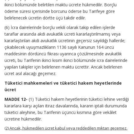
ikinci bölümünde belirtilen maktu ücrete hükmedilir. Borçlu
ödeme süresi içerisinde borcunu öderse bu Tarifeye göre
belirlenecek ücretin dörtte üçü takdir edilir.
(6) İcra dairelerinde borçlu vekili olarak takip edilen işlerde
taraflar arasında akdi avukatlık ücreti kararlaştırılmamış veya
kararlaştırılan akdi avukatlık ücretinin geçersiz sayıldığı hallerde;
çıkabilecek uyuşmazlıkların 1136 sayılı Kanunun 164 üncü
maddesinin dördüncü fıkrası uyarınca çözülmesinde avukatlık
ücreti, bu Tarifenin ikinci kısım ikinci bölümünde icra dairelerinde
yapılan takipler için belirlenen maktu ücrettir. Ancak belirlenen
ücret asıl alacağı geçemez.
Tüketici mahkemeleri ve tüketici hakem heyetlerinde
ücret
MADDE 12-
(1) Tüketici hakem heyetlerinin tüketici lehine verdiği
kararlara karşı açılan itiraz davalarında, kararın iptali durumunda
tüketici aleyhine, bu Tarifenin üçüncü kısmına göre vekâlet
ücretine hükmedilir.
(2) Ancak, hükmedilen ücret kabul veya reddedilen miktarı geçemez.