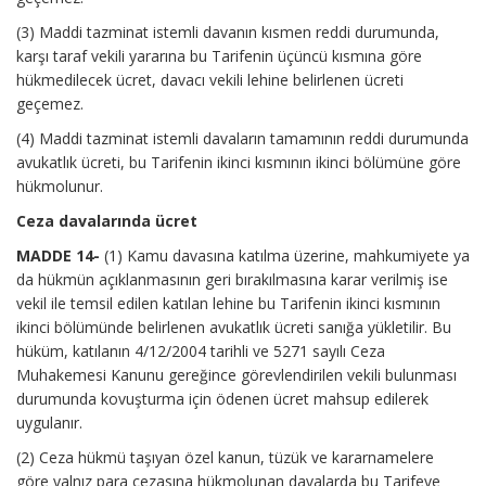
(3) Maddi tazminat istemli davanın kısmen reddi durumunda,
karşı taraf vekili yararına bu Tarifenin üçüncü kısmına göre
hükmedilecek ücret, davacı vekili lehine belirlenen ücreti
geçemez.
(4) Maddi tazminat istemli davaların tamamının reddi durumunda
avukatlık ücreti, bu Tarifenin ikinci kısmının ikinci bölümüne göre
hükmolunur.
Ceza davalarında ücret
MADDE 14-
(1) Kamu davasına katılma üzerine, mahkumiyete ya
da hükmün açıklanmasının geri bırakılmasına karar verilmiş ise
vekil ile temsil edilen katılan lehine bu Tarifenin ikinci kısmının
ikinci bölümünde belirlenen avukatlık ücreti sanığa yükletilir. Bu
hüküm, katılanın 4/12/2004 tarihli ve 5271 sayılı Ceza
Muhakemesi Kanunu gereğince görevlendirilen vekili bulunması
durumunda kovuşturma için ödenen ücret mahsup edilerek
uygulanır.
(2) Ceza hükmü taşıyan özel kanun, tüzük ve kararnamelere
göre yalnız para cezasına hükmolunan davalarda bu Tarifeye