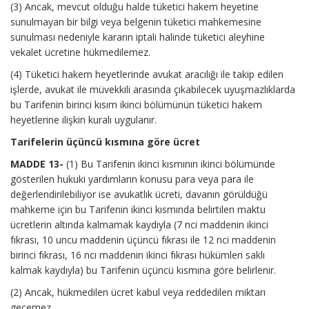
(3) Ancak, mevcut olduğu halde tüketici hakem heyetine
sunulmayan bir bilgi veya belgenin tüketici mahkemesine
sunulması nedeniyle kararın iptali halinde tüketici aleyhine
vekalet ücretine hükmedilemez.
(4) Tüketici hakem heyetlerinde avukat aracılığı ile takip edilen
işlerde, avukat ile müvekkili arasında çıkabilecek uyuşmazlıklarda
bu Tarifenin birinci kısım ikinci bölümünün tüketici hakem
heyetlerine ilişkin kuralı uygulanır.
Tarifelerin üçüncü kısmına göre ücret
MADDE 13-
(1) Bu Tarifenin ikinci kısmının ikinci bölümünde
gösterilen hukuki yardımların konusu para veya para ile
değerlendirilebiliyor ise avukatlık ücreti, davanın görüldüğü
mahkeme için bu Tarifenin ikinci kısmında belirtilen maktu
ücretlerin altında kalmamak kaydıyla (7 nci maddenin ikinci
fıkrası, 10 uncu maddenin üçüncü fıkrası ile 12 nci maddenin
birinci fıkrası, 16 ncı maddenin ikinci fıkrası hükümleri saklı
kalmak kaydıyla) bu Tarifenin üçüncü kısmına göre belirlenir.
(2) Ancak, hükmedilen ücret kabul veya reddedilen miktarı
geçemez.