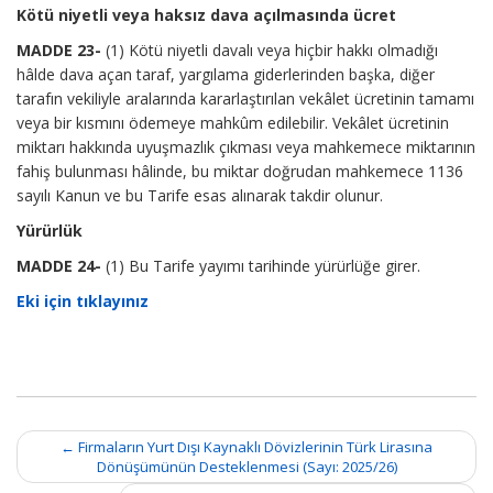
Kötü niyetli veya haksız dava açılmasında ücret
MADDE 23-
(1) Kötü niyetli davalı veya hiçbir hakkı olmadığı
hâlde dava açan taraf, yargılama giderlerinden başka, diğer
tarafın vekiliyle aralarında kararlaştırılan vekâlet ücretinin tamamı
veya bir kısmını ödemeye mahkûm edilebilir. Vekâlet ücretinin
miktarı hakkında uyuşmazlık çıkması veya mahkemece miktarının
fahiş bulunması hâlinde, bu miktar doğrudan mahkemece 1136
sayılı Kanun ve bu Tarife esas alınarak takdir olunur.
Yürürlük
MADDE 24-
(1) Bu Tarife yayımı tarihinde yürürlüğe girer.
Eki için tıklayınız
Post
←
Firmaların Yurt Dışı Kaynaklı Dövizlerinin Türk Lirasına
navigation
Dönüşümünün Desteklenmesi (Sayı: 2025/26)