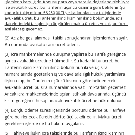
işlemlerin karşılığıdır. Konusu para veya para ile değerlendirilebiliyor
ise avukatlık ücreti, bu Tarifenin üçüncü kısmına göre belirlenir. Şu
kadar ki takip miktarı 56.250,00 TL’ye kadar olan icra takiplerinde
avukatlık ücreti, bu Tarifenin ikinci kısmının ikinci bölümünde, icra
dairelerindeki takipler için öngörülen maktu ücrettir. Ancak, bu ücret
asıl alacağı geçemez.
(2) Aciz belgesi alınması, takibi sonuçlandıran işlemlerden sayılır.
Bu durumda avukata tam ücret ödenir.
(3) İcra mahkemelerinde duruşma yapılırsa bu Tarife gereğince
ayrıca avukatlık ücretine hükmedilir. Şu kadar ki bu ücret, bu
Tarifenin ikinci kısmının ikinci bölümünün iki ve üç sıra
numaralarında gösterilen iş ve davalarla ilgili hukuki yardımlara
ilişkin olup, bu Tarifenin üçüncü kısmına göre belirlenecek
avukatlık ücreti bu sıra numaralarında yazılı miktarları geçemez.
Ancak icra mahkemelerinde açılan istihkak davalarında, üçüncü
kısım gereğince hesaplanacak avukatlık ücretine hükmolunur.
(4) Borçlu ödeme süresi içerisinde borcunu öderse bu Tarifeye
göre belirlenecek ücretin dörtte üçü takdir edilir. Maktu ücreti
gerektiren işlerde de bu hüküm uygulanır.
(5) Tahliyeye ilişkin icra takiplerinde bu Tarifenin ikinci kısmının