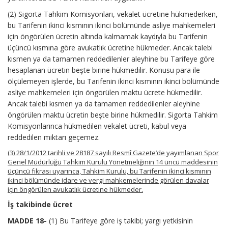
(2) Sigorta Tahkim Komisyonları, vekalet ücretine hükmederken,
bu Tarifenin ikinci kısmının ikinci bölümünde asliye mahkemeleri
için öngörülen ücretin altında kalmamak kaydıyla bu Tarifenin
üçüncü kısmına göre avukatlık ücretine hükmeder. Ancak talebi
kısmen ya da tamamen reddedilenler aleyhine bu Tarifeye göre
hesaplanan ücretin beşte birine hükmedilir. Konusu para ile
ölçülemeyen işlerde, bu Tarifenin ikinci kısmının ikinci bölümünde
asliye mahkemeleri için öngörülen maktu ücrete hükmedilir.
Ancak talebi kısmen ya da tamamen reddedilenler aleyhine
öngörülen maktu ücretin beşte birine hükmedilir. Sigorta Tahkim
Komisyonlarınca hükmedilen vekalet ücreti, kabul veya
reddedilen miktarı geçemez.
(3) 28/1/2012 tarihli ve 28187 sayılı Resmî Gazete’de yayımlanan Spor
Genel Müdürlüğü Tahkim Kurulu Yönetmeliğinin 14 üncü maddesinin
üçüncü fıkrası uyarınca, Tahkim Kurulu, bu Tarifenin ikinci kısmının
ikinci bölümünde idare ve vergi mahkemelerinde görülen davalar
için öngörülen avukatlık ücretine hükmeder.
İş takibinde ücret
MADDE 18-
(1) Bu Tarifeye göre iş takibi; yargı yetkisinin