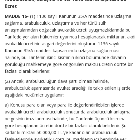
ücret
MADDE 16-
(1) 1136 sayılı Kanunun 35/A maddesinde uzlaşma
sağlama, arabuluculuk, uzlaştırma ve her türlü sulh
anlaşmalarından doğacak avukatlık ücreti uyuşmazlıklarında bu
Tarifede yer alan hükümler uyarınca hesaplanacak miktarlar, akdi
avukatlık ücretinin asgari değerlerini oluşturur. 1136 sayılı
Kanunun 35/A maddesi kapsamında uzlaşma sağlanması
halinde, bu Tarifenin ikinci kısmının ikinci bölümünde davanın
görüldüğü mahkemeye göre öngörülen maktu ücretin dörtte bir
fazlası olarak belirlenir.
(2) Ancak, arabuluculuğun dava şartı olması halinde,
arabuluculuk aşamasında avukat aracılığı ile takip edilen işlerde
aşağıdaki hükümler uygulanır:
a) Konusu para olan veya para ile değerlendirilebilen işlerde
avukatlık ücreti; arabuluculuk sonucunda arabuluculuk anlaşma
belgesinin imzalanması halinde, bu Tarifenin üçüncü kısmına
göre hesaplanan ücretin dörtte bir fazlası olarak belirlenir. Şu
kadar ki miktarı 50.000,00 TL’ye kadar olan arabuluculuk
faaliyetlerinde avukatlık ücreti, bu maddenin (c) bendinde yer