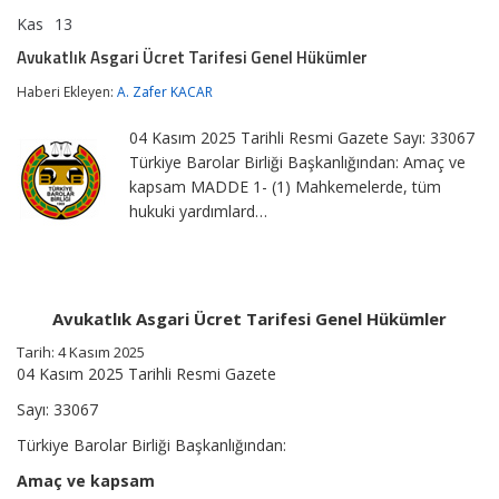
Kas
13
Avukatlık
yorumlar kapalı
Asgari
Avukatlık Asgari Ücret Tarifesi Genel Hükümler
Ücret
Tarifesi
Haberi Ekleyen:
A. Zafer KACAR
Genel
Hükümler
04 Kasım 2025 Tarihli Resmi Gazete Sayı: 33067
için
Türkiye Barolar Birliği Başkanlığından: Amaç ve
kapsam MADDE 1- (1) Mahkemelerde, tüm
hukuki yardımlard…
Avukatlık Asgari Ücret Tarifesi Genel Hükümler
Tarih: 4 Kasım 2025
04 Kasım 2025 Tarihli Resmi Gazete
Sayı: 33067
Türkiye Barolar Birliği Başkanlığından:
Amaç ve kapsam