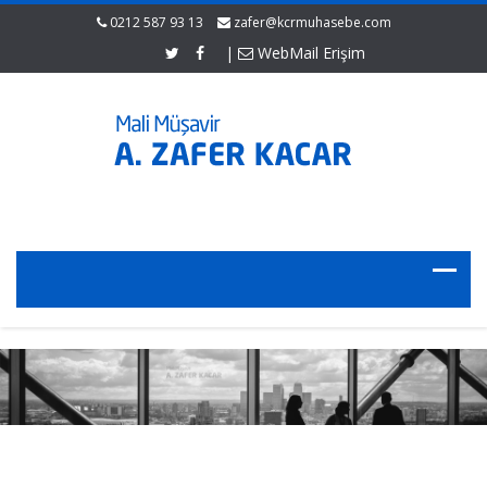
0212 587 93 13
zafer@kcrmuhasebe.com
|
WebMail Erişim