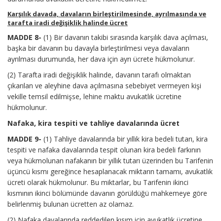
Karşılık davada, davaların birleştirilmesinde, ayrılmasında ve
tarafta iradi değişiklik halinde ücret
MADDE 8-
(1) Bir davanın takibi sırasında karşılık dava açılması,
başka bir davanın bu davayla birleştirilmesi veya davaların
ayrılması durumunda, her dava için ayrı ücrete hükmolunur.
(2) Tarafta iradi değişiklik halinde, davanın tarafı olmaktan
çıkarılan ve aleyhine dava açılmasına sebebiyet vermeyen kişi
vekille temsil edilmişse, lehine maktu avukatlık ücretine
hükmolunur.
Nafaka, kira tespiti ve tahliye davalarında ücret
MADDE 9-
(1) Tahliye davalarında bir yıllık kira bedeli tutarı, kira
tespiti ve nafaka davalarında tespit olunan kira bedeli farkının
veya hükmolunan nafakanın bir yıllık tutarı üzerinden bu Tarifenin
üçüncü kısmı gereğince hesaplanacak miktarın tamamı, avukatlık
ücreti olarak hükmolunur. Bu miktarlar, bu Tarifenin ikinci
kısmının ikinci bölümünde davanın görüldüğü mahkemeye göre
belirlenmiş bulunan ücretten az olamaz.
(2) Nafaka davalarında reddedilen kısım için avukatlık ücretine