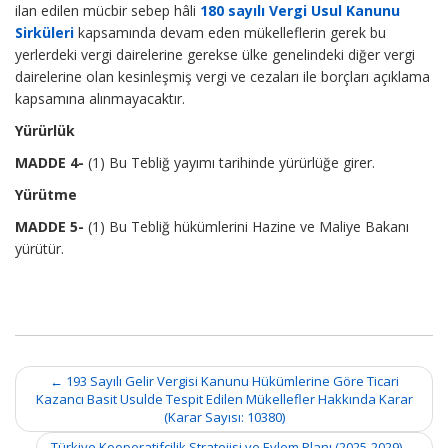
ilan edilen mücbir sebep hâli
180 sayılı Vergi Usul Kanunu
Sirküleri
kapsamında devam eden mükelleflerin gerek bu
yerlerdeki vergi dairelerine gerekse ülke genelindeki diğer vergi
dairelerine olan kesinleşmiş vergi ve cezaları ile borçları açıklama
kapsamına alınmayacaktır.
Yürürlük
MADDE 4-
(1) Bu Tebliğ yayımı tarihinde yürürlüğe girer.
Yürütme
MADDE 5-
(1) Bu Tebliğ hükümlerini Hazine ve Maliye Bakanı
yürütür.
Post
←
193 Sayılı Gelir Vergisi Kanunu Hükümlerine Göre Ticari
navigation
Kazancı Basit Usulde Tespit Edilen Mükellefler Hakkında Karar
(Karar Sayısı: 10380)
Türkiye Kooperatifçilik Stratejisi ve Eylem Planı (2025-2029)
→