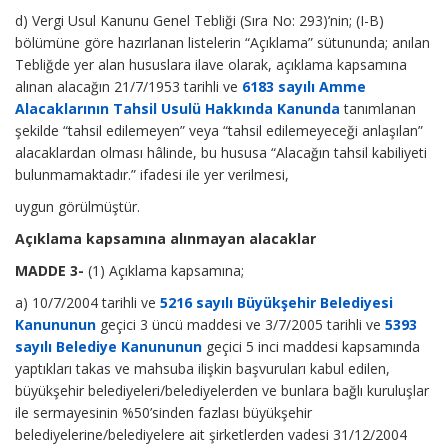
d) Vergi Usul Kanunu Genel Tebliği (Sıra No: 293)’nin; (I-B)
bölümüne göre hazırlanan listelerin “Açıklama” sütununda; anılan
Tebliğde yer alan hususlara ilave olarak, açıklama kapsamına
alınan alacağın 21/7/1953 tarihli ve
6183 sayılı Amme
Alacaklarının Tahsil Usulü Hakkında Kanunda
tanımlanan
şekilde “tahsil edilemeyen” veya “tahsil edilemeyeceği anlaşılan”
alacaklardan olması hâlinde, bu hususa “Alacağın tahsil kabiliyeti
bulunmamaktadır.” ifadesi ile yer verilmesi,
uygun görülmüştür.
Açıklama kapsamına alınmayan alacaklar
MADDE 3-
(1) Açıklama kapsamına;
a) 10/7/2004 tarihli ve
5216 sayılı Büyükşehir Belediyesi
Kanununun
geçici 3 üncü maddesi ve 3/7/2005 tarihli ve
5393
sayılı Belediye Kanununun
geçici 5 inci maddesi kapsamında
yaptıkları takas ve mahsuba ilişkin başvuruları kabul edilen,
büyükşehir belediyeleri/belediyelerden ve bunlara bağlı kuruluşlar
ile sermayesinin %50’sinden fazlası büyükşehir
belediyelerine/belediyelere ait şirketlerden vadesi 31/12/2004