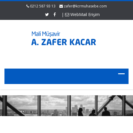
0212 587 93 13
zafer@kcrmuhasebe.com
|
WebMail Erişim