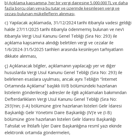
b) Açıklama kapsamına, her bir vergi dairesine 5.000.000 TL ve daha
fazla borcu olan veya bu tutar ve üzerinde kesinleşen vergi ve
cezası bulunan mükelleflerin alınması,
c) Yapılacak açıklamada, 31/12/2024 tarihi itibarıyla vadesi geldiği
halde 27/11/2025 tarihi itibarıyla ödenmemiş bulunan ve nev’i
itibarıyla Vergi Usul Kanunu Genel Tebliği (Sıra No: 293) ile
açıklama kapsamına alındığı belirtilen vergi ve cezalar ile
1/6/2024-31/5/2025 tarihleri arasında kesinleşen tarhiyatların
dikkate alınması,
ç) Açıklanacak bilgiler, açıklamanın yapılacağı yer ve diğer
hususlarda Vergi Usul Kanunu Genel Tebliği (Sıra No: 293) ile
belirlenen esaslara uyulması, ancak aynı Tebliğin “İnternet
Ortamında Açıklama” başlıklı III/B bölümündeki hazırlanan
listelerin gönderileceği adresler ile ilgili açıklamaları bakımından
Defterdarlıkların Vergi Usul Kanunu Genel Tebliği (Sıra No:
293)’nin; (I-A) bölümüne göre hazırlanan listeleri Gelir İdaresi
Başkanlığı Gelir Yönetimi Daire Başkanlığı (IV)’e ve (I-B)
bölümüne göre hazırlanan listeleri Gelir İdaresi Başkanlığı
Tahsilat ve İhtilaflı İşler Daire Başkanlığına resmî yazı ekinde
elektronik ortamda göndermeleri,