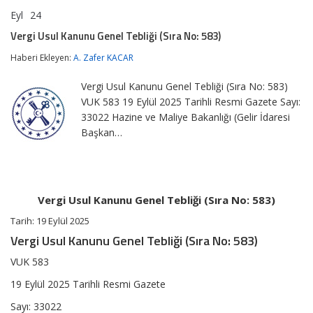
Eyl
24
Vergi
yorumlar kapalı
Usul
Vergi Usul Kanunu Genel Tebliği (Sıra No: 583)
Kanunu
Genel
Haberi Ekleyen:
A. Zafer KACAR
Tebliği
(Sıra
Vergi Usul Kanunu Genel Tebliği (Sıra No: 583)
No:
583)
VUK 583 19 Eylül 2025 Tarihli Resmi Gazete Sayı:
için
33022 Hazine ve Maliye Bakanlığı (Gelir İdaresi
Başkan…
Vergi Usul Kanunu Genel Tebliği (Sıra No: 583)
Tarih: 19 Eylül 2025
Vergi Usul Kanunu Genel Tebliği (Sıra No: 583)
VUK 583
19 Eylül 2025 Tarihli Resmi Gazete
Sayı: 33022