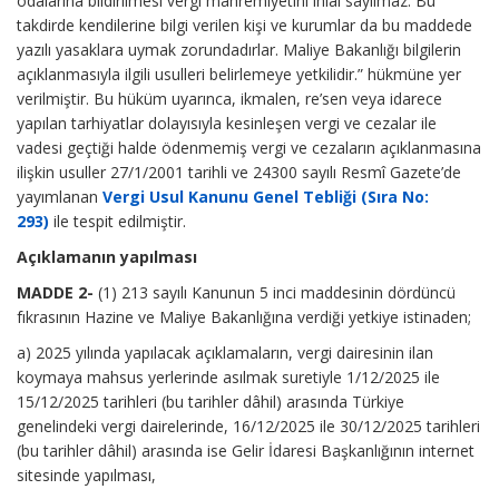
odalarına bildirilmesi vergi mahremiyetini ihlal sayılmaz. Bu
takdirde kendilerine bilgi verilen kişi ve kurumlar da bu maddede
yazılı yasaklara uymak zorundadırlar. Maliye Bakanlığı bilgilerin
açıklanmasıyla ilgili usulleri belirlemeye yetkilidir.” hükmüne yer
verilmiştir. Bu hüküm uyarınca, ikmalen, re’sen veya idarece
yapılan tarhiyatlar dolayısıyla kesinleşen vergi ve cezalar ile
vadesi geçtiği halde ödenmemiş vergi ve cezaların açıklanmasına
ilişkin usuller 27/1/2001 tarihli ve 24300 sayılı Resmî Gazete’de
yayımlanan
Vergi Usul Kanunu Genel Tebliği (Sıra No:
293)
ile tespit edilmiştir.
Açıklamanın yapılması
MADDE 2-
(1) 213 sayılı Kanunun 5 inci maddesinin dördüncü
fıkrasının Hazine ve Maliye Bakanlığına verdiği yetkiye istinaden;
a) 2025 yılında yapılacak açıklamaların, vergi dairesinin ilan
koymaya mahsus yerlerinde asılmak suretiyle 1/12/2025 ile
15/12/2025 tarihleri (bu tarihler dâhil) arasında Türkiye
genelindeki vergi dairelerinde, 16/12/2025 ile 30/12/2025 tarihleri
(bu tarihler dâhil) arasında ise Gelir İdaresi Başkanlığının internet
sitesinde yapılması,