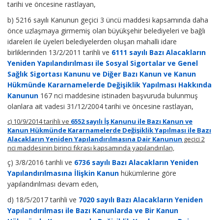
tarihi ve öncesine rastlayan,
b) 5216 sayılı Kanunun geçici 3 üncü maddesi kapsamında daha
önce uzlaşmaya girmemiş olan büyükşehir belediyeleri ve bağlı
idareleri ile üyeleri belediyelerden oluşan mahalli idare
birliklerinden 13/2/2011 tarihli ve
6111 sayılı Bazı Alacakların
Yeniden Yapılandırılması ile Sosyal Sigortalar ve Genel
Sağlık Sigortası Kanunu ve Diğer Bazı Kanun ve Kanun
Hükmünde Kararnamelerde Değişiklik Yapılması Hakkında
Kanunun
167 nci maddesine istinaden başvuruda bulunmuş
olanlara ait vadesi 31/12/2004 tarihi ve öncesine rastlayan,
c) 10/9/2014 tarihli ve
6552 sayılı İş Kanunu ile Bazı Kanun ve
Kanun Hükmünde Kararnamelerde Değişiklik Yapılması ile Bazı
Alacakların Yeniden Yapılandırılmasına Dair Kanunun
geçici 2
nci maddesinin birinci fıkrası kapsamında yapılandırılan,
ç) 3/8/2016 tarihli ve
6736 sayılı Bazı Alacakların Yeniden
Yapılandırılmasına İlişkin Kanun
hükümlerine göre
yapılandırılması devam eden,
d) 18/5/2017 tarihli ve
7020 sayılı Bazı Alacakların Yeniden
Yapılandırılması ile Bazı Kanunlarda ve Bir Kanun