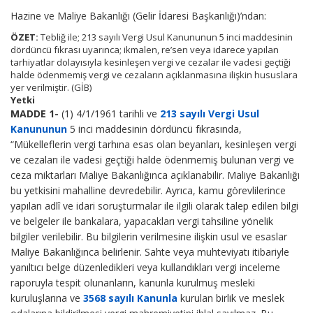
Hazine ve Maliye Bakanlığı (Gelir İdaresi Başkanlığı)’ndan:
ÖZET:
Tebliğ ile; 213 sayılı Vergi Usul Kanununun 5 inci maddesinin
dördüncü fıkrası uyarınca; ikmalen, re’sen veya idarece yapılan
tarhiyatlar dolayısıyla kesinleşen vergi ve cezalar ile vadesi geçtiği
halde ödenmemiş vergi ve cezaların açıklanmasına ilişkin hususlara
yer verilmiştir. (GİB)
Yetki
MADDE 1-
(1) 4/1/1961 tarihli ve
213 sayılı Vergi Usul
Kanununun
5 inci maddesinin dördüncü fıkrasında,
“Mükelleflerin vergi tarhına esas olan beyanları, kesinleşen vergi
ve cezaları ile vadesi geçtiği halde ödenmemiş bulunan vergi ve
ceza miktarları Maliye Bakanlığınca açıklanabilir. Maliye Bakanlığı
bu yetkisini mahalline devredebilir. Ayrıca, kamu görevlilerince
yapılan adlî ve idari soruşturmalar ile ilgili olarak talep edilen bilgi
ve belgeler ile bankalara, yapacakları vergi tahsiline yönelik
bilgiler verilebilir. Bu bilgilerin verilmesine ilişkin usul ve esaslar
Maliye Bakanlığınca belirlenir. Sahte veya muhteviyatı itibariyle
yanıltıcı belge düzenledikleri veya kullandıkları vergi inceleme
raporuyla tespit olunanların, kanunla kurulmuş mesleki
kuruluşlarına ve
3568 sayılı Kanunla
kurulan birlik ve meslek