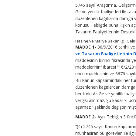
5746 sayılı Araştırma, Gelişti
Ge ve yenilik faaliyetleri ile t
düzenlenen kağıtlarda damga verg
konusu Tebliğde buna ilişkin aç
Tasarım Faaliyetlerinin Destek
Hazine ve Maliye Bakanlığı (Gelir
MADDE 1-
30/9/2016 tarihli v
ve Tasarım Faaliyetlerinin 
maddesinin birinci fıkrasında y
maddelerinin” ibaresi “16/2/2016
üncü maddesinin ve 6676 sayılı 
Bu Kanun kapsamındaki her türlü 
düzenlenen kağıtlardan damga v
her türlü Ar-Ge ve yenilik faali
vergisi alınmaz. Şu kadar ki ücr
aşamaz.” şeklinde değiştirilmişti
MADDE 2-
Aynı Tebliğin 3 üncü
“(4) 5746 sayılı Kanun kapsamın
münhasıran bu görevleri ile ilgi