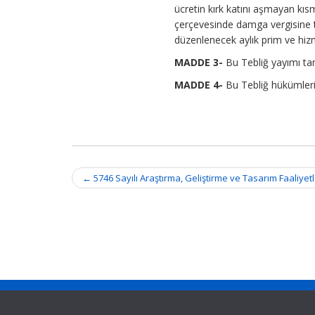
ücretin kırk katını aşmayan kı
çerçevesinde damga vergisine ta
düzenlenecek aylık prim ve hiz
MADDE 3-
Bu Tebliğ yayımı tar
MADDE 4-
Bu Tebliğ hükümleri
Post
←
5746 Sayılı Araştırma, Geliştirme ve Tasarım Faaliye
navigation