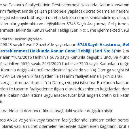
rme ve Tasarım Faaliyetlerinin Desteklenmesi Hakkında Kanun kapsamı
asarım faaliyetlerinde çalışan personele yapılacak ücret ödemeleri nedeni
isi istisnası brüt asgari ücretin kırk katı olarak sınırlandırılmış olup, 
ıklamalar yapılmakta ve değişiklikler 5746 Sayılı Araştırma, Geliştirme 
lenmesi Hakkında Kanun Genel Tebliği (Seri No: 5)’ne işlenmektedir. (G
 İdaresi Başkanlığı)’ndan:
e 29843 sayılı Resmî Gazete’de yayımlanan
5746 Sayılı Araştırma, Ge
Desteklenmesi Hakkında Kanun Genel Tebliği (Seri No: 5)
’nin 2 n
er alan “16/2/2016 tarihli ve 6676 sayılı Kanunla değişik 3 üncü ve 4 ün
 tarihli ve 6676 sayılı, 20/7/2025 tarihli ve 7555 sayılı Kanunlarla deği
Kanunla değişik 4 üncü maddesinin” şeklinde ve “(4) Damga vergisi ist
Ar-Ge ve yenilik faaliyetleri ile tasarım faaliyetlerine ilişkin olarak
ergisi alınmaz.” ibaresi “(4) Damga vergisi istisnası: Bu Kanun kapsa
yetleri ile tasarım faaliyetlerine ilişkin olarak düzenlenen kağıtlardan d
etler bakımından istisna uygulanacak tutar brüt asgari ücretin kırk katın
r.
 maddesinin dördüncü fıkrası aşağıdaki şekilde değiştirilmiştir.
da Ar-Ge ve yenilik veya tasarım faaliyetlerinde istihdam edilen perso
li olarak yapılan ücret ödemeleri nedeniyle düzenlenen kağıtların, brüt 