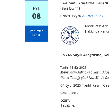
5746 Sayılı Araştırma, Gelişt
EYL
(Seri No: 11)
08
Haberi Ekleyen:
A. Zafer KACAR
Mevzuatın Adı: 
5746
yorumlar
Hakkında Kanun 
Sayılı
kapalı
Araştırma,
Geliştirme
ve
Tasarım
5746 Sayılı Araştırma, G
Faaliyetlerinin
Desteklenmesi
Hakkında
Tarih: 4 Eylül 2025
Kanun
Mevzuatın Adı:
5746 Sayılı Ara
Genel
Tebliği
Genel Tebliği (Seri No: 5)’nde De
(Seri
No:
04 Eylül 2025 Tarihli Resmi Ga
11)
için
Sayı: 33007
ÖZET:
Tebliğ ile;