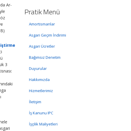
nda Ar-
Pratik Menü
yle
söz
ve
Amortismanlar
İB)
Asgari Geçim İndirimi
liştirme
Asgari Ücretler
ci
Bağımsız Denetim
cü
şik 3
Duyurular
isnası:
Hakkımızda
mındaki
amga
Hizmetlerimiz
ı
İletişim
İş Kanunu IPC
nele
İşçilik Maliyetleri
asgari