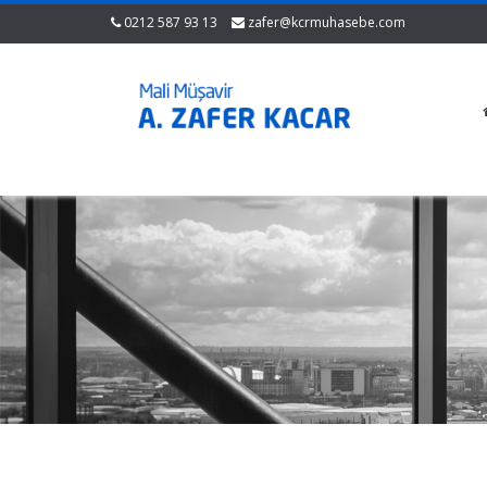
0212 587 93 13
zafer@kcrmuhasebe.com