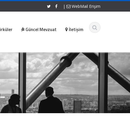
|
WebMail Erişim
irküler
Güncel Mevzuat
İletişim