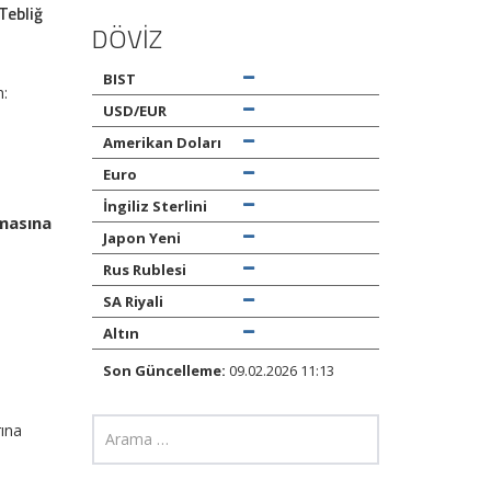
Tebliğ
DÖVİZ
BIST
n:
USD/EUR
Amerikan Doları
Euro
İngiliz Sterlini
lmasına
Japon Yeni
Rus Rublesi
SA Riyali
Altın
Son Güncelleme:
09.02.2026 11:13
ına