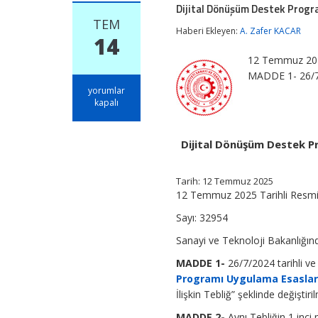
Dijital Dönüşüm Destek Progra
TEM
Haberi Ekleyen:
A. Zafer KACAR
14
12 Temmuz 2025
MADDE 1- 26/7/
Dijital
yorumlar
Dönüşüm
kapalı
Destek
Programı
Uygulama
Dijital Dönüşüm Destek Pr
Esaslarına
İlişkin
Tebliğde
Tarih: 12 Temmuz 2025
Değişiklik
12 Temmuz 2025 Tarihli Resm
Yapılmasına
Dair
Sayı: 32954
Tebliğ
için
Sanayi ve Teknoloji Bakanlığın
MADDE 1-
26/7/2024 tarihli v
Programı Uygulama Esasların
İlişkin Tebliğ” şeklinde değiştiril
MADDE 2-
Aynı Tebliğin 1 inci 