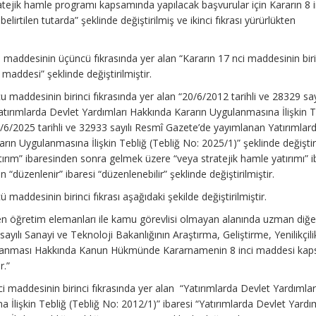
tratejik hamle programı kapsamında yapılacak başvurular için Kararın 8 i
elirtilen tutarda” şeklinde değiştirilmiş ve ikinci fıkrası yürürlükten
u maddesinin üçüncü fıkrasında yer alan “Kararın 17 nci maddesinin biri
 maddesi” şeklinde değiştirilmiştir.
u maddesinin birinci fıkrasında yer alan “20/6/2012 tarihli ve 28329 say
ırımlarda Devlet Yardımları Hakkında Kararın Uygulanmasına İlişkin T
1/6/2025 tarihli ve 32933 sayılı Resmî Gazete’de yayımlanan Yatırımlar
rın Uygulanmasına İlişkin Tebliğ (Tebliğ No: 2025/1)” şeklinde değiştir
atırım” ibaresinden sonra gelmek üzere “veya stratejik hamle yatırımı” i
 “düzenlenir” ibaresi “düzenlenebilir” şeklinde değiştirilmiştir.
 maddesinin birinci fıkrası aşağıdaki şekilde değiştirilmiştir.
rilen öğretim elemanları ile kamu görevlisi olmayan alanında uzman diğe
 sayılı Sanayi ve Teknoloji Bakanlığının Araştırma, Geliştirme, Yenilikçili
Karşılanması Hakkında Kanun Hükmünde Kararnamenin 8 inci maddesi ka
r.”
ci maddesinin birinci fıkrasında yer alan “Yatırımlarda Devlet Yardımlar
İlişkin Tebliğ (Tebliğ No: 2012/1)” ibaresi “Yatırımlarda Devlet Yardım