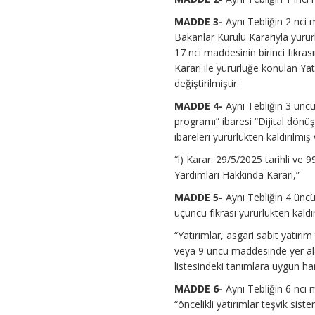
MADDE 3-
Aynı Tebliğin 2 nci 
Bakanlar Kurulu Kararıyla yürü
17 nci maddesinin birinci fıkras
Kararı ile yürürlüğe konulan Ya
değiştirilmiştir.
MADDE 4-
Aynı Tebliğin 3 üncü
programı” ibaresi “Dijital dönüş
ibareleri yürürlükten kaldırılmış 
“l) Karar: 29/5/2025 tarihli ve
Yardımları Hakkında Kararı,”
MADDE 5-
Aynı Tebliğin 4 üncü
üçüncü fıkrası yürürlükten kaldır
“Yatırımlar, asgari sabit yatır
veya 9 uncu maddesinde yer ala
listesindeki tanımlara uygun har
MADDE 6-
Aynı Tebliğin 6 ncı 
“öncelikli yatırımlar teşvik sis