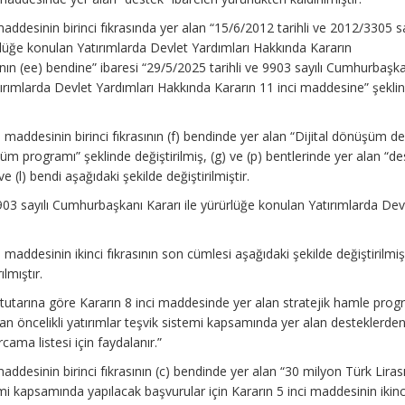
maddesinin birinci fıkrasında yer alan “15/6/2012 tarihli ve 2012/3305 sa
rlüğe konulan Yatırımlarda Devlet Yardımları Hakkında Kararın
ının (ee) bendine” ibaresi “29/5/2025 tarihli ve 9903 sayılı Cumhurbaşk
tırımlarda Devlet Yardımları Hakkında Kararın 11 inci maddesine” şekli
 maddesinin birinci fıkrasının (f) bendinde yer alan “Dijital dönüşüm d
üm programı” şeklinde değiştirilmiş, (g) ve (p) bentlerinde yer alan “de
ve (l) bendi aşağıdaki şekilde değiştirilmiştir.
 9903 sayılı Cumhurbaşkanı Kararı ile yürürlüğe konulan Yatırımlarda Dev
 maddesinin ikinci fıkrasının son cümlesi aşağıdaki şekilde değiştirilmi
ılmıştır.
ım tutarına göre Kararın 8 inci maddesinde yer alan stratejik hamle prog
n öncelikli yatırımlar teşvik sistemi kapsamında yer alan desteklerde
cama listesi için faydalanır.”
maddesinin birinci fıkrasının (c) bendinde yer alan “30 milyon Türk Lirası
temi kapsamında yapılacak başvurular için Kararın 5 inci maddesinin ikinc