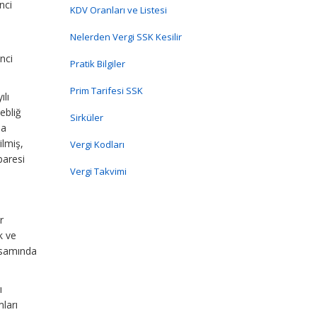
nci
KDV Oranları ve Listesi
Nelerden Vergi SSK Kesilir
nci
Pratik Bilgiler
Prim Tarifesi SSK
ılı
ebliğ
Sirküler
da
ilmiş,
Vergi Kodları
baresi
Vergi Takvimi
r
k ve
psamında
ı
ları