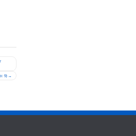
r
o: 9)
→