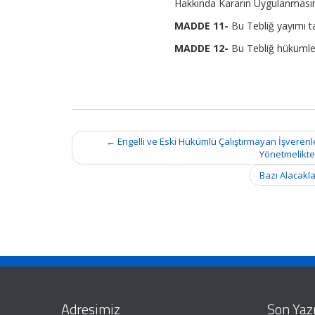
Hakkında Kararın Uygulanmasına İ
MADDE 11-
Bu Tebliğ yayımı ta
MADDE 12-
Bu Tebliğ hükümler
Post
←
Engelli ve Eski Hükümlü Çalıştırmayan İşverenl
navigation
Yönetmelikte
Bazı Alacakla
Adresimiz
Son Yazı