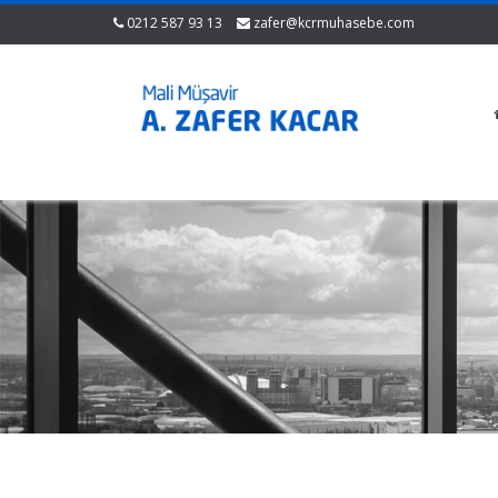
0212 587 93 13
zafer@kcrmuhasebe.com