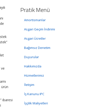
yılı
Pratik Menü
anı
Amortismanlar
nde
Asgari Geçim İndirimi
estek
Asgari Ücretler
stek”
Bağımsız Denetim
let
Duyurular
Hakkımızda
ş ve
Hizmetlerimiz
ramı
İletişim
n ürün
İş Kanunu IPC
” ibaresi
İşçilik Maliyetleri
i