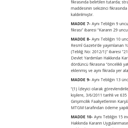
fıkrasında belirtilen tutarda; s
maddesinin sekizinci fıkrasında b
kaldırılmıştır.
MADDE 7-
Aynı Tebliğin 9 unc
fıkrası” ibaresi “Kararın 29 uncu
MADDE 8-
Aynı Tebliğin 10 unc
Resmî Gazete’de yayımlanan Yat
(Tebliğ No: 2012/1)” ibaresi “2
Devlet Yardımları Hakkında Kara
dördüncü fıkrasına “öncelikli y
eklenmiş ve aynı fıkrada yer alan
MADDE 9-
Aynı Tebliğin 13 üncü
“(1) İzleyici olarak görevlendi
kişilere, 3/6/2011 tarihli ve 635
Girişimcilik Faaliyetlerinin 
MTGM tarafından ödeme yapılı
MADDE 10-
Aynı Tebliğin 15 in
Hakkında Kararın Uygulanmasına 