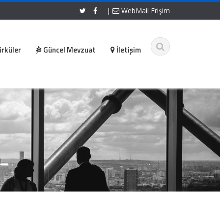
|
WebMail Erişim
irküler
Güncel Mevzuat
İletişim