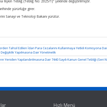
lişkin Tebliğ (Tebliğ No: 2025/1)” şeklinde değiştirilmiştir.
rihinde yürürlüğe girer.
ini Sanayi ve Teknoloji Bakanı yürütür.
erden Tahsil Edilen İdari Para Cezalarını Kullanmaya Yetkili Komisyona Dai
 Değişiklik Yapılmasına Dair Yönetmelik
rın Yeniden Yapılandırılmasına Dair 7440 Sayılı Kanun Genel Tebliği (Seri N
lar
Hızlı Menü