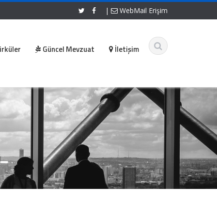
|
WebMail Erişim
irküler
Güncel Mevzuat
İletişim