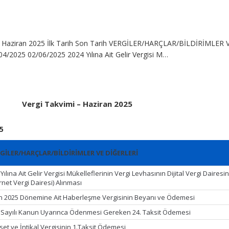
– Haziran 2025 İlk Tarih Son Tarih VERGİLER/HARÇLAR/BİLDİRİMLER 
4/2025 02/06/2025 2024 Yılına Ait Gelir Vergisi M…
Vergi Takvimi – Haziran 2025
5
GİLER/HARÇLAR/BİLDİRİMLER VE DİĞERLERİ
Yılına Ait Gelir Vergisi Mükelleflerinin Vergi Levhasının Dijital Vergi Daires
rnet Vergi Dairesi) Alınması
n 2025 Dönemine Ait Haberleşme Vergisinin Beyanı ve Ödemesi
 Sayılı Kanun Uyarınca Ödenmesi Gereken 24. Taksit Ödemesi
set ve İntikal Vergisinin 1.Taksit Ödemesi