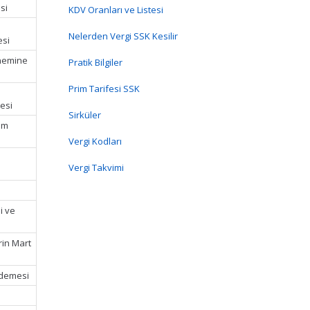
si
KDV Oranları ve Listesi
Nelerden Vergi SSK Kesilir
esi
önemine
Pratik Bilgiler
Prim Tarifesi SSK
esi
Sirküler
im
Vergi Kodları
Vergi Takvimi
i ve
rin Mart
Ödemesi