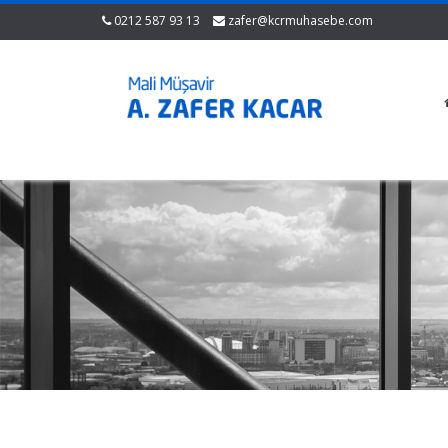
0212 587 93 13
zafer@kcrmuhasebe.com