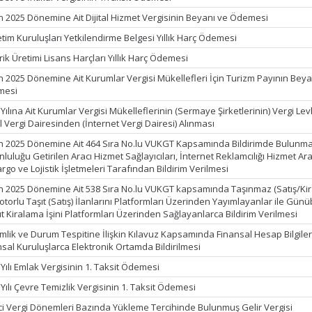
n 2025 Dönemine Ait Dijital Hizmet Vergisinin Beyanı ve Ödemesi
tim Kuruluşları Yetkilendirme Belgesi Yıllık Harç Ödemesi
rik Üretimi Lisans Harçları Yıllık Harç Ödemesi
n 2025 Dönemine Ait Kurumlar Vergisi Mükellefleri İçin Turizm Payının Beya
mesi
Yılına Ait Kurumlar Vergisi Mükelleflerinin (Sermaye Şirketlerinin) Vergi Le
al Vergi Dairesinden (İnternet Vergi Dairesi) Alınması
n 2025 Dönemine Ait 464 Sıra No.lu VUKGT Kapsamında Bildirimde Bulunm
luluğu Getirilen Aracı Hizmet Sağlayıcıları, İnternet Reklamcılığı Hizmet Ara
argo ve Lojistik İşletmeleri Tarafından Bildirim Verilmesi
n 2025 Dönemine Ait 538 Sıra No.lu VUKGT kapsamında Taşınmaz (Satış/Ki
torlu Taşıt (Satış) İlanlarını Platformları Üzerinden Yayımlayanlar ile Günüb
t Kiralama İşini Platformları Üzerinden Sağlayanlarca Bildirim Verilmesi
mlik ve Durum Tespitine İlişkin Kılavuz Kapsamında Finansal Hesap Bilgiler
nsal Kuruluşlarca Elektronik Ortamda Bildirilmesi
Yılı Emlak Vergisinin 1. Taksit Ödemesi
Yılı Çevre Temizlik Vergisinin 1. Taksit Ödemesi
ci Vergi Dönemleri Bazında Yükleme Tercihinde Bulunmuş Gelir Vergisi