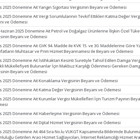
s 2025 Dönemine Ait Yangın Sigortası Vergisinin Beyanı ve Ödemesi
s 2025 Dönemine Ait Vergi Sorumlularının Tevkif Ettikleri Katma Değer Verg
nı ve Ödemesi
 Haziran 2025 Dönemine Ait Petrol ve Doğalgaz Ürünlerine İlişkin Özel Tüke
isinin Beyanı ve Ödemesi
s 2025 Dönemine Ait GVK 94. Madde ile KVK 15. ve 30. Maddelerine Göre Y
ifatların Muhtasar ve Prim Hizmet Beyannamesi ile Beyanı ve Ödemesi
s 2025 Dönemine Ait İstihkaktan Kesinti Suretiyle Tahsil Edilen Damga Vergi
kli Mükellefiyeti Bulunanlar İçin Makbuz Karşılığı Ödenmesi Gereken Dam
isinin Beyanı ve Ödemesi
s 2025 Dönemine Ait Konaklama Vergisinin Beyanı ve Ödemesi
s 2025 Dönemine Ait Katma Değer Vergisinin Beyanı ve Ödemesi
s 2025 Dönemine Ait Kurumlar Vergisi Mükellefleri İçin Turizm Payının Beya
mesi
s 2025 Dönemine Ait Haberleşme Vergisinin Beyanı ve Ödemesi
s 2025 Dönemine Ait Dijital Hizmet Vergisinin Beyanı ve Ödemesi
s 2025 Dönemine Ait 464 Sıra No.lu VUKGT Kapsamında Bildirimde Bulunm
luluğu Getirilen Aracı Hizmet Sağlayıcıları, İnternet Reklamcılığı Hizmet Ara