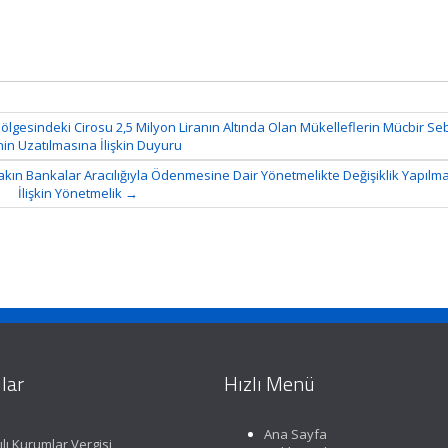
lgesindeki Cirosu 2,5 Milyon Liranın Altında Olan Mükelleflerin Mücbir S
nin Uzatılmasına İlişkin Duyuru
ihkakın Bankalar Aracılığıyla Ödenmesine Dair Yönetmelikte Değişiklik Yapılm
İlişkin Yönetmelik
→
lar
Hızlı Menü
Ana Sayfa
lı Kurumlar Vergisi