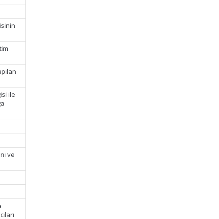
isinin
tim
apılan
si ile
ga
nı ve
a
cıları