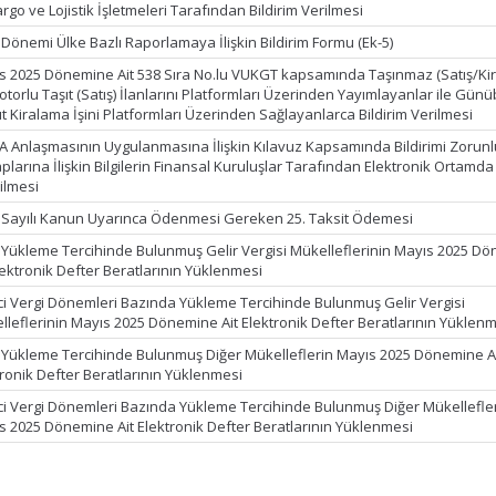
argo ve Lojistik İşletmeleri Tarafından Bildirim Verilmesi
 Dönemi Ülke Bazlı Raporlamaya İlişkin Bildirim Formu (Ek-5)
s 2025 Dönemine Ait 538 Sıra No.lu VUKGT kapsamında Taşınmaz (Satış/Ki
torlu Taşıt (Satış) İlanlarını Platformları Üzerinden Yayımlayanlar ile Günüb
t Kiralama İşini Platformları Üzerinden Sağlayanlarca Bildirim Verilmesi
A Anlaşmasının Uygulanmasına İlişkin Kılavuz Kapsamında Bildirimi Zorun
larına İlişkin Bilgilerin Finansal Kuruluşlar Tarafından Elektronik Ortamda
rilmesi
 Sayılı Kanun Uyarınca Ödenmesi Gereken 25. Taksit Ödemesi
k Yükleme Tercihinde Bulunmuş Gelir Vergisi Mükelleflerinin Mayıs 2025 D
lektronik Defter Beratlarının Yüklenmesi
ci Vergi Dönemleri Bazında Yükleme Tercihinde Bulunmuş Gelir Vergisi
lleflerinin Mayıs 2025 Dönemine Ait Elektronik Defter Beratlarının Yüklen
k Yükleme Tercihinde Bulunmuş Diğer Mükelleflerin Mayıs 2025 Dönemine A
tronik Defter Beratlarının Yüklenmesi
ci Vergi Dönemleri Bazında Yükleme Tercihinde Bulunmuş Diğer Mükellefle
s 2025 Dönemine Ait Elektronik Defter Beratlarının Yüklenmesi