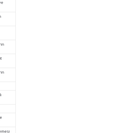
ve
m
n
rin
t
rin
i
ve
demesi