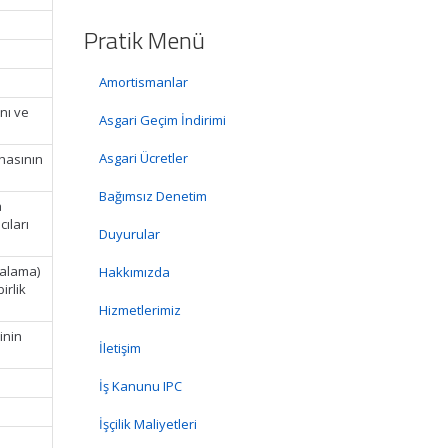
Pratik Menü
Amortismanlar
nı ve
Asgari Geçim İndirimi
Asgari Ücretler
vhasının
Bağımsız Denetim
a
cıları
Duyurular
ralama)
Hakkımızda
irlik
Hizmetlerimiz
inin
İletişim
İş Kanunu IPC
İşçilik Maliyetleri