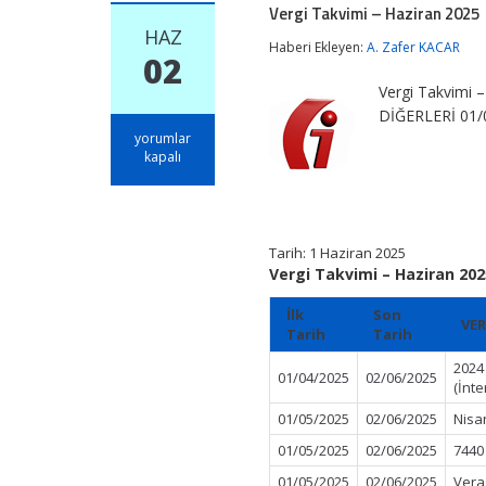
Vergi Takvimi – Haziran 2025
HAZ
Haberi Ekleyen:
A. Zafer KACAR
02
Vergi Takvimi 
DİĞERLERİ 01/0
Vergi
yorumlar
Takvimi
kapalı
–
Haziran
2025
için
Tarih: 1 Haziran 2025
Vergi Takvimi – Haziran 202
İlk
Son
VER
Tarih
Tarih
2024 
01/04/2025
02/06/2025
(İnte
01/05/2025
02/06/2025
Nisa
01/05/2025
02/06/2025
7440
01/05/2025
02/06/2025
Vera