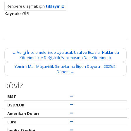
Rehbere ulaşmak için
tıklayınız
Kaynak:
GİB
Post
←
Vergi İncelemelerinde Uyulacak Usul ve Esaslar Hakkında
navigation
Yönetmelikte Değişiklik Yapılmasına Dair Yönetmelik
Yeminli Mali Müşavirlik Sınavlarına İlişkin Duyuru – 2025/2.
Dönem
→
DÖVİZ
BIST
USD/EUR
Amerikan Doları
Euro
İngiliz Sterlini