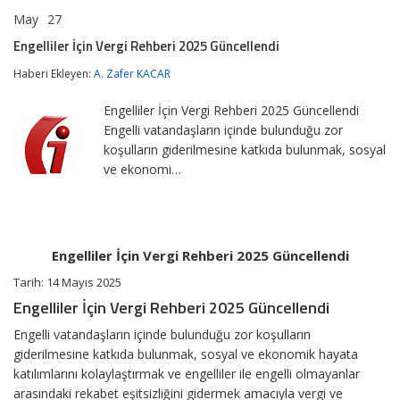
May
27
Engelliler
yorumlar kapalı
İçin
Engelliler İçin Vergi Rehberi 2025 Güncellendi
Vergi
Rehberi
Haberi Ekleyen:
A. Zafer KACAR
2025
Güncellendi
Engelliler İçin Vergi Rehberi 2025 Güncellendi
için
Engelli vatandaşların içinde bulunduğu zor
koşulların giderilmesine katkıda bulunmak, sosyal
ve ekonomi…
Engelliler İçin Vergi Rehberi 2025 Güncellendi
Tarih: 14 Mayıs 2025
Engelliler İçin Vergi Rehberi 2025 Güncellendi
Engelli vatandaşların içinde bulunduğu zor koşulların
giderilmesine katkıda bulunmak, sosyal ve ekonomik hayata
katılımlarını kolaylaştırmak ve engelliler ile engelli olmayanlar
arasındaki rekabet eşitsizliğini gidermek amacıyla vergi ve