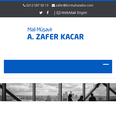
0212 587 93 13
zafer@kcrmuhasebe.com
|
WebMail Erişim