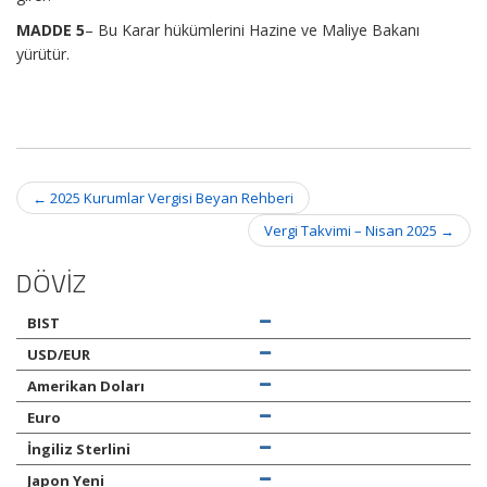
MADDE 5
– Bu Karar hükümlerini Hazine ve Maliye Bakanı
yürütür.
Post
←
2025 Kurumlar Vergisi Beyan Rehberi
navigation
Vergi Takvimi – Nisan 2025
→
DÖVİZ
BIST
USD/EUR
Amerikan Doları
Euro
İngiliz Sterlini
Japon Yeni