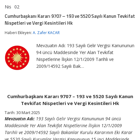
Nis
02
Cumhurbaşkanı
yorumlar kapalı
Kararı
Cumhurbaşkanı Kararı 9707 – 193 ve 5520 Sayılı Kanun Tevkifat
9707
Nispetleri ve Vergi Kesintileri Hk
–
193
Haberi Ekleyen:
A. Zafer KACAR
ve
5520
Sayılı
Mevzuatın Adı: 193 Sayılı Gelir Vergisi Kanununun
Kanun
94 üncü Maddesinde Yer Alan Tevkifat
Tevkifat
Nispetlerine İlişkin 12/1/2009 Tarihli ve
Nispetleri
ve
2009/14592 Sayılı Bak…
Vergi
Kesintileri
Hk
için
Cumhurbaşkanı Kararı 9707 – 193 ve 5520 Sayılı Kanun
Tevkifat Nispetleri ve Vergi Kesintileri Hk
Tarih: 30 Mart 2025
Mevzuatın Adı:
193 Sayılı Gelir Vergisi Kanununun 94 üncü
Maddesinde Yer Alan Tevkifat Nispetlerine İlişkin 12/1/2009
Tarihli ve 2009/14592 Sayılı Bakanlar Kurulu Kararının Eki Karar
ve 5520 Sayılı Kurumlar Vergisi Kanununun 15 inci Maddesinde