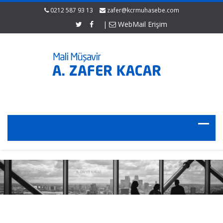
0212 587 93 13
zafer@kcrmuhasebe.com
|
WebMail Erişim