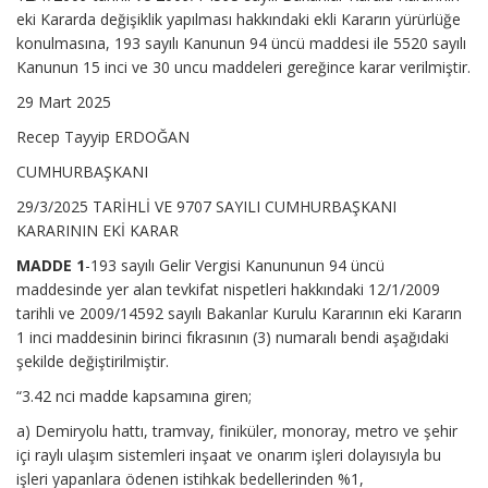
eki Kararda değişiklik yapılması hakkındaki ekli Kararın yürürlüğe
konulmasına, 193 sayılı Kanunun 94 üncü maddesi ile 5520 sayılı
Kanunun 15 inci ve 30 uncu maddeleri gereğince karar verilmiştir.
29 Mart 2025
Recep Tayyip ERDOĞAN
CUMHURBAŞKANI
29/3/2025 TARİHLİ VE 9707 SAYILI CUMHURBAŞKANI
KARARININ EKİ KARAR
MADDE 1
-193 sayılı Gelir Vergisi Kanununun 94 üncü
maddesinde yer alan tevkifat nispetleri hakkındaki 12/1/2009
tarihli ve 2009/14592 sayılı Bakanlar Kurulu Kararının eki Kararın
1 inci maddesinin birinci fıkrasının (3) numaralı bendi aşağıdaki
şekilde değiştirilmiştir.
“3.42 nci madde kapsamına giren;
a) Demiryolu hattı, tramvay, finiküler, monoray, metro ve şehir
içi raylı ulaşım sistemleri inşaat ve onarım işleri dolayısıyla bu
işleri yapanlara ödenen istihkak bedellerinden %1,