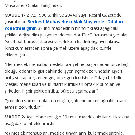
Müşavirler Odaları Birliğinden:
MADDE 1-
21/2/1990 tarihli ve 20440 sayılı Resmî Gazete’de
yayımlanan
Serbest Muhasebeci Mali Müşavirler Odaları
Yönetmeliğinin
38 inci maddesinin birinci fıkrası aşağıdaki
şekilde değiştirilmiş, aynı maddenin dördüncü fıkrasında yer alan
“ve irtibat bürosu” ibaresi yürürlükten kaldırılmış, aynı fıkraya
ikinci cümlesinden sonra gelmek üzere aşağıdaki cümle
eklenmiştir.
“Her meslek mensubu mesleki faaliyetine başlamadan önce bağlı
olduğu odanın bilgisi dahilinde işyeri açmak zorundadır. İşyeri
açılış ve kapanışları en geç otuz gün içerisinde Odaya bildirilir.
Meslek mensupları ve bunların kurdukları ortaklık büroları ve
şirketler, hiçbir şekilde irtibat bürosu açamazlar.”
“Şubeden sorumlu olacak ortağın, şubenin bulunduğu ilde ikamet
etmesi zorunludur.”
MADDE 2-
Aynı Yönetmeliğin 39 uncu maddesinin ikinci fıkrasına
aşağıdaki bent eklenmiştir.
“d) Meslek mensupları, mesleki unvanlarını kullanmak şartıyla,