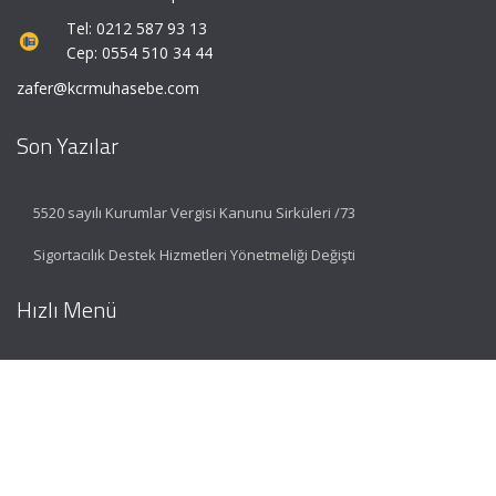
Tel: 0212 587 93 13
Cep: 0554 510 34 44
zafer@kcrmuhasebe.com
Son Yazılar
5520 sayılı Kurumlar Vergisi Kanunu Sirküleri /73
Sigortacılık Destek Hizmetleri Yönetmeliği Değişti
Hızlı Menü
Ana Sayfa
Hakkımızda
Hizmetlerimiz
Güncel Mevzuat
İletişim