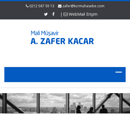
0212 587 93 13
zafer@kcrmuhasebe.com
|
WebMail Erişim