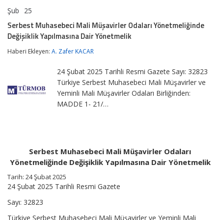
Şub
25
Serbest
yorumlar kapalı
Muhasebeci
Serbest Muhasebeci Mali Müşavirler Odaları Yönetmeliğinde
Mali
Değişiklik Yapılmasına Dair Yönetmelik
Müşavirler
Odaları
Haberi Ekleyen:
A. Zafer KACAR
Yönetmeliğinde
Değişiklik
Yapılmasına
24 Şubat 2025 Tarihli Resmi Gazete Sayı: 32823
Dair
Türkiye Serbest Muhasebeci Mali Müşavirler ve
Yönetmelik
Yeminli Mali Müşavirler Odaları Birliğinden:
için
MADDE 1- 21/…
Serbest Muhasebeci Mali Müşavirler Odaları
Yönetmeliğinde Değişiklik Yapılmasına Dair Yönetmelik
Tarih: 24 Şubat 2025
24 Şubat 2025 Tarihli Resmi Gazete
Sayı: 32823
Türkiye Serbest Muhasebeci Mali Müşavirler ve Yeminli Mali