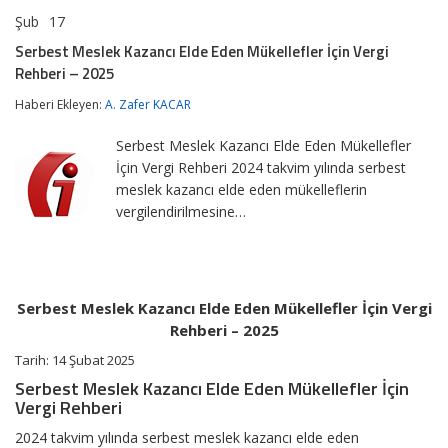
Şub
17
Serbest
yorumlar kapalı
Meslek
Serbest Meslek Kazancı Elde Eden Mükellefler İçin Vergi
Kazancı
Rehberi – 2025
Elde
Eden
Haberi Ekleyen:
A. Zafer KACAR
Mükellefler
İçin
Vergi
Serbest Meslek Kazancı Elde Eden Mükellefler
Rehberi
İçin Vergi Rehberi 2024 takvim yılında serbest
–
meslek kazancı elde eden mükelleflerin
2025
için
vergilendirilmesine…
Serbest Meslek Kazancı Elde Eden Mükellefler İçin Vergi
Rehberi – 2025
Tarih: 14 Şubat 2025
Serbest Meslek Kazancı Elde Eden Mükellefler İçin
Vergi Rehberi
2024 takvim yılında serbest meslek kazancı elde eden