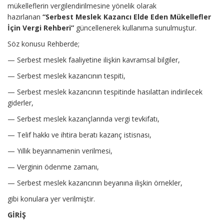
mükelleflerin vergilendirilmesine yönelik olarak
hazırlanan
“
Serbest Meslek Kazancı Elde Eden Mükellefler
İçin Vergi Rehberi”
güncellenerek kullanıma sunulmuştur.
Söz konusu Rehberde;
— Serbest meslek faaliyetine ilişkin kavramsal bilgiler,
— Serbest meslek kazancının tespiti,
— Serbest meslek kazancının tespitinde hasılattan indirilecek
giderler,
— Serbest meslek kazançlarında vergi tevkifatı,
— Telif hakkı ve ihtira beratı kazanç istisnası,
— Yıllık beyannamenin verilmesi,
— Verginin ödenme zamanı,
— Serbest meslek kazancının beyanına ilişkin örnekler,
gibi konulara yer verilmiştir.
GİRİŞ