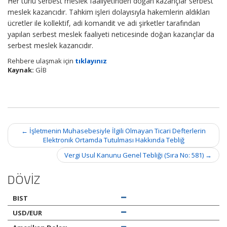
Her türlü serbest meslek faaliyetinden doğan kazançlar serbest
meslek kazancıdır. Tahkim işleri dolayısıyla hakemlerin aldıkları
ücretler ile kollektif, adi komandit ve adi şirketler tarafından
yapılan serbest meslek faaliyeti neticesinde doğan kazançlar da
serbest meslek kazancıdır.
Rehbere ulaşmak için
tıklayınız
Kaynak:
GİB
Post
←
İşletmenin Muhasebesiyle İlgili Olmayan Ticari Defterlerin
navigation
Elektronik Ortamda Tutulması Hakkında Tebliğ
Vergi Usul Kanunu Genel Tebliği (Sıra No: 581)
→
DÖVİZ
BIST
USD/EUR