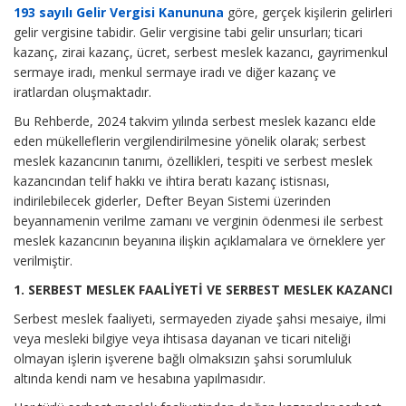
193 sayılı Gelir Vergisi Kanununa
göre, gerçek kişilerin gelirleri
gelir vergisine tabidir. Gelir vergisine tabi gelir unsurları; ticari
kazanç, zirai kazanç, ücret, serbest meslek kazancı, gayrimenkul
sermaye iradı, menkul sermaye iradı ve diğer kazanç ve
iratlardan oluşmaktadır.
Bu Rehberde, 2024 takvim yılında serbest meslek kazancı elde
eden mükelleflerin vergilendirilmesine yönelik olarak; serbest
meslek kazancının tanımı, özellikleri, tespiti ve serbest meslek
kazancından telif hakkı ve ihtira beratı kazanç istisnası,
indirilebilecek giderler, Defter Beyan Sistemi üzerinden
beyannamenin verilme zamanı ve verginin ödenmesi ile serbest
meslek kazancının beyanına ilişkin açıklamalara ve örneklere yer
verilmiştir.
1. SERBEST MESLEK FAALİYETİ VE SERBEST MESLEK KAZANCI
Serbest meslek faaliyeti, sermayeden ziyade şahsi mesaiye, ilmi
veya mesleki bilgiye veya ihtisasa dayanan ve ticari niteliği
olmayan işlerin işverene bağlı olmaksızın şahsi sorumluluk
altında kendi nam ve hesabına yapılmasıdır.