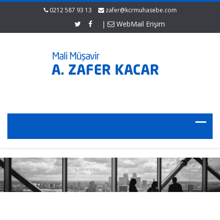
0212 587 93 13
zafer@kcrmuhasebe.com
|
WebMail Erişim