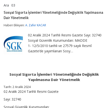
Ara
03
Sosyal
yorumlar kapalı
Sigorta
Sosyal Sigorta İşlemleri Yönetmeliğinde Değişiklik Yapılmasına
İşlemleri
Dair Yönetmelik
Yönetmeliğinde
Değişiklik
Haberi Ekleyen:
A. Zafer KACAR
Yapılmasına
Dair
Yönetmelik
02 Aralık 2024 Tarihli Resmi Gazete Sayı: 32740
için
Sosyal Güvenlik Kurumundan: MADDE
1- 12/5/2010 tarihli ve 27579 sayılı Resmî
Gazete’de yayımlanan Sosy…
Sosyal Sigorta İşlemleri Yönetmeliğinde Değişiklik
Yapılmasına Dair Yönetmelik
Tarih: 2 Aralık 2024
02 Aralık 2024 Tarihli Resmi Gazete
Sayı: 32740
Sosyal Güvenlik Kurumundan: