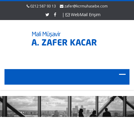
0212 587 93 13
zafer@kcrmuhasebe.com
|
WebMail Erişim