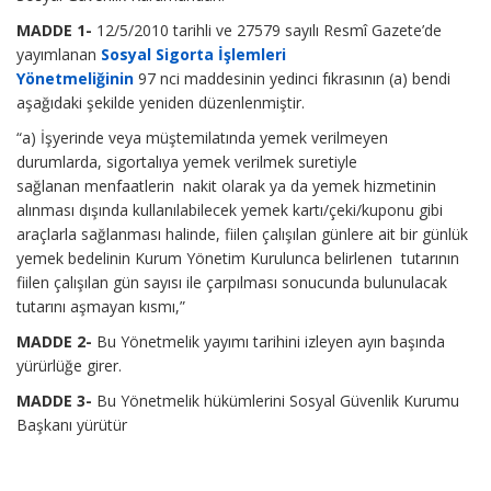
MADDE 1-
12/5/2010
tarihli ve 27579 sayılı Resmî Gazete’de
yayımlanan
Sosyal Sigorta İşlemleri
Yönetmeliğinin
97
nci
maddesinin yedinci fıkrasının (a) bendi
aşağıdaki şekilde yeniden düzenlenmiştir.
“a) İşyerinde veya müştemilatında yemek verilmeyen
durumlarda, sigortalıya yemek verilmek suretiyle
sağlanan
menfaatlerin nakit
olarak ya da yemek hizmetinin
alınması dışında kullanılabilecek yemek kartı/çeki/kuponu gibi
araçlarla sağlanması halinde, fiilen çalışılan günlere ait bir günlük
yemek bedelinin Kurum Yönetim Kurulunca belirlenen tutarının
fiilen çalışılan gün sayısı ile çarpılması sonucunda bulunulacak
tutarını aşmayan kısmı,”
MADDE 2-
Bu Yönetmelik yayımı tarihini izleyen ayın başında
yürürlüğe girer.
MADDE 3-
Bu Yönetmelik hükümlerini Sosyal Güvenlik Kurumu
Başkanı yürütür