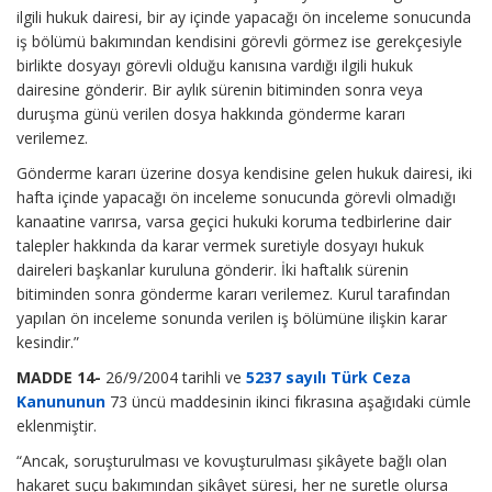
ilgili hukuk dairesi, bir ay içinde yapacağı ön inceleme sonucunda
iş bölümü bakımından kendisini görevli görmez ise gerekçesiyle
birlikte dosyayı görevli olduğu kanısına vardığı ilgili hukuk
dairesine gönderir. Bir aylık sürenin bitiminden sonra veya
duruşma günü verilen dosya hakkında gönderme kararı
verilemez.
Gönderme kararı üzerine dosya kendisine gelen hukuk dairesi, iki
hafta içinde yapacağı ön inceleme sonucunda görevli olmadığı
kanaatine varırsa, varsa geçici hukuki koruma tedbirlerine dair
talepler hakkında da karar vermek suretiyle dosyayı hukuk
daireleri başkanlar kuruluna gönderir. İki haftalık sürenin
bitiminden sonra gönderme kararı verilemez. Kurul tarafından
yapılan ön inceleme sonunda verilen iş bölümüne ilişkin karar
kesindir.”
MADDE 14-
26/9/2004 tarihli ve
5237 sayılı Türk Ceza
Kanununun
73 üncü maddesinin ikinci fıkrasına aşağıdaki cümle
eklenmiştir.
“Ancak, soruşturulması ve kovuşturulması şikâyete bağlı olan
hakaret suçu bakımından şikâyet süresi, her ne suretle olursa