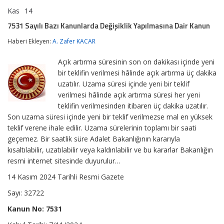
Kas
14
7531
yorumlar kapalı
Sayılı
7531 Sayılı Bazı Kanunlarda Değişiklik Yapılmasına Dair Kanun
Bazı
Kanunlarda
Haberi Ekleyen:
A. Zafer KACAR
Değişiklik
Yapılmasına
Açık artırma süresinin son on dakikası içinde yeni
Dair
Kanun
bir teklifin verilmesi hâlinde açık artırma üç dakika
için
uzatılır. Uzama süresi içinde yeni bir teklif
verilmesi hâlinde açık artırma süresi her yeni
teklifin verilmesinden itibaren üç dakika uzatılır.
Son uzama süresi içinde yeni bir teklif verilmezse mal en yüksek
teklif verene ihale edilir. Uzama sürelerinin toplamı bir saati
geçemez. Bir saatlik süre Adalet Bakanlığının kararıyla
kısaltılabilir, uzatılabilir veya kaldırılabilir ve bu kararlar Bakanlığın
resmi internet sitesinde duyurulur…
14 Kasım 2024 Tarihli Resmi Gazete
Sayı: 32722
Kanun No: 7531