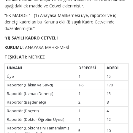
aşağıdaki ek madde ve Cetvel eklenmiştir.
“EK MADDE 1- (1) Anayasa Mahkemesi üye, raportör ve iç
denetçi kadroları bu Kanuna ekli (I) sayılı Kadro Cetvelinde
düzenlenmiştir.”
“
(I) SAYILI KADRO CETVELİ
KURUMU:
ANAYASA MAHKEMESİ
TEŞKİLATI:
MERKEZ
ÜNVANI
DERECESİ
ADEDİ
Üye
1
15
Raportör (Hâkim ve Savcı)
1-5
170
Raportör (Uzman Denetçi)
1
13
Raportör (Başdenetçi)
2
8
Raportör (Doçent)
1
4
Raportör (Doktor Öğretim Üyesi)
1
12
Raportör (Doktorasını Tamamlamış
5
10