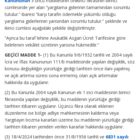
Kanununun
3 üncü maddesinin onikinci fıkrasının birinci
cümlesinde yer alan “yargılama giderinin tamamından sorumlu
tutulur.” ibaresi “karşı tarafın ödemekle yükümlü olduğu
yargılama giderlerinin yarısından sorumlu tutulur.” şeklinde ve
ikinci cümlesi aşağıdaki şekilde değiştirilmiştir.
“Ayrıca bu taraf lehine Avukatlık Asgari Ücret Tarifesine göre
belirlenen vekâlet ücretinin yarısına hükmedilir.”
GEÇİCİ MADDE 1-
(1) Bu Kanunla 9/6/1932 tarihli ve 2004 sayılı
İcra ve İflas Kanununun 111/b maddesinde yapılan değişiklik, söz
konusu değişikliğin yürürlüğe girdiği tarihten önce ilanı yapılmış
ve açık artırma süresi sona ermemiş olan açık artırmalar
hakkında da uygulanır.
(2) Bu Kanunla 2004 sayılı Kanunun ek 1 inci maddesinin birinci
fıkrasında yapılan değişiklik, bu maddenin yürürlüğe girdiği
tarihten itibaren uygulanır. Üçüncü fıkra olarak eklenen
düzenleme ise bölge adliye mahkemesinin kaldırma veya
Yargıtayın bozma kararları üzerine bu maddenin yürürlüğe girdiği
tarihten itibaren yeniden verilen kararlar hakkında uygulanır.
(3) 18/4/2024 tarihinden önce 31/8/1956 tarihli ve
6831 sayılı