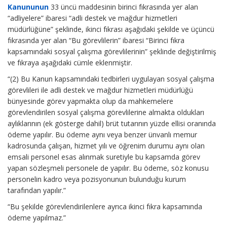
Kanununun
33 üncü maddesinin birinci fıkrasında yer alan
“adliyelere” ibaresi “adli destek ve mağdur hizmetleri
müdürlüğüne” şeklinde, ikinci fıkrası aşağıdaki şekilde ve üçüncü
fıkrasında yer alan “Bu görevlilerin” ibaresi “Birinci fıkra
kapsamındaki sosyal çalışma görevlilerinin” şeklinde değiştirilmiş
ve fıkraya aşağıdaki cümle eklenmiştir.
“(2) Bu Kanun kapsamındaki tedbirleri uygulayan sosyal çalışma
görevlileri ile adli destek ve mağdur hizmetleri müdürlüğü
bünyesinde görev yapmakta olup da mahkemelere
görevlendirilen sosyal çalışma görevlilerine almakta oldukları
aylıklarının (ek gösterge dahil) brüt tutarının yüzde ellisi oranında
ödeme yapılır. Bu ödeme aynı veya benzer ünvanlı memur
kadrosunda çalışan, hizmet yılı ve öğrenim durumu aynı olan
emsali personel esas alınmak suretiyle bu kapsamda görev
yapan sözleşmeli personele de yapılır. Bu ödeme, söz konusu
personelin kadro veya pozisyonunun bulunduğu kurum
tarafından yapılır.”
“Bu şekilde görevlendirilenlere ayrıca ikinci fıkra kapsamında
ödeme yapılmaz.”