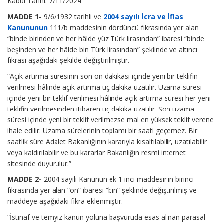
Kabul Tarihi: 7/11/2024
MADDE 1-
9/6/1932 tarihli ve
2004 sayılı İcra ve İflas
Kanununun
111/b maddesinin dördüncü fıkrasında yer alan
“binde birinden ve her hâlde yüz Türk lirasından” ibaresi “binde
beşinden ve her hâlde bin Türk lirasından” şeklinde ve altıncı
fıkrası aşağıdaki şekilde değiştirilmiştir.
“Açık artırma süresinin son on dakikası içinde yeni bir teklifin
verilmesi hâlinde açık artırma üç dakika uzatılır. Uzama süresi
içinde yeni bir teklif verilmesi hâlinde açık artırma süresi her yeni
teklifin verilmesinden itibaren üç dakika uzatılır. Son uzama
süresi içinde yeni bir teklif verilmezse mal en yüksek teklif verene
ihale edilir. Uzama sürelerinin toplamı bir saati geçemez. Bir
saatlik süre Adalet Bakanlığının kararıyla kısaltılabilir, uzatılabilir
veya kaldırılabilir ve bu kararlar Bakanlığın resmi internet
sitesinde duyurulur.”
MADDE 2-
2004 sayılı Kanunun ek 1 inci maddesinin birinci
fıkrasında yer alan “on” ibaresi “bin” şeklinde değiştirilmiş ve
maddeye aşağıdaki fıkra eklenmiştir.
“İstinaf ve temyiz kanun yoluna başvuruda esas alınan parasal