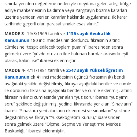
sınırda yeniden değerleme nedeniyle meydana gelen artış, bölge
adliye mahkemesinin kaldırma veya Yargıtayın bozma kararları
üzerine yeniden verilen kararlar hakkında uygulanmaz, ilk karar
tarihinde geçerli olan parasal sınırlar esas alınır.”
MADDE 3-
19/3/1969 tarihli ve
1136 sayılı Avukatlık
Kanununun
180 inci maddesinin dördüncü fıkrasının altıncı
cümlesine “tespit edilecek toplam puanın” ibaresinden sonra
gelmek üzere “yüzde otuzu o ilde bulunan barolar arasında eşit
olarak, kalanı ise” ibaresi eklenmiştir.
MADDE 4-
4/11/1981 tarihli ve
2547 sayılı Yükseköğretim
Kanununun
ek 41 inci maddesinin üçüncü fıkrasının (k) bendi
aşağıdaki şekilde değiştirilmiş, fıkraya aşağıdaki bentler ve cümle
ile dördüncü fıkrasına aşağıdaki bentler ve cümle eklenmiş, altıncı
fıkrasının ikinci cümlesinde yer alan “yüz soru” ibaresi “yüz yirmi
soru” şeklinde değiştirilmiş, yedinci fıkrasında yer alan “Sınavların”
ibaresi “Sınavlara yeni alanların eklenmesi ve sınavların” şeklinde
değiştirilmiş ve fıkraya “Yükseköğretim Kurulu,” ibaresinden
sonra gelmek üzere “Ölçme, Seçme ve Yerleştirme Merkezi
Başkanlığı,” ibaresi eklenmiştir.