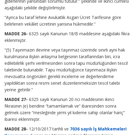
giderlerinin yarısından sorumlu tutulur.” şeklinde ve ikinci cümlesi
aşağıdaki şekilde değiştirilmiştir.
“Ayrıca bu taraf lehine Avukatlık Asgari Ücret Tarifesine göre
belirlenen vekâlet ücretinin yarısına hükmedilir.”
MADDE 26-
6325 sayılı Kanunun 18/B maddesine aşağıdaki fıkra
eklenmiştir.
“(5) Taşınmazın devrine veya taşınmaz üzerinde sınırlı ayni hak
kurulmasına ilişkin anlaşma belgesinin taraflarından biri, icra
edilebilirlik şerhi verilmesinden sonra tapu müdürlüğünden tescil
talebinde bulunabilir. Tapu müdürlüğünce taşınmaza ilişkin
mevzuatta öngörülen gerekli inceleme ve değerlendirme
yapıldıktan sonra resmi senet düzenlenmeksizin tescil talebi
yerine getirilir.”
MADDE 27-
6325 sayılı Kanunun 20 nci maddesinin ikinci
fıkrasının (e) bendine “tamamlamak ve” ibaresinden sonra
gelmek üzere “mesleğinde yirmi yıl kıdeme sahip olanlar hariç”
ibaresi eklenmiştir.
MADDE 28-
12/10/2017 tarihli ve
7036 sayılı İş Mahkemeleri