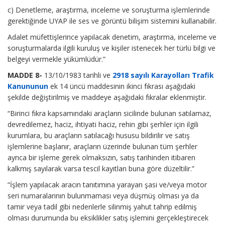
c) Denetleme, araştırma, inceleme ve soruşturma işlemlerinde
gerektiğinde UYAP ile ses ve görüntü bilişim sistemini kullanabilir.
Adalet müfettişlerince yapılacak denetim, araştırma, inceleme ve
soruşturmalarda ilgili kuruluş ve kişiler istenecek her türlü bilgi ve
belgeyi vermekle yükümlüdür.”
MADDE 8-
13/10/1983 tarihli ve
2918 sayılı Karayolları Trafik
Kanununun
ek 14 üncü maddesinin ikinci fıkrası aşağıdaki
şekilde değiştirilmiş ve maddeye aşağıdaki fıkralar eklenmiştir.
“Birinci fıkra kapsamındaki araçların sicilinde bulunan satılamaz,
devredilemez, haciz, ihtiyati haciz, rehin gibi şerhler için ilgili
kurumlara, bu araçların satılacağı hususu bildirilir ve satış
işlemlerine başlanır, araçların üzerinde bulunan tüm şerhler
ayrıca bir işleme gerek olmaksızın, satış tarihinden itibaren
kalkmış sayılarak varsa tescil kayıtları buna göre düzeltilir.”
“İşlem yapılacak aracın tanıtımına yarayan şasi ve/veya motor
seri numaralarının bulunmaması veya düşmüş olması ya da
tamir veya tadil gibi nedenlerle silinmiş yahut tahrip edilmiş
olması durumunda bu eksiklikler satış işlemini gerçekleştirecek