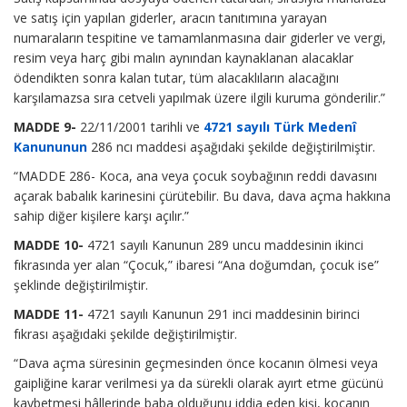
ve satış için yapılan giderler, aracın tanıtımına yarayan
numaraların tespitine ve tamamlanmasına dair giderler ve vergi,
resim veya harç gibi malın aynından kaynaklanan alacaklar
ödendikten sonra kalan tutar, tüm alacaklıların alacağını
karşılamazsa sıra cetveli yapılmak üzere ilgili kuruma gönderilir.”
MADDE 9-
22/11/2001 tarihli ve
4721 sayılı Türk Medenî
Kanununun
286 ncı maddesi aşağıdaki şekilde değiştirilmiştir.
“MADDE 286- Koca, ana veya çocuk soybağının reddi davasını
açarak babalık karinesini çürütebilir. Bu dava, dava açma hakkına
sahip diğer kişilere karşı açılır.”
MADDE 10-
4721 sayılı Kanunun 289 uncu maddesinin ikinci
fıkrasında yer alan “Çocuk,” ibaresi “Ana doğumdan, çocuk ise”
şeklinde değiştirilmiştir.
MADDE 11-
4721 sayılı Kanunun 291 inci maddesinin birinci
fıkrası aşağıdaki şekilde değiştirilmiştir.
“Dava açma süresinin geçmesinden önce kocanın ölmesi veya
gaipliğine karar verilmesi ya da sürekli olarak ayırt etme gücünü
kaybetmesi hâllerinde baba olduğunu iddia eden kişi, kocanın