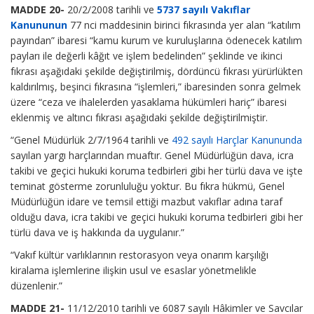
MADDE 20-
20/2/2008 tarihli ve
5737 sayılı Vakıflar
Kanununun
77 nci maddesinin birinci fıkrasında yer alan “katılım
payından” ibaresi “kamu kurum ve kuruluşlarına ödenecek katılım
payları ile değerli kâğıt ve işlem bedelinden” şeklinde ve ikinci
fıkrası aşağıdaki şekilde değiştirilmiş, dördüncü fıkrası yürürlükten
kaldırılmış, beşinci fıkrasına “işlemleri,” ibaresinden sonra gelmek
üzere “ceza ve ihalelerden yasaklama hükümleri hariç” ibaresi
eklenmiş ve altıncı fıkrası aşağıdaki şekilde değiştirilmiştir.
“Genel Müdürlük 2/7/1964 tarihli ve
492 sayılı Harçlar Kanununda
sayılan yargı harçlarından muaftır. Genel Müdürlüğün dava, icra
takibi ve geçici hukuki koruma tedbirleri gibi her türlü dava ve işte
teminat gösterme zorunluluğu yoktur. Bu fıkra hükmü, Genel
Müdürlüğün idare ve temsil ettiği mazbut vakıflar adına taraf
olduğu dava, icra takibi ve geçici hukuki koruma tedbirleri gibi her
türlü dava ve iş hakkında da uygulanır.”
“Vakıf kültür varlıklarının restorasyon veya onarım karşılığı
kiralama işlemlerine ilişkin usul ve esaslar yönetmelikle
düzenlenir.”
MADDE 21-
11/12/2010 tarihli ve 6087 sayılı Hâkimler ve Savcılar