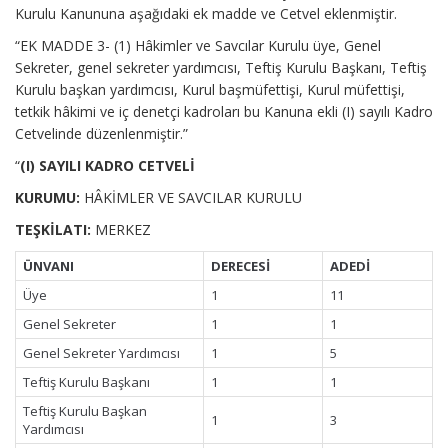
Kurulu Kanununa aşağıdaki ek madde ve Cetvel eklenmiştir.
“EK MADDE 3- (1) Hâkimler ve Savcılar Kurulu üye, Genel
Sekreter, genel sekreter yardımcısı, Teftiş Kurulu Başkanı, Teftiş
Kurulu başkan yardımcısı, Kurul başmüfettişi, Kurul müfettişi,
tetkik hâkimi ve iç denetçi kadroları bu Kanuna ekli (I) sayılı Kadro
Cetvelinde düzenlenmiştir.”
“
(I) SAYILI KADRO CETVELİ
KURUMU:
HÂKİMLER VE SAVCILAR KURULU
TEŞKİLATI:
MERKEZ
ÜNVANI
DERECESİ
ADEDİ
Üye
1
11
Genel Sekreter
1
1
Genel Sekreter Yardımcısı
1
5
Teftiş Kurulu Başkanı
1
1
Teftiş Kurulu Başkan
1
3
Yardımcısı