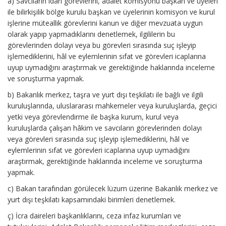
a) Savcıların idarî görevlerini, adalet komisyonu başkan ve üyeleri
ile bilirkişilik bölge kurulu başkan ve üyelerinin komisyon ve kurul
işlerine müteallik görevlerini kanun ve diğer mevzuata uygun
olarak yapıp yapmadıklarını denetlemek, ilgililerin bu
görevlerinden dolayı veya bu görevleri sırasında suç işleyip
işlemediklerini, hâl ve eylemlerinin sıfat ve görevleri icaplarına
uyup uymadığını araştırmak ve gerektiğinde haklarında inceleme
ve soruşturma yapmak.
b) Bakanlık merkez, taşra ve yurt dışı teşkilatı ile bağlı ve ilgili
kuruluşlarında, uluslararası mahkemeler veya kuruluşlarda, geçici
yetki veya görevlendirme ile başka kurum, kurul veya
kuruluşlarda çalışan hâkim ve savcıların görevlerinden dolayı
veya görevleri sırasında suç işleyip işlemediklerini, hâl ve
eylemlerinin sıfat ve görevleri icaplarına uyup uymadığını
araştırmak, gerektiğinde haklarında inceleme ve soruşturma
yapmak.
c) Bakan tarafından görülecek lüzum üzerine Bakanlık merkez ve
yurt dışı teşkilatı kapsamındaki birimleri denetlemek.
ç) İcra daireleri başkanlıklarını, ceza infaz kurumları ve