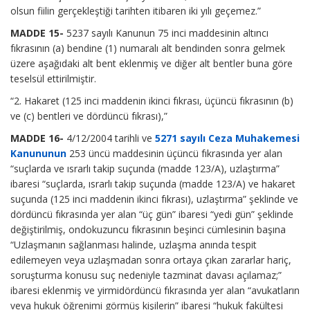
olsun fiilin gerçekleştiği tarihten itibaren iki yılı geçemez.”
MADDE 15-
5237 sayılı Kanunun 75 inci maddesinin altıncı
fıkrasının (a) bendine (1) numaralı alt bendinden sonra gelmek
üzere aşağıdaki alt bent eklenmiş ve diğer alt bentler buna göre
teselsül ettirilmiştir.
“2. Hakaret (125 inci maddenin ikinci fıkrası, üçüncü fıkrasının (b)
ve (c) bentleri ve dördüncü fıkrası),”
MADDE 16-
4/12/2004 tarihli ve
5271 sayılı Ceza Muhakemesi
Kanununun
253 üncü maddesinin üçüncü fıkrasında yer alan
“suçlarda ve ısrarlı takip suçunda (madde 123/A), uzlaştırma”
ibaresi “suçlarda, ısrarlı takip suçunda (madde 123/A) ve hakaret
suçunda (125 inci maddenin ikinci fıkrası), uzlaştırma” şeklinde ve
dördüncü fıkrasında yer alan “üç gün” ibaresi “yedi gün” şeklinde
değiştirilmiş, ondokuzuncu fıkrasının beşinci cümlesinin başına
“Uzlaşmanın sağlanması halinde, uzlaşma anında tespit
edilemeyen veya uzlaşmadan sonra ortaya çıkan zararlar hariç,
soruşturma konusu suç nedeniyle tazminat davası açılamaz;”
ibaresi eklenmiş ve yirmidördüncü fıkrasında yer alan “avukatların
veya hukuk öğrenimi görmüş kişilerin” ibaresi “hukuk fakültesi