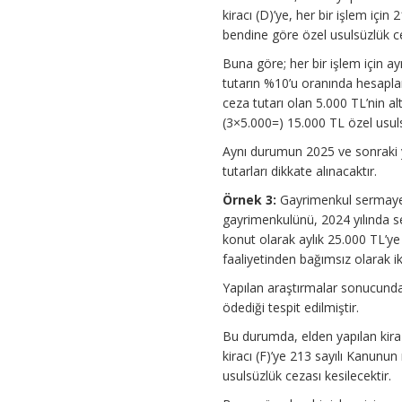
kiracı (D)’ye, her bir işlem içi
bendine göre özel usulsüzlük ce
Buna göre; her bir işlem için ay
tutarın %10’u oranında hesaplan
ceza tutarı olan 5.000 TL’nin alt
(3×5.000=) 15.000 TL özel usuls
Aynı durumun 2025 ve sonraki yı
tutarları dikkate alınacaktır.
Örnek 3:
Gayrimenkul sermaye i
gayrimenkulünü, 2024 yılında se
konut olarak aylık 25.000 TL’ye
faaliyetinden bağımsız olarak 
Yapılan araştırmalar sonucunda, k
ödediği tespit edilmiştir.
Bu durumda, elden yapılan kira
kiracı (F)’ye 213 sayılı Kanunun
usulsüzlük cezası kesilecektir.