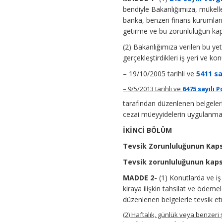
bendiyle Bakanlığımıza, mükelle
banka, benzeri finans kurumlar
getirme ve bu zorunluluğun kapsa
(2) Bakanlığımıza verilen bu yet
gerçekleştirdikleri iş yeri ve ko
– 19/10/2005 tarihli ve
5411 sa
– 9/5/2013 tarihli ve
6475 sayılı
tarafından düzenlenen belgeler
cezai müeyyidelerin uygulanmas
İKİNCİ BÖLÜM
Tevsik Zorunluluğunun Kap
Tevsik zorunluluğunun kaps
MADDE 2-
(1) Konutlarda ve iş
kiraya ilişkin tahsilat ve ödeme
düzenlenen belgelerle tevsik et
(2) Haftalık, günlük veya benzeri 