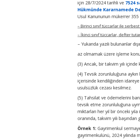
için 28/7/2024 tarihli ve
7524 s
Hükmünde Kararnamede Deği
Usul Kanununun mükerrer 355 in
– Birinci sınıf tüccarlar ile serb
– İkinci sınıf tüccarlar, defter tu
– Yukarıda yazılı bulunanlar dış
az olmamak üzere işleme konu t
(3) Ancak, bir takvim yılı içind
(4) Tevsik zorunluluğuna aykır
içerisinde kendiliğinden idare
usulsüzlük cezası kesilmez.
(5) Tahsilat ve ödemelerini ban
tevsik etme zorunluluğuna uymay
miktarları her yıl bir önceki yıl
oranında, takvim yılı başından g
Örnek 1:
Gayrimenkul sermaye i
gayrimenkulünü, 2024 yılında m