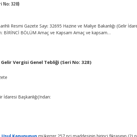
ri No: 328)
rihli Resmi Gazete Sayı: 32695 Hazine ve Maliye Bakanlığı (Gelir İdar
dan: BİRİNCİ BÖLÜM Amaç ve Kapsam Amaç ve kapsam…
Gelir Vergisi Genel Tebliği (Seri No: 328)
zete
r İdaresi Başkanlığı)’ndan:
gi Usul Kanununun
mükerrer 257 nci maddesinin birinci fıkrasının (2) 