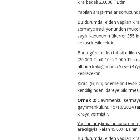
kira bedeli 20.000 TL’dir.
Yapılan araştırmalar sonucunda, 
Bu durumda, elden yapılan kir
sermaye iradı yönünden mükelle
sayılı Kanunun mükerrer 355 inc
cezası kesilecektir.
Buna göre; elden tahsil edilen 
(20.000 TLx0,10=) 2.000 TL ceza 
altında kaldığından, (A) ve (B)’
kesilecektir.
Kiracı (B)’nin; ödemenin tevsik
kendiliğinden idareye bildirmes
Örnek 2:
Gayrimenkul sermaye i
gayrimenkulünü 15/10/2024 tari
kiraya vermiştir.
Yapılan araştırmalar sonucunda, 20
aracılığıyla, kalan 15.000 TL’sinin 
Bu durumda, elden yapılan kira