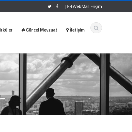
|
WebMail Erişim
irküler
Güncel Mevzuat
İletişim