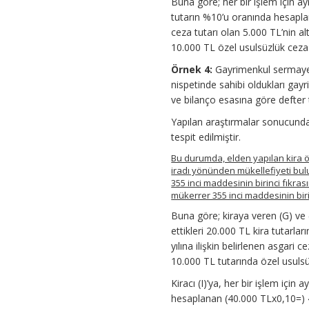
Buna göre; her bir işlem için ay
tutarın %10’u oranında hesaplan
ceza tutarı olan 5.000 TL’nin alt
10.000 TL özel usulsüzlük cezası
Örnek 4:
Gayrimenkul sermaye i
nispetinde sahibi oldukları gayr
ve bilanço esasına göre defter tu
Yapılan araştırmalar sonucunda, k
tespit edilmiştir.
Bu durumda, elden yapılan kira 
iradı yönünden mükellefiyeti bul
355 inci maddesinin birinci fıkras
mükerrer 355 inci maddesinin biri
Buna göre; kiraya veren (G) ve (
ettikleri 20.000 TL kira tutarl
yılına ilişkin belirlenen asgari 
10.000 TL tutarında özel usulsüz
Kiracı (I)’ya, her bir işlem için
hesaplanan (40.000 TLx0,10=) 4.