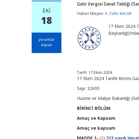
Gelir Vergisi Genel Tebliği (Se
EKI
Haberi Ekleyen:
A. Zafer KACAR
18
17 Ekim 2024 Ta
Başkanlığı)’n
Gelir
yorumlar
Vergisi
kapalı
Genel
Tebliği
(Seri
No:
328)
Tarih: 17 Ekim 2024
için
17 Ekim 2024 Tarihli Resmi Ga
Sayı: 32695
Hazine ve Maliye Bakanlığı (Geli
BİRİNCİ BÖLÜM
Amaç ve Kapsam
Amaç ve kapsam
MADDE 1-
(1)
213 sayılı Ver