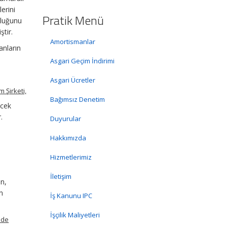
erini
Pratik Menü
uluğunu
ştir.
Amortismanlar
anların
Asgari Geçim İndirimi
Asgari Ücretler
 Şirketi,
Bağımsız Denetim
ecek
.
Duyurular
Hakkımızda
Hizmetlerimiz
İletişim
ın,
an
İş Kanunu IPC
İşçilik Maliyetleri
 de