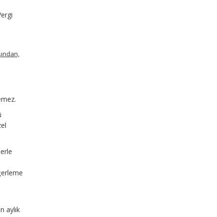
Vergi
asından,
çemez.
ü
zel
erle
eğerleme
n aylık