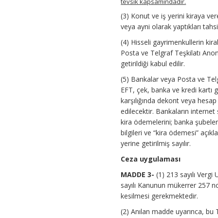
tevsik kapsamındadır.
(3) Konut ve iş yerini kiraya ve
veya ayni olarak yaptıkları tah
(4) Hisseli gayrimenkullerin ki
Posta ve Telgraf Teşkilatı Ano
getirildiği kabul edilir.
(5) Bankalar veya Posta ve Telg
EFT, çek, banka ve kredi kartı g
karşılığında dekont veya hesap b
edilecektir. Bankaların interne
kira ödemelerini; banka şubeler
bilgileri ve “kira ödemesi” aç
yerine getirilmiş sayılır.
Ceza uygulaması
MADDE 3-
(1) 213 sayılı Verg
sayılı Kanunun mükerrer 257 nc
kesilmesi gerekmektedir.
(2) Anılan madde uyarınca, bu Te