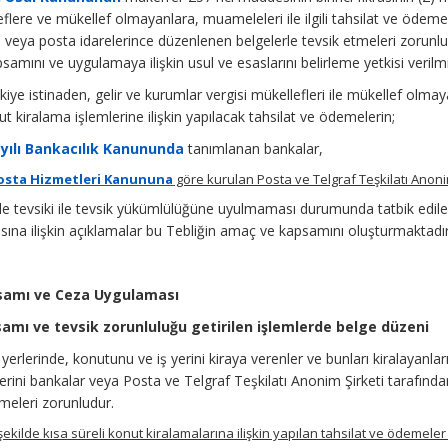
flere ve mükellef olmayanlara, muameleleri ile ilgili tahsilat ve ödemel
ı veya posta idarelerince düzenlenen belgelerle tevsik etmeleri zorunl
mını ve uygulamaya ilişkin usul ve esaslarını belirleme yetkisi verilmi
kiye istinaden, gelir ve kurumlar vergisi mükellefleri ile mükellef olmay
nut kiralama işlemlerine ilişkin yapılacak tahsilat ve ödemelerin;
yılı Bankacılık Kanununda
tanımlanan bankalar,
 Posta Hizmetleri Kanununa
göre kurulan Posta ve Telgraf Teşkilatı Anonim
le tevsiki ile tevsik yükümlülüğüne uyulmaması durumunda tatbik edil
ına ilişkin açıklamalar bu Tebliğin amaç ve kapsamını oluşturmaktadır
samı ve Ceza Uygulaması
amı ve tevsik zorunluluğu getirilen işlemlerde belge düzeni
 yerlerinde, konutunu ve iş yerini kiraya verenler ve bunları kiralayanlar
lerini bankalar veya Posta ve Telgraf Teşkilatı Anonim Şirketi tarafınd
meleri zorunludur.
şekilde kısa süreli konut kiralamalarına ilişkin yapılan tahsilat ve ödemeler