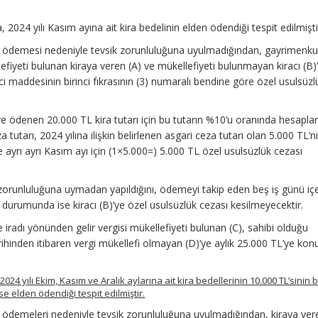
2024 yılı Kasım ayına ait kira bedelinin elden ödendiği tespit edilmişti
a ödemesi nedeniyle tevsik zorunluluğuna uyulmadığından, gayrimenku
fiyeti bulunan kiraya veren (A) ve mükellefiyeti bulunmayan kiracı (B)
i maddesinin birinci fıkrasının (3) numaralı bendine göre özel usulsüzl
ve ödenen 20.000 TL kira tutarı için bu tutarın %10’u oranında hesapla
tutarı, 2024 yılına ilişkin belirlenen asgari ceza tutarı olan 5.000 TL’n
ye ayrı ayrı Kasım ayı için (1×5.000=) 5.000 TL özel usulsüzlük cezası
 zorunluluğuna uymadan yapıldığını, ödemeyi takip eden beş iş günü iç
i durumunda ise kiracı (B)’ye özel usulsüzlük cezası kesilmeyecektir.
radı yönünden gelir vergisi mükellefiyeti bulunan (C), sahibi olduğu
hinden itibaren vergi mükellefi olmayan (D)’ye aylık 25.000 TL’ye kon
24 yılı Ekim, Kasım ve Aralık aylarına ait kira bedellerinin 10.000 TL’sinin
ise elden ödendiği tespit edilmiştir.
 ödemeleri nedeniyle tevsik zorunluluğuna uyulmadığından, kiraya vere