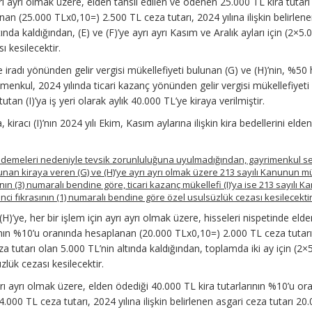
rı ayrı olmak üzere, elden tahsil edilen ve ödenen 25.000 TL kira tutarı 
an (25.000 TLx0,10=) 2.500 TL ceza tutarı, 2024 yılına ilişkin belirlene
ında kaldığından, (E) ve (F)’ye ayrı ayrı Kasım ve Aralık ayları için (2×5.
 kesilecektir.
radı yönünden gelir vergisi mükellefiyeti bulunan (G) ve (H)’nin, %50 
imenkul, 2024 yılında ticari kazanç yönünden gelir vergisi mükellefiyet
tan (I)’ya iş yeri olarak aylık 40.000 TL’ye kiraya verilmiştir.
iracı (I)’nın 2024 yılı Ekim, Kasım aylarına ilişkin kira bedellerini elde
ödemeleri nedeniyle tevsik zorunluluğuna uyulmadığından, gayrimenkul 
unan kiraya veren (G) ve (H)’ye ayrı ayrı olmak üzere 213 sayılı Kanunun m
ının (3) numaralı bendine göre, ticari kazanç mükellefi (I)’ya ise 213 sayılı 
nci fıkrasının (1) numaralı bendine göre özel usulsüzlük cezası kesilecektir
H)’ye, her bir işlem için ayrı ayrı olmak üzere, hisseleri nispetinde elde
arının %10’u oranında hesaplanan (20.000 TLx0,10=) 2.000 TL ceza tutar
ceza tutarı olan 5.000 TL’nin altında kaldığından, toplamda iki ay için (2
lük cezası kesilecektir.
 ayrı ayrı olmak üzere, elden ödediği 40.000 TL kira tutarlarının %10’u or
000 TL ceza tutarı, 2024 yılına ilişkin belirlenen asgari ceza tutarı 20