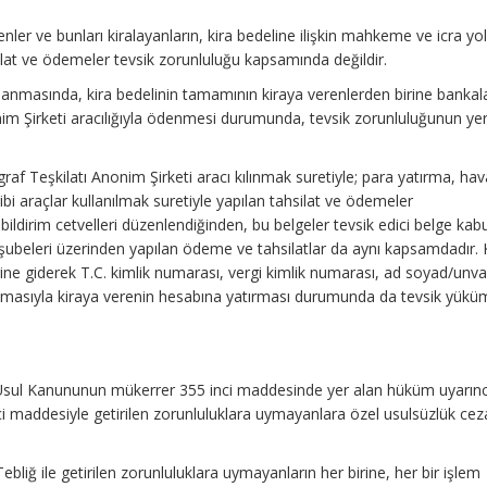
renler ve bunları kiralayanların, kira bedeline ilişkin mahkeme ve icra yo
silat ve ödemeler tevsik zorunluluğu kapsamında değildir.
ralanmasında, kira bedelinin tamamının kiraya verenlerden birine bankal
nim Şirketi aracılığıyla ödenmesi durumunda, tevsik zorunluluğunun ye
raf Teşkilatı Anonim Şirketi aracı kılınmak suretiyle; para yatırma, hav
ibi araçlar kullanılmak suretiyle yapılan tahsilat ve ödemeler
ildirim cetvelleri düzenlendiğinden, bu belgeler tevsik edici belge kab
t şubeleri üzerinden yapılan ödeme ve tahsilatlar da aynı kapsamdadır. K
ine giderek T.C. kimlik numarası, vergi kimlik numarası, ad soyad/unv
ıklamasıyla kiraya verenin hesabına yatırması durumunda da tevsik yükü
i Usul Kanununun mükerrer 355 inci maddesinde yer alan hüküm uyarın
i maddesiyle getirilen zorunluluklara uymayanlara özel usulsüzlük cez
bliğ ile getirilen zorunluluklara uymayanların her birine, her bir işlem