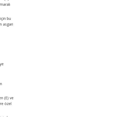
umaralı
için bu
n asgari
n
a
’ye
en
n (E) ve
öre özel