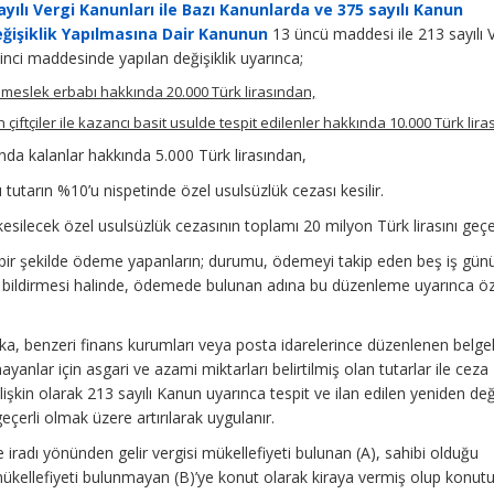
ayılı Vergi Kanunları ile Bazı Kanunlarda ve 375 sayılı Kanun
şiklik Yapılmasına Dair Kanunun
13 üncü maddesi ile 213 sayılı 
ci maddesinde yapılan değişiklik uyarınca;
est meslek erbabı hakkında 20.000 Türk lirasından,
tan çiftçiler ile kazancı basit usulde tespit edilenler hakkında 10.000 Türk lir
ında kalanlar hakkında 5.000 Türk lirasından,
utarın %10’u nispetinde özel usulsüzlük cezası kesilir.
e kesilecek özel usulsüzlük cezasının toplamı 20 milyon Türk lirasını ge
ı bir şekilde ödeme yapanların; durumu, ödemeyi takip eden beş iş gün
ye bildirmesi halinde, ödemede bulunan adına bu düzenleme uyarınca ö
ka, benzeri finans kurumları veya posta idarelerince düzenlenen belgel
anlar için asgari ve azami miktarları belirtilmiş olan tutarlar ile ceza
a ilişkin olarak 213 sayılı Kanun uyarınca tespit ve ilan edilen yeniden d
eçerli olmak üzere artırılarak uygulanır.
radı yönünden gelir vergisi mükellefiyeti bulunan (A), sahibi olduğu
ükellefiyeti bulunmayan (B)’ye konut olarak kiraya vermiş olup konutu