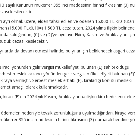
n 213 sayılı Kanunun mükerrer 355 inci maddesinin birinci fıkrasının (3) n
zası kesilecektir.
rı ayrı olmak üzere, elden tahsil edilen ve ödenen 15.000 TL kira tutarı 
an (15.000 TLx0,10=) 1.500 TL ceza tutarı, 2024 yılına ilişkin belirlene
ında kaldığından, (C) ve (D)’ye ayrı ayrı Ekim, Kasım ve Aralık ayları içi
üzlük cezası kesilecektir.
llarda da devam etmesi halinde, bu yıllar için belirlenecek asgari cez
radı yönünden gelir vergisi mükellefiyeti bulunan (E) sahibi olduğu
rbest meslek kazancı yönünden gelir vergisi mükellefiyeti bulunan (F)
 kiraya vermiştir. Serbest meslek erbabı (F), kiraladığı konutu mesleki
ikamet amaçlı olarak kullanmaktadır.
iracı (F)’nin 2024 yılı Kasım, Aralık aylarına ilişkin kira bedellerini eld
 ödemeleri nedeniyle tevsik zorunluluğuna uyulmadığından, kiraya vere
 mükerrer 355 inci maddesinin birinci fıkrasının (3) numaralı bendine g