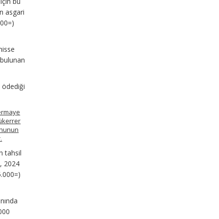
için bu
n asgari
000=)
hisse
i bulunan
n ödediği
sermaye
ükerrer
Kanunun
.
n tahsil
ı, 2024
×5.000=)
anında
.000