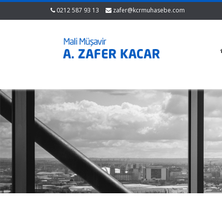
0212 587 93 13
zafer@kcrmuhasebe.com