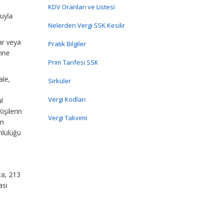
KDV Oranları ve Listesi
luyla
Nelerden Vergi SSK Kesilir
ar veya
Pratik Bilgiler
rine
Prim Tarifesi SSK
ale,
Sirküler
Vergi Kodları
ul
işilerin
Vergi Takvimi
an
mlülüğü
ca, 213
ası