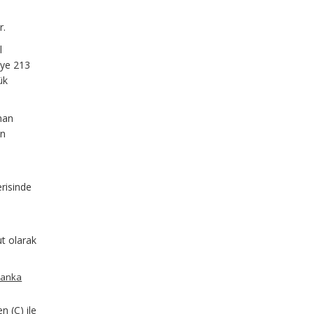
r.
l
’ye 213
ük
nan
in
erisinde
ut olarak
 banka
n (C) ile