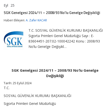
Eyl
25
SGK
yorumlar kapalı
Genelgesi
SGK Genelgesi 2024/11 – 2008/93 No’lu Genelge Değişikliği
2024/11
–
Haberi Ekleyen:
A. Zafer KACAR
2008/93
No’lu
T.C. SOSYAL GÜVENLİK KURUMU BAŞKANLIĞI
Genelge
Değişikliği
Sigorta Primleri Genel Müdürlüğü Sayı : E-
için
83604451-207.02-100042242 Konu : 2008/93
No’lu Genelge Değişikl…
SGK Genelgesi 2024/11 – 2008/93 No’lu Genelge
Değişikliği
Tarih: 25 Eylül 2024
T.C.
SOSYAL GÜVENLİK KURUMU BAŞKANLIĞI
Sigorta Primleri Genel Müdürlüğü