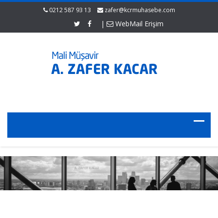
0212 587 93 13
zafer@kcrmuhasebe.com
|
WebMail Erişim