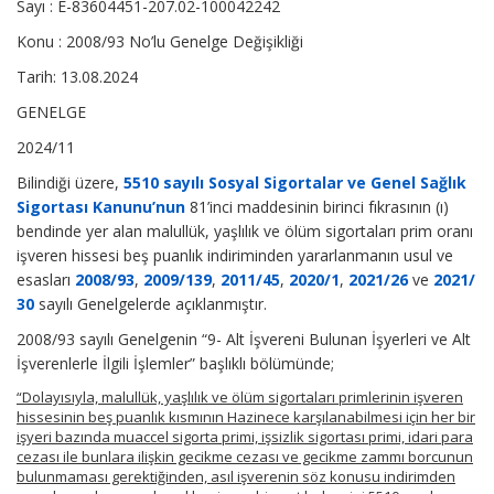
Sayı : E-83604451-207.02-100042242
Konu : 2008/93 No’lu Genelge Değişikliği
Tarih: 13.08.2024
GENELGE
2024/11
Bilindiği üzere,
5510 sayılı Sosyal Sigortalar ve Genel Sağlık
Sigortası Kanunu’nun
81’inci maddesinin birinci fıkrasının (ı)
bendinde yer alan malullük, yaşlılık ve ölüm sigortaları prim oranı
işveren hissesi beş puanlık indiriminden yararlanmanın usul ve
esasları
2008/93
,
2009/139
,
2011/45
,
2020/1
,
2021/26
ve
2021/
30
sayılı Genelgelerde açıklanmıştır.
2008/93 sayılı Genelgenin “9- Alt İşvereni Bulunan İşyerleri ve Alt
İşverenlerle İlgili İşlemler” başlıklı bölümünde;
“Dolayısıyla, malullük, yaşlılık ve ölüm sigortaları primlerinin işveren
hissesinin beş puanlık kısmının Hazinece karşılanabilmesi için her bir
işyeri bazında muaccel sigorta primi, işsizlik sigortası primi, idari para
cezası ile bunlara ilişkin gecikme cezası ve gecikme zammı borcunun
bulunmaması gerektiğinden, asıl işverenin söz konusu indirimden