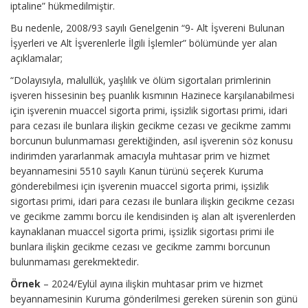
iptaline” hükmedilmiştir.
Bu nedenle, 2008/93 sayılı Genelgenin “9- Alt İşvereni Bulunan
İşyerleri ve Alt İşverenlerle İlgili İşlemler” bölümünde yer alan
açıklamalar;
“Dolayısıyla, malullük, yaşlılık ve ölüm sigortaları primlerinin
işveren hissesinin beş puanlık kısmının Hazinece karşılanabilmesi
için işverenin muaccel sigorta primi, işsizlik sigortası primi, idari
para cezası ile bunlara ilişkin gecikme cezası ve gecikme zammı
borcunun bulunmaması gerektiğinden, asıl işverenin söz konusu
indirimden yararlanmak amacıyla muhtasar prim ve hizmet
beyannamesini 5510 sayılı Kanun türünü seçerek Kuruma
gönderebilmesi için işverenin muaccel sigorta primi, işsizlik
sigortası primi, idari para cezası ile bunlara ilişkin gecikme cezası
ve gecikme zammı borcu ile kendisinden iş alan alt işverenlerden
kaynaklanan muaccel sigorta primi, işsizlik sigortası primi ile
bunlara ilişkin gecikme cezası ve gecikme zammı borcunun
bulunmaması gerekmektedir.
Örnek
– 2024/Eylül ayına ilişkin muhtasar prim ve hizmet
beyannamesinin Kuruma gönderilmesi gereken sürenin son günü