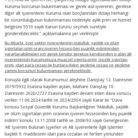
Kuruma borcunun bulunmaması ve gerek asıl işverenin, gerekse
diğer alt işverenlerin Kuruma olan borçlarından dolayı herhangi
bir sorumluluğunun bulunmaması nedeniyle aylık prim ve hizmet
belgesini 5510 sayılı Kanun türünü seçmek suretiyle
gönderebilecektir.” açıklamalarına yer verilmiştir.
Bu itibarla, özel sektör işverenlerinin malullük, yaşlılık ve ölüm
sigortaları prim oranı işveren hissesi beş puanlık indiriminden
yararlanabilmeleri için gerek kendisi gerekse kendisinden iş alan alt
işverenlerinin Kurumumuza muaccel sigorta primi, işsizlik sigortası
primi, idari para cezası ile bunlara ilişkin gecikme cezası ve gecikme
zammı borcunun bulunmaması gerekmektedir.
Konuyla ilgili olarak Kurumumuz aleyhine Danıştay 12. Dairesinin
2019/5932 Esasına kayden açılan, bilahare Danıştay 10.
Dairesinin 2020/2727 Esasına kayden devam eden dava sonucu
verilen 11.06.2024 tarihli ve 2024/2504 sayılı Karar ile “Dava
konusu Sosyal Güvenlik Kurumu Başkanlığının ‘Malulluk, yaşlılık
ve ölüm sigortaları prim oranının işveren hissesinden beş puanlık
indirim’ konulu 13.11.2008 tarihli ve 2008/93 sayılı Genelgesinin
‘Alt İşvereni Bulunan İşyerleri ve Alt İşverenlerle İlgili İşlemler’
başlıklı 9. maddesinin idari para cezaları ve fer’ileri yönünden