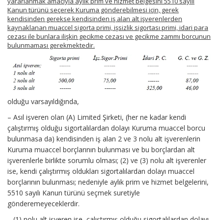
yararlanmak amacıyla aylık prim ve hizmet belgesini 5510 sayılı
Kanun türünü seçerek Kuruma gönderebilmesi için, gerek
kendisinden gerekse kendisinden iş alan alt işverenlerden
kaynaklanan muaccel sigorta primi, işsizlik sigortası primi, idari para
cezası ile bunlara ilişkin gecikme cezası ve gecikme zammı borcunun
bulunmaması gerekmektedir.
olduğu varsayıldığında,
– Asıl işveren olan (A) Limited Şirketi, (her ne kadar kendi
çalıştırmış olduğu sigortalılardan dolayı Kuruma muaccel borcu
bulunmasa da) kendisinden iş alan 2 ve 3 nolu alt işverenlerin
Kuruma muaccel borçlarının bulunması ve bu borçlardan alt
işverenlerle birlikte sorumlu olması; (2) ve (3) nolu alt işverenler
ise, kendi çalıştırmış oldukları sigortalılardan dolayı muaccel
borçlarının bulunması; nedeniyle aylık prim ve hizmet belgelerini,
5510 sayılı Kanun türünü seçmek suretiyle
gönderemeyeceklerdir.
– (1) nolu alt işveren ise, çalıştırmış olduğu sigortalılardan dolayı