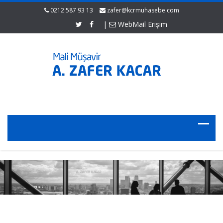
0212 587 93 13
zafer@kcrmuhasebe.com
|
WebMail Erişim