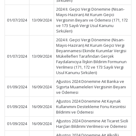
Sirküleri)
2024 II. Geçici Vergi Dönemine (Nisan-
Mayıs-Haziran) Ait Kurum Geçici
01/07/2024
13/09/2024
Vergisinin Beyanı ve Ödemesi (171, 172
ve 173 Sayılı Vergi Usul Kanunu
Sirküleri)
2024 II. Geçici Vergi Dönemine (Nisan-
Mayıs-Haziran) Ait Kurum Geçici Vergi
Beyannamesi Ekinde Kurumlar Vergisi
01/07/2024
13/09/2024
Mükellefleri Tarafından Gerçek
Faydalanıcıya İlişkin Bildirim Formunun
Verilmesi (171, 172 ve 173 Sayılı Vergi
Usul Kanunu Sirküleri)
Ağustos 2024 Dönemine Ait Banka ve
01/09/2024
16/09/2024
Sigorta Muameleleri Vergisinin Beyanı
ve Ödemesi
Ağustos 2024 Dönemine Ait Kaynak
01/09/2024
16/09/2024
Kullanımını Destekleme Fonu Kesintisi
Bildirimi ve Ödemesi
Ağustos 2024 Dönemine Ait Ticaret Sicili
01/09/2024
16/09/2024
Harçları Bildirimi Verilmesi ve Ödemesi
Ağustos 2024 Dönemine Ait Alkollü