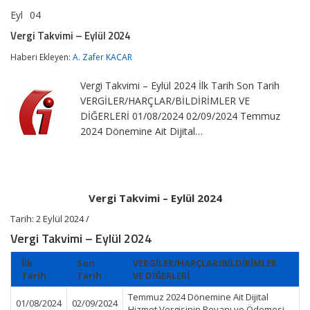
Eyl
04
Vergi
yorumlar kapalı
Takvimi
Vergi Takvimi – Eylül 2024
–
Eylül
Haberi Ekleyen:
A. Zafer KACAR
2024
için
Vergi Takvimi – Eylül 2024 İlk Tarih Son Tarih
VERGİLER/HARÇLAR/BİLDİRİMLER VE
DİĞERLERİ 01/08/2024 02/09/2024 Temmuz
2024 Dönemine Ait Dijital…
Vergi Takvimi – Eylül 2024
Tarih: 2 Eylül 2024 /
Vergi Takvimi – Eylül 2024
İlk
Son
VERGİLER/HARÇLAR/BİLDİRİMLER
Tarih
Tarih
VE DİĞERLERİ
Temmuz 2024 Dönemine Ait Dijital
01/08/2024
02/09/2024
Hizmet Vergisinin Beyanı ve Ödemesi