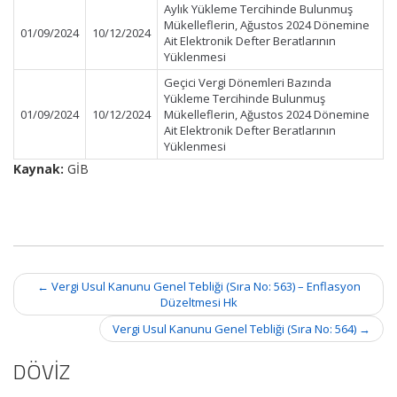
Aylık Yükleme Tercihinde Bulunmuş
Mükelleflerin, Ağustos 2024 Dönemine
01/09/2024
10/12/2024
Ait Elektronik Defter Beratlarının
Yüklenmesi
Geçici Vergi Dönemleri Bazında
Yükleme Tercihinde Bulunmuş
01/09/2024
10/12/2024
Mükelleflerin, Ağustos 2024 Dönemine
Ait Elektronik Defter Beratlarının
Yüklenmesi
Kaynak:
GİB
Post
←
Vergi Usul Kanunu Genel Tebliği (Sıra No: 563) – Enflasyon
navigation
Düzeltmesi Hk
Vergi Usul Kanunu Genel Tebliği (Sıra No: 564)
→
DÖVİZ