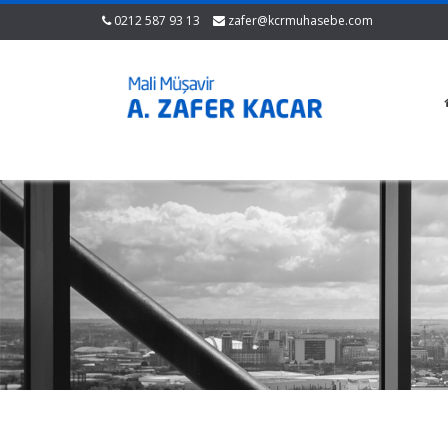
0212 587 93 13
zafer@kcrmuhasebe.com