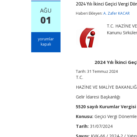
2024 Yılı İkinci Geçici Vergi
AĞU
Haberi Ekleyen:
A. Zafer KACAR
01
T.C. HAZİNE VE
Kanunu Sirküle
2024
yorumlar
Yılı
kapalı
İkinci
Geçici
Vergi
2024 Yılı İkinci 
Döneminde
Uygulanacak
Tarih: 31 Temmuz 2024
Yeniden
T.C.
Değerleme
Oranı
HAZİNE VE MALİYE BAKANLIĞ
için
Gelir İdaresi Başkanlığı
5520 sayılı Kurumlar Vergisi
Konusu:
Geçici Vergi Dönemle
Tarih:
31/07/2024
Sayısı:
KVK-66 / 2024-2 / Yatırı