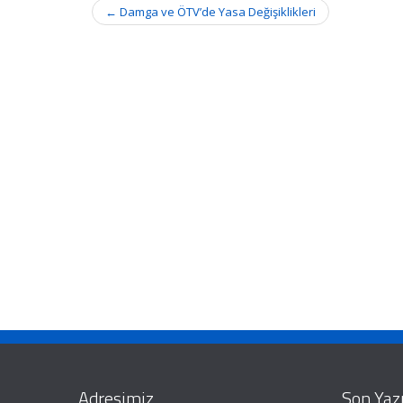
Post
←
Damga ve ÖTV’de Yasa Değişiklikleri
navigation
Adresimiz
Son Yazı