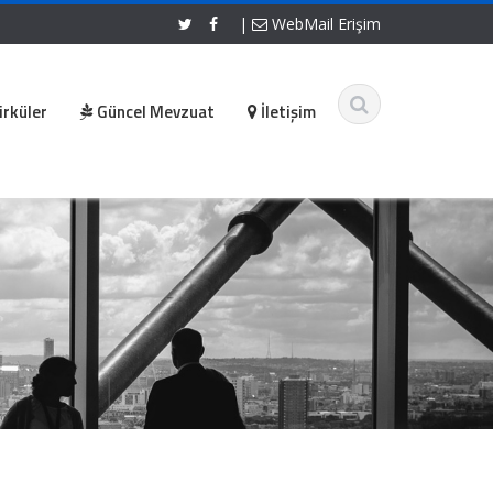
|
WebMail Erişim
irküler
Güncel Mevzuat
İletişim