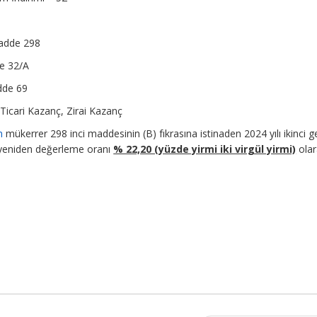
Madde 298
e 32/A
dde 69
 Ticari Kazanç, Zirai Kazanç
n
mükerrer 298 inci maddesinin (B) fıkrasına istinaden 2024 yılı ikinci ge
yeniden değerleme oranı
% 22,20 (yüzde yirmi iki virgül yirmi)
olar