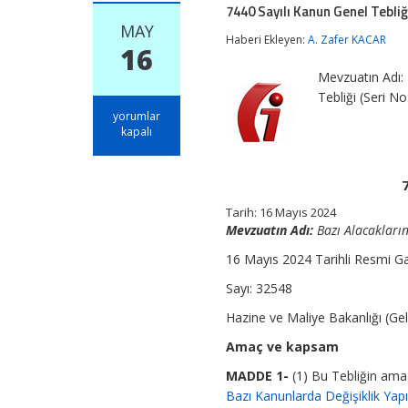
7440 Sayılı Kanun Genel Tebliği
MAY
Haberi Ekleyen:
A. Zafer KACAR
16
Mevzuatın Adı: 
Tebliği (Seri N
7440
yorumlar
Sayılı
kapalı
Kanun
Genel
Tebliği
(Seri
No:
Tarih: 16 Mayıs 2024
6)
Mevzuatın Adı:
Bazı Alacakların
için
16 Mayıs 2024 Tarihli Resmi G
Sayı: 32548
Hazine ve Maliye Bakanlığı (Geli
Amaç ve kapsam
MADDE 1-
(1) Bu Tebliğin amac
Bazı Kanunlarda Değişiklik Ya