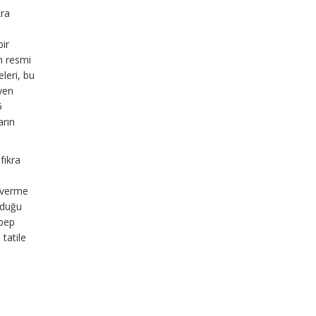
kra
bir
n resmi
eleri, bu
yen
5
arın
fıkra
ç verme
nduğu
ebep
tatile