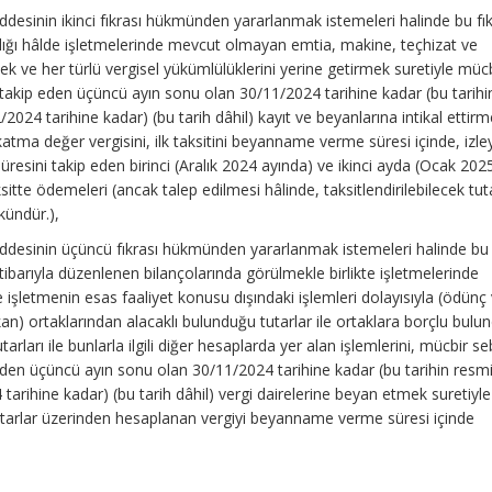
desinin ikinci fıkrası hükmünden yararlanmak istemeleri halinde bu fı
dığı hâlde işletmelerinde mevcut olmayan emtia, makine, teçhizat ve
k ve her türlü vergisel yükümlülüklerini yerine getirmek suretiyle müc
i takip eden üçüncü ayın sonu olan 30/11/2024 tarihine kadar (bu tarihi
/2024 tarihine kadar) (bu tarih dâhil) kayıt ve beyanlarına intikal ettirm
a değer vergisini, ilk taksitini beyanname verme süresi içinde, izle
resini takip eden birinci (Aralık 2024 ayında) ve ikinci ayda (Ocak 202
itte ödemeleri (ancak talep edilmesi hâlinde, taksitlendirilebilecek tut
ündür.),
ddesinin üçüncü fıkrası hükmünden yararlanmak istemeleri halinde bu 
ibarıyla düzenlenen bilançolarında görülmekle birlikte işletmelerinde
işletmenin esas faaliyet konusu dışındaki işlemleri dolayısıyla (ödün
an) ortaklarından alacaklı bulunduğu tutarlar ile ortaklara borçlu bulu
tarları ile bunlarla ilgili diğer hesaplarda yer alan işlemlerini, mücbir s
 eden üçüncü ayın sonu olan 30/11/2024 tarihine kadar (bu tarihin resmi 
tarihine kadar) (bu tarih dâhil) vergi dairelerine beyan etmek suretiyle
utarlar üzerinden hesaplanan vergiyi beyanname verme süresi içinde