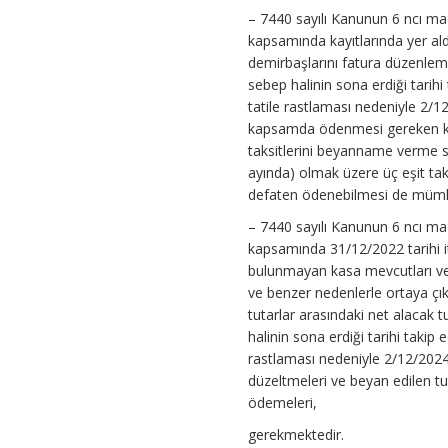
– 7440 sayılı Kanunun 6 ncı mad
kapsamında kayıtlarında yer al
demirbaşlarını fatura düzenleme
sebep halinin sona erdiği tarih
tatile rastlaması nedeniyle 2/12
kapsamda ödenmesi gereken katm
taksitlerini beyanname verme sü
ayında) olmak üzere üç eşit taks
defaten ödenebilmesi de mümk
– 7440 sayılı Kanunun 6 ncı ma
kapsamında 31/12/2022 tarihi it
bulunmayan kasa mevcutları ve 
ve benzer nedenlerle ortaya çık
tutarlar arasındaki net alacak tu
halinin sona erdiği tarihi takip
rastlaması nedeniyle 2/12/2024 
düzeltmeleri ve beyan edilen t
ödemeleri,
gerekmektedir.