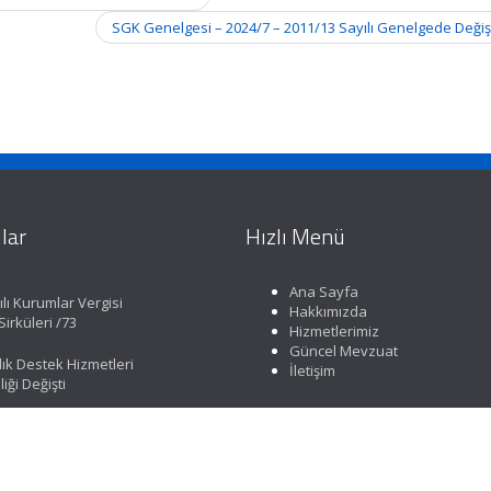
SGK Genelgesi – 2024/7 – 2011/13 Sayılı Genelgede Değiş
lar
Hızlı Menü
Ana Sayfa
lı Kurumlar Vergisi
Hakkımızda
irküleri /73
Hizmetlerimiz
Güncel Mevzuat
lık Destek Hizmetleri
İletişim
iği Değişti