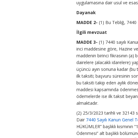
uygulamasına dair usul ve esas
Dayanak
MADDE 2-
(1) Bu Tebliğ, 7440 
İlgili mevzuat
MADDE 3-
(1) 7440 sayılı Kan
inci maddesine göre, Hazine ve 
maddenin birinci fıkrasının (a
dairelere (alacaklı idarelere) y
üçüncü ayın sonuna kadar (bu t
ilk taksiti; başvuru süresinin so
bu taksiti takip eden aylık dö
maddesi kapsamında ödenmesi g
ödemelerde ise ilk taksit beyan
almaktadır.
(2) 25/3/2023 tarihli ve 32143 
Dair
7440 Sayılı Kanun Genel Te
HÜKÜMLER” başlıklı kısmının “1
Ödenmesi” alt başlıklı bölü