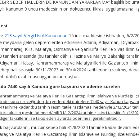
C- MÜCBİR SEBEP HALLERİNDE KANUNDAN YARARLANMA” başlıklı bölümü
ılı Kanunun 9 uncu maddesinin on dokuzuncu fıkrası uygulamasına ili
mesi
 ve
213 sayılı Vergi Usul Kanununun
15 inci maddesine istinaden, 6/2/2
e meydana gelen depremlerden etkilenen Adana, Adıyaman, Diyarbakı
manmaraş, Kilis, Malatya, Osmaniye ve Şanlıurfa illeri ile Sivas İlinin 
 tarihleri arasında (bu tarihler dâhil) Hazine ve Maliye Bakanlığı taraf
 Adıyaman, Hatay, Kahramanmaraş ve Malatya illeri ile Gaziantep İlinin 
 sebep hali sırasıyla 30/11/2023 ve 30/4/2024 tarihlerine uzatılmış, dah
rih dâhil) uzatılması uygun bulunmuştur.
da 7440 sayılı Kanuna göre başvuru ve ödeme süreleri
hramanmaraş ve Malatya illeri ile Gaziantep İlinin İslahiye ve Nurdağı ilçel
ihinde sona ereceğinden, bu yerlerdeki dairelere 7440 sayılı Kanun kapsa
 tarihine kadar (bu tarihin resmi tatile rastlaması nedeniyle 2/12/2024 tar
ci taksitin (peşin ödeme dâhil) 31/12/2024 tarihine, ikinci taksitin 31/1/20
), diğer taksitlerin ise takip eden aylarda ödenmesi gerekmektedir.
 başvurularını, mücbir sebep hali 31/8/2024 tarihine kadar devam ed
ve Malatya illeri ile Gaziantep İlinin İslahiye ve Nurdağı ilçelerindek