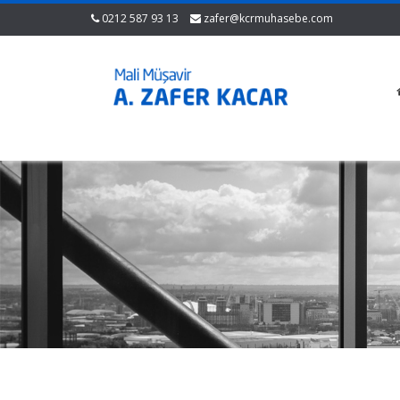
0212 587 93 13
zafer@kcrmuhasebe.com