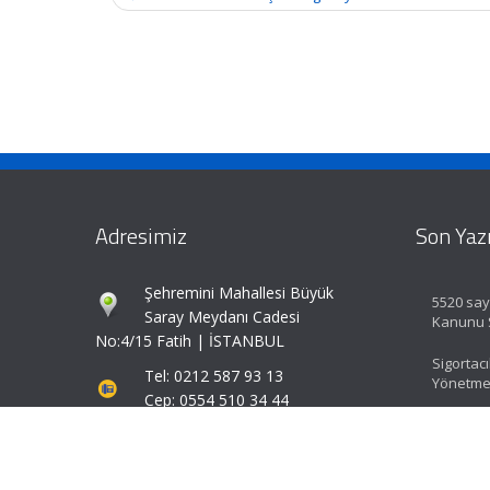
navigation
Adresimiz
Son Yazı
Şehremini Mahallesi Büyük
5520 sayı
Saray Meydanı Cadesi
Kanunu S
No:4/15 Fatih | İSTANBUL
Sigortacı
Tel: 0212 587 93 13
Yönetmel
Cep: 0554 510 34 44
zafer@kcrmuhasebe.com