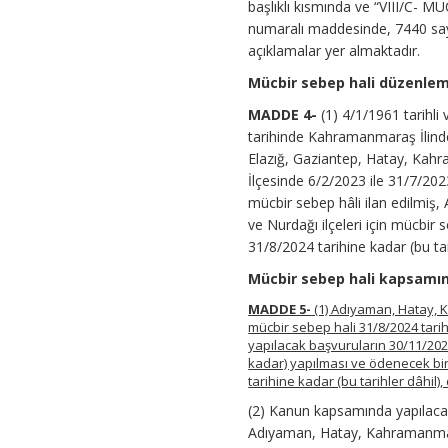
başlıklı kısmında ve “VIII/
numaralı maddesinde, 7440 say
açıklamalar yer almaktadır.
Mücbir sebep hali düzenle
MADDE 4-
(1) 4/1/1961 tarihli
tarihinde Kahramanmaraş İlind
Elazığ, Gaziantep, Hatay, Kahra
İlçesinde 6/2/2023 ile 31/7/2023
mücbir sebep hâli ilan edilmiş,
ve Nurdağı ilçeleri için mücbir
31/8/2024 tarihine kadar (bu ta
Mücbir sebep hali kapsamın
MADDE 5-
(1) Adıyaman, Hatay, Ka
mücbir sebep hali 31/8/2024 tar
yapılacak başvuruların 30/11/2024
kadar) yapılması ve ödenecek birin
tarihine kadar (bu tarihler dâhil
(2) Kanun kapsamında yapılacak
Adıyaman, Hatay, Kahramanmaraş 