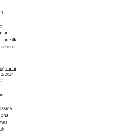
an
de
mlar
linde ilk
artırımı
ği tarihi
/12/2024
de
bu
lmasına
 sona
aması
kuk