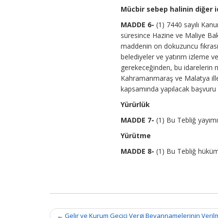
Mücbir sebep halinin diğer i
MADDE 6-
(1) 7440 sayılı Kanu
süresince Hazine ve Maliye Bak
maddenin on dokuzuncu fıkrası 
belediyeler ve yatırım izleme v
gerekeceğinden, bu idarelerin
Kahramanmaraş ve Malatya illeri
kapsamında yapılacak başvuru 
Yürürlük
MADDE 7-
(1) Bu Tebliğ yayımı 
Yürütme
MADDE 8-
(1) Bu Tebliğ hüküml
Post
←
Gelir ve Kurum Geçici Vergi Beyannamelerinin Veril