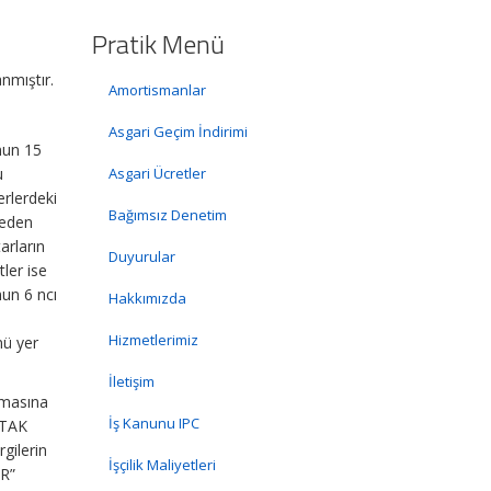
Pratik Menü
nmıştır.
Amortismanlar
Asgari Geçim İndirimi
nun 15
u
Asgari Ücretler
rlerdeki
Bağımsız Denetim
 eden
arların
Duyurular
tler ise
nun 6 ncı
Hakkımızda
Hizmetlerimiz
mü yer
İletişim
lmasına
İş Kanunu IPC
RTAK
gilerin
İşçilik Maliyetleri
R”