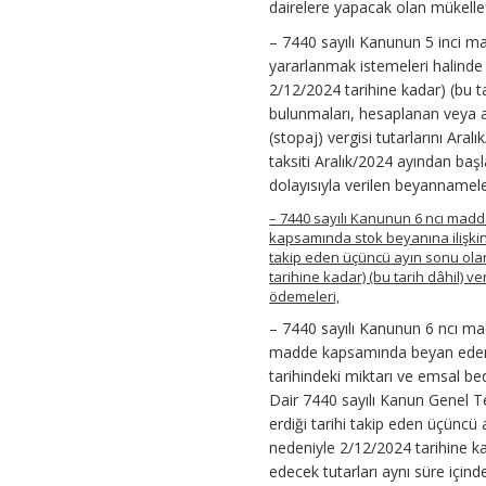
dairelere yapacak olan mükellef
– 7440 sayılı Kanunun 5 inci m
yararlanmak istemeleri halinde 
2/12/2024 tarihine kadar) (bu t
bulunmaları, hesaplanan veya art
(stopaj) vergisi tutarlarını Ara
taksiti Aralık/2024 ayından başl
dolayısıyla verilen beyannamele
– 7440 sayılı Kanunun 6 ncı madd
kapsamında stok beyanına ilişkin
takip eden üçüncü ayın sonu olan
tarihine kadar) (bu tarih dâhil) 
ödemeleri,
– 7440 sayılı Kanunun 6 ncı mad
madde kapsamında beyan eden v
tarihindeki miktarı ve emsal be
Dair 7440 sayılı Kanun Genel T
erdiği tarihi takip eden üçüncü
nedeniyle 2/12/2024 tarihine ka
edecek tutarları aynı süre için