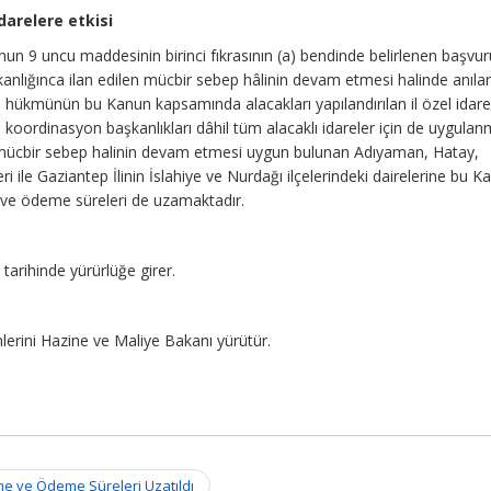
darelere etkisi
nun 9 uncu maddesinin birinci fıkrasının (a) bendinde belirlenen başvur
anlığınca ilan edilen mücbir sebep hâlinin devam etmesi halinde anıla
hükmünün bu Kanun kapsamında alacakları yapılandırılan il özel idarel
e koordinasyon başkanlıkları dâhil tüm alacaklı idareler için de uygulan
 mücbir sebep halinin devam etmesi uygun bulunan Adıyaman, Hatay,
 ile Gaziantep İlinin İslahiye ve Nurdağı ilçelerindeki dairelerine bu K
ve ödeme süreleri de uzamaktadır.
tarihinde yürürlüğe girer.
erini Hazine ve Maliye Bakanı yürütür.
me ve Ödeme Süreleri Uzatıldı