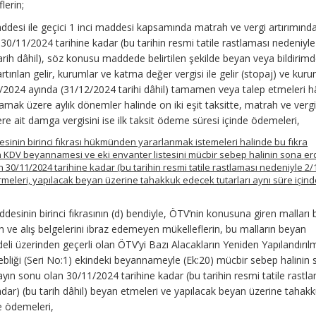
lerin;
addesi ile geçici 1 inci maddesi kapsamında matrah ve vergi artırımınd
30/11/2024 tarihine kadar (bu tarihin resmi tatile rastlaması nedeniyle
arih dâhil), söz konusu maddede belirtilen şekilde beyan veya bildirim
ırılan gelir, kurumlar ve katma değer vergisi ile gelir (stopaj) ve kuru
lık/2024 ayında (31/12/2024 tarihi dâhil) tamamen veya talep etmeleri hâ
amak üzere aylık dönemler halinde on iki eşit taksitte, matrah ve vergi 
re ait damga vergisini ise ilk taksit ödeme süresi içinde ödemeleri,
esinin birinci fıkrası hükmünden yararlanmak istemeleri halinde bu fıkra
 KDV beyannamesi ve eki envanter listesini mücbir sebep halinin sona erdi
 30/11/2024 tarihine kadar (bu tarihin resmi tatile rastlaması nedeniyle 2
vermeleri, yapılacak beyan üzerine tahakkuk edecek tutarları aynı süre için
desinin birinci fıkrasının (d) bendiyle, ÖTV’nin konusuna giren malları 
e alış belgelerini ibraz edemeyen mükelleflerin, bu malların beyan
deli üzerinden geçerli olan ÖTV’yi Bazı Alacakların Yeniden Yapılandırı
ebliği (Seri No:1) ekindeki beyannameyle (Ek:20) mücbir sebep halinin
 ayın sonu olan 30/11/2024 tarihine kadar (bu tarihin resmi tatile rastl
dar) (bu tarih dâhil) beyan etmeleri ve yapılacak beyan üzerine tahak
de ödemeleri,