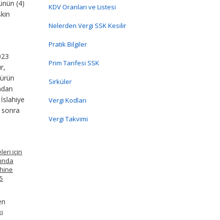
nün (4)
KDV Oranları ve Listesi
şkin
Nelerden Vergi SSK Kesilir
Pratik Bilgiler
023
Prim Tarifesi SSK
r,
Gürün
Sirküler
ından
İslahiye
Vergi Kodları
a sonra
Vergi Takvimi
eri için
mında
ihine
25
en
i