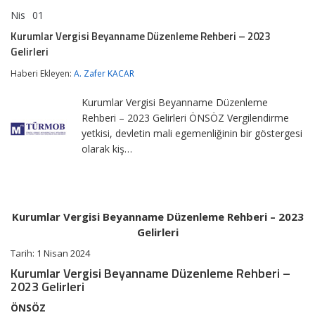
Nis
01
Kurumlar
yorumlar kapalı
Vergisi
Kurumlar Vergisi Beyanname Düzenleme Rehberi – 2023
Beyanname
Gelirleri
Düzenleme
Rehberi
Haberi Ekleyen:
A. Zafer KACAR
–
2023
Gelirleri
Kurumlar Vergisi Beyanname Düzenleme
için
Rehberi – 2023 Gelirleri ÖNSÖZ Vergilendirme
yetkisi, devletin mali egemenliğinin bir göstergesi
olarak kiş…
Kurumlar Vergisi Beyanname Düzenleme Rehberi – 2023
Gelirleri
Tarih: 1 Nisan 2024
Kurumlar Vergisi Beyanname Düzenleme Rehberi –
2023 Gelirleri
ÖNSÖZ