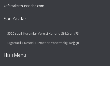
zafer@kcrmuhasebe.com
Son Yazılar
5520 sayılı Kurumlar Vergisi Kanunu Sirküleri /73
Sigortacılık Destek Hizmetleri Yönetmeliği Değişti
Hızlı Menü
Ana Sayfa
Hakkımızda
Hizmetlerimiz
Güncel Mevzuat
İletişim