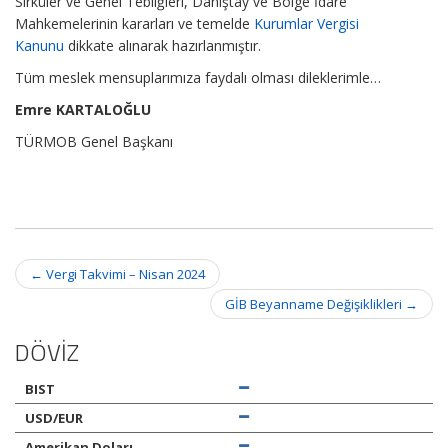
Sirküler ve Genel Tebliğleri, Danıştay ve Bölge İdare
Mahkemelerinin kararları ve temelde
Kurumlar Vergisi
Kanunu
dikkate alınarak hazırlanmıştır.
Tüm meslek mensuplarımıza faydalı olması dileklerimle…
Emre KARTALOĞLU
TÜRMOB Genel Başkanı
Post
←
Vergi Takvimi – Nisan 2024
navigation
GİB Beyanname Değişiklikleri
→
DÖVİZ
BIST
USD/EUR
Amerikan Doları