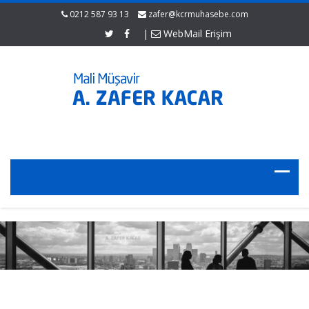
0212 587 93 13
zafer@kcrmuhasebe.com
|
WebMail Erişim