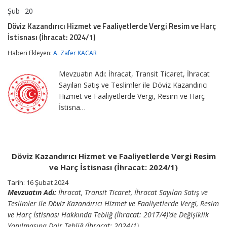
Şub
20
Döviz
yorumlar kapalı
Kazandırıcı
Döviz Kazandırıcı Hizmet ve Faaliyetlerde Vergi Resim ve Harç
Hizmet
İstisnası (İhracat: 2024/1)
ve
Faaliyetlerde
Haberi Ekleyen:
A. Zafer KACAR
Vergi
Resim
ve
Mevzuatın Adı: İhracat, Transit Ticaret, İhracat
Harç
Sayılan Satış ve Teslimler ile Döviz Kazandırıcı
İstisnası
Hizmet ve Faaliyetlerde Vergi, Resim ve Harç
(İhracat:
2024/1)
İstisna…
için
Döviz Kazandırıcı Hizmet ve Faaliyetlerde Vergi Resim
ve Harç İstisnası (İhracat: 2024/1)
Tarih: 16 Şubat 2024
Mevzuatın Adı:
İhracat, Transit Ticaret, İhracat Sayılan Satış ve
Teslimler ile Döviz Kazandırıcı Hizmet ve Faaliyetlerde Vergi, Resim
ve Harç İstisnası Hakkında Tebliğ (İhracat: 2017/4)’de Değişiklik
Yapılmasına Dair Tebliğ (İhracat: 2024/1)