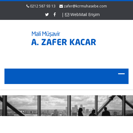
0212 587 93 13
zafer@kcrmuhasebe.com
|
WebMail Erişim