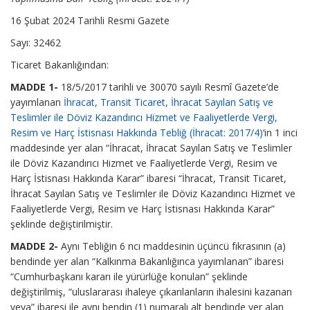
16 Şubat 2024 Tarihli Resmi Gazete
Sayı: 32462
Ticaret Bakanlığından:
MADDE 1-
18/5/2017 tarihli ve 30070 sayılı Resmî Gazete’de
yayımlanan
İhracat, Transit Ticaret, İhracat Sayılan Satış ve
Teslimler ile Döviz Kazandırıcı Hizmet ve Faaliyetlerde Vergi,
Resim ve Harç İstisnası Hakkında Tebliğ (İhracat: 2017/4)
‘in 1 inci
maddesinde yer alan “İhracat, İhracat Sayılan Satış ve Teslimler
ile Döviz Kazandırıcı Hizmet ve Faaliyetlerde Vergi, Resim ve
Harç İstisnası Hakkında Karar” ibaresi “İhracat, Transit Ticaret,
İhracat Sayılan Satış ve Teslimler ile Döviz Kazandırıcı Hizmet ve
Faaliyetlerde Vergi, Resim ve Harç İstisnası Hakkında Karar”
şeklinde değiştirilmiştir.
MADDE 2-
Aynı Tebliğin 6 ncı maddesinin üçüncü fıkrasının (a)
bendinde yer alan “Kalkınma Bakanlığınca yayımlanan” ibaresi
“Cumhurbaşkanı kararı ile yürürlüğe konulan” şeklinde
değiştirilmiş, “uluslararası ihaleye çıkarılanların ihalesini kazanan
veya” ibaresi ile aynı bendin (1) numaralı alt bendinde yer alan