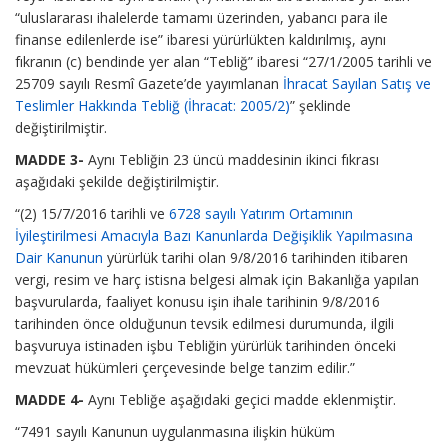
“uluslararası ihalelerde tamamı üzerinden, yabancı para ile
finanse edilenlerde ise” ibaresi yürürlükten kaldırılmış, aynı
fıkranın (c) bendinde yer alan “Tebliğ” ibaresi “27/1/2005 tarihli ve
25709 sayılı Resmî Gazete’de yayımlanan
İhracat Sayılan Satış ve
Teslimler Hakkında Tebliğ (İhracat: 2005/2)
” şeklinde
değiştirilmiştir.
MADDE 3-
Aynı Tebliğin 23 üncü maddesinin ikinci fıkrası
aşağıdaki şekilde değiştirilmiştir.
“(2) 15/7/2016 tarihli ve
6728 sayılı Yatırım Ortamının
İyileştirilmesi Amacıyla Bazı Kanunlarda Değişiklik Yapılmasına
Dair Kanunun
yürürlük tarihi olan 9/8/2016 tarihinden itibaren
vergi, resim ve harç istisna belgesi almak için Bakanlığa yapılan
başvurularda, faaliyet konusu işin ihale tarihinin 9/8/2016
tarihinden önce olduğunun tevsik edilmesi durumunda, ilgili
başvuruya istinaden işbu Tebliğin yürürlük tarihinden önceki
mevzuat hükümleri çerçevesinde belge tanzim edilir.”
MADDE 4-
Aynı Tebliğe aşağıdaki geçici madde eklenmiştir.
“7491 sayılı Kanunun uygulanmasına ilişkin hüküm