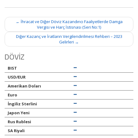
Post
←
İhracat ve Diğer Döviz Kazandırıcı Faaliyetlerde Damga
navigation
Vergisi ve Harç İstisnası (Seri No:1)
Diğer Kazanç ve İratların Vergilendirilmesi Rehberi – 2023
Gelirleri
→
DÖVİZ
BIST
USD/EUR
Amerikan Doları
Euro
İngiliz Sterlini
Japon Yeni
Rus Rublesi
SA Riyali