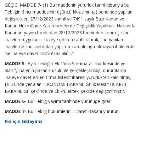
GEÇİCİ MADDE 7- (1) Bu maddenin yürürlük tarihi itibarıyla bu
Tebliğin 6 ncı maddesinin üçüncü fıkrasının (a) bendinde yapılan
değişiklikler, 27/12/2023 tarihli ve 7491 sayılı Bazı Kanun ve
Kanun Hükmünde Kararnamelerde Değişiklik Yapılması Hakkında
Kanunun yayım tarihi olan 28/12/2023 tarihinden sonra çıkılan
ihalelere uygulanır. İhaleye çıkılma tarihi olarak, ilan yapılan
ihalelerde ilan tarihi, ilan yapılma zorunluluğu olmayan ihalelerde
ise ihaleye davet tarihi esas alınır.”
MADDE 5-
Aynı Tebliğin Ek-1’inin 9 numaralı maddesinde yer
alan “, ihalenin pazarlık usulü ile gerçekleştirildiği durumlarda
ihaleye davet edilen firma listesi” ibaresi yürürlükten kaldırılmış,
Ek-3’ünde yer alan “EKONOMİ BAKANLIĞI” ibaresi “TİCARET
BAKANLIĞI” şeklinde ve Ek-4’ü ekteki şekilde değiştirilmiştir.
MADDE 6-
Bu Tebliğ yayımı tarihinde yürürlüğe girer.
MADDE 7-
Bu Tebliğ hükümlerini Ticaret Bakanı yürütür.
Eki için tıklayınız