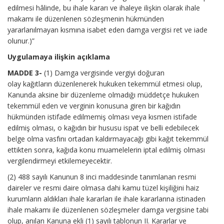
edilmesi hâlinde, bu ihale kararı ve ihaleye ilişkin olarak ihale
makamı ile düzenlenen sözleşmenin hükmünden
yararlanılmayan kısmına isabet eden damga vergisi ret ve iade
olunur.)”
Uygulamaya ilişkin açıklama
MADDE 3-
(1) Damga vergisinde vergiyi doğuran
olay kağıtların düzenlenerek hukuken tekemmül etmesi olup,
Kanunda aksine bir düzenleme olmadığı müddetçe hukuken
tekemmül eden ve verginin konusuna giren bir kağıdın
hükmünden istifade edilmemiş olması veya kısmen istifade
edilmiş olması, o kağıdın bir hususu ispat ve belli edebilecek
belge olma vasfını ortadan kaldırmayacağı gibi kağıt tekemmül
ettikten sonra, kağıda konu muamelelerin iptal edilmiş olması
vergilendirmeyi etkilemeyecektir.
(2) 488 sayılı Kanunun 8 inci maddesinde tanımlanan resmi
daireler ve resmi daire olmasa dahi kamu tüzel kişiliğini haiz
kurumların aldıkları ihale kararları ile ihale kararlarına istinaden
ihale makamı ile düzenlenen sözleşmeler damga vergisine tabi
olup, anılan Kanuna ekli (1) sayılı tablonun II. Kararlar ve