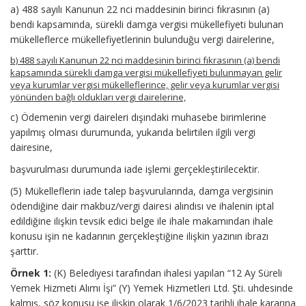
a) 488 sayılı Kanunun 22 nci maddesinin birinci fıkrasının (a)
bendi kapsamında, sürekli damga vergisi mükellefiyeti bulunan
mükelleflerce mükellefiyetlerinin bulunduğu vergi dairelerine,
b) 488 sayılı Kanunun 22 nci maddesinin birinci fıkrasının (a) bendi
kapsamında sürekli damga vergisi mükellefiyeti bulunmayan gelir
veya kurumlar vergisi mükelleflerince, gelir veya kurumlar vergisi
yönünden bağlı oldukları vergi dairelerine,
c) Ödemenin vergi daireleri dışındaki muhasebe birimlerine
yapılmış olması durumunda, yukarıda belirtilen ilgili vergi
dairesine,
başvurulması durumunda iade işlemi gerçekleştirilecektir.
(5) Mükelleflerin iade talep başvurularında, damga vergisinin
ödendiğine dair makbuz/vergi dairesi alındısı ve ihalenin iptal
edildiğine ilişkin tevsik edici belge ile ihale makamından ihale
konusu işin ne kadarının gerçekleştiğine ilişkin yazının ibrazı
şarttır.
Örnek 1:
(K) Belediyesi tarafından ihalesi yapılan “12 Ay Süreli
Yemek Hizmeti Alımı İşi” (Y) Yemek Hizmetleri Ltd. Şti. uhdesinde
kalmış, söz konusu işe ilişkin olarak 1/6/2023 tarihli ihale kararına