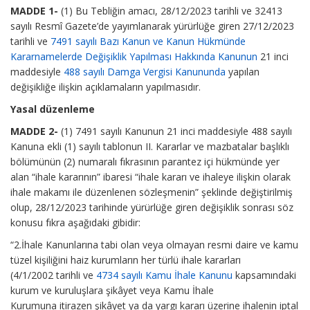
MADDE 1-
(1) Bu Tebliğin amacı, 28/12/2023 tarihli ve 32413
sayılı Resmî Gazete’de yayımlanarak yürürlüğe giren 27/12/2023
tarihli ve
7491 sayılı Bazı Kanun ve Kanun Hükmünde
Kararnamelerde Değişiklik Yapılması Hakkında Kanunun
21 inci
maddesiyle
488 sayılı Damga Vergisi Kanununda
yapılan
değişikliğe ilişkin açıklamaların yapılmasıdır.
Yasal düzenleme
MADDE 2-
(1) 7491 sayılı Kanunun 21 inci maddesiyle 488 sayılı
Kanuna ekli (1) sayılı tablonun II. Kararlar ve mazbatalar başlıklı
bölümünün (2) numaralı fıkrasının parantez içi hükmünde yer
alan “ihale kararının” ibaresi “ihale kararı ve ihaleye ilişkin olarak
ihale makamı ile düzenlenen sözleşmenin” şeklinde değiştirilmiş
olup, 28/12/2023 tarihinde yürürlüğe giren değişiklik sonrası söz
konusu fıkra aşağıdaki gibidir:
“2.İhale Kanunlarına tabi olan veya olmayan resmi daire ve kamu
tüzel kişiliğini haiz kurumların her türlü ihale kararları
(4/1/2002 tarihli ve
4734 sayılı Kamu İhale Kanunu
kapsamındaki
kurum ve kuruluşlara şikâyet veya Kamu İhale
Kurumuna itirazen şikâyet ya da yargı kararı üzerine ihalenin iptal