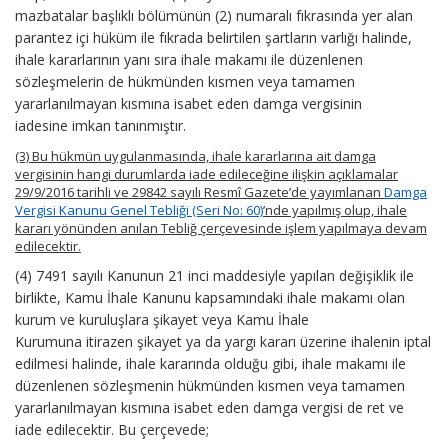
mazbatalar başlıklı bölümünün (2) numaralı fıkrasında yer alan
parantez içi hüküm ile fıkrada belirtilen şartların varlığı halinde,
ihale kararlarının yanı sıra ihale makamı ile düzenlenen
sözleşmelerin de hükmünden kısmen veya tamamen
yararlanılmayan kısmına isabet eden damga vergisinin
iadesine imkan tanınmıştır.
(3) Bu hükmün uygulanmasında, ihale kararlarına ait damga
vergisinin hangi durumlarda iade edileceğine ilişkin açıklamalar
29/9/2016 tarihli ve 29842 sayılı Resmî Gazete’de yayımlanan
Damga
Vergisi Kanunu Genel Tebliği (Seri No: 60)
’nde yapılmış olup, ihale
kararı yönünden anılan Tebliğ çerçevesinde işlem yapılmaya devam
edilecektir.
(4) 7491 sayılı Kanunun 21 inci maddesiyle yapılan değişiklik ile
birlikte, Kamu İhale Kanunu kapsamındaki ihale makamı olan
kurum ve kuruluşlara şikayet veya Kamu İhale
Kurumuna itirazen şikayet ya da yargı kararı üzerine ihalenin iptal
edilmesi halinde, ihale kararında olduğu gibi, ihale makamı ile
düzenlenen sözleşmenin hükmünden kısmen veya tamamen
yararlanılmayan kısmına isabet eden damga vergisi de ret ve
iade edilecektir. Bu çerçevede;