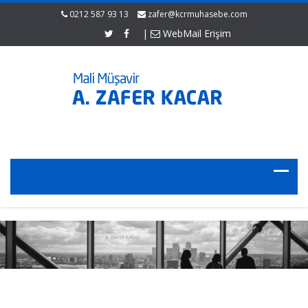
0212 587 93 13
zafer@kcrmuhasebe.com
|
WebMail Erişim