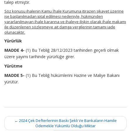
talep etmiştir.
Söz konusu ihalenin Kamu İhale Kurumuna itirazen şikayet üzerine
işe başlanılmadan iptal edilmesi nedeniyle, hükmünden
yararlanılmayan ihale kararına ve ihaleye ilişkin olarak ihale makamı
ile düzenlenen sözleşmeye ait damga vergilerinin tamamı iade
olunacaktır.
Yürürlük
MADDE 4-
(1) Bu Tebliğ 28/12/2023 tarihinden geçerli olmak
üzere yayımı tarihinde yürürlüğe girer.
Yürütme
MADDE 5-
(1) Bu Tebliğ hükümlerini Hazine ve Maliye Bakanı
yürütür.
Post
←
2024 Çek Defterlerinin Baskı Şekli Ve Bankaların Hamile
navigation
Ödemekle Yükümlü Olduğu Miktar