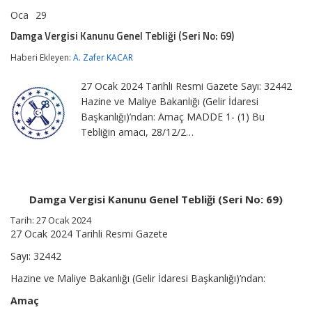
Oca
29
Damga
yorumlar kapalı
Vergisi
Damga Vergisi Kanunu Genel Tebliği (Seri No: 69)
Kanunu
Genel
Haberi Ekleyen:
A. Zafer KACAR
Tebliği
(Seri
27 Ocak 2024 Tarihli Resmi Gazete Sayı: 32442
No:
69)
Hazine ve Maliye Bakanlığı (Gelir İdaresi
için
Başkanlığı)’ndan: Amaç MADDE 1- (1) Bu
Tebliğin amacı, 28/12/2…
Damga Vergisi Kanunu Genel Tebliği (Seri No: 69)
Tarih: 27 Ocak 2024
27 Ocak 2024 Tarihli Resmi Gazete
Sayı: 32442
Hazine ve Maliye Bakanlığı (Gelir İdaresi Başkanlığı)’ndan:
Amaç