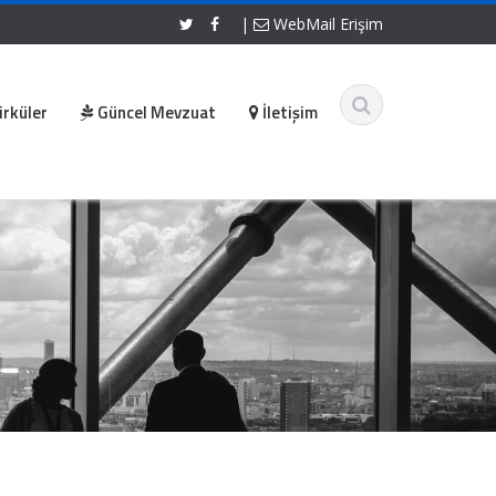
|
WebMail Erişim
irküler
Güncel Mevzuat
İletişim