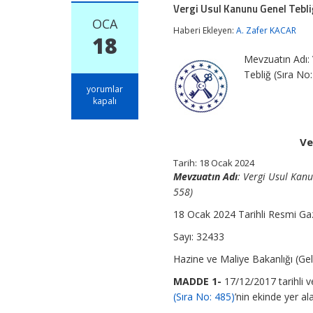
Vergi Usul Kanunu Genel Tebliğ
OCA
Haberi Ekleyen:
A. Zafer KACAR
18
Mevzuatın Adı: 
Tebliğ (Sıra N
Vergi
yorumlar
Usul
kapalı
Kanunu
Genel
Tebliği
Ve
(Sıra
No:
Tarih: 18 Ocak 2024
558)
Mevzuatın Adı
: Vergi Usul Kanu
için
558)
18 Ocak 2024 Tarihli Resmi Ga
Sayı: 32433
Hazine ve Maliye Bakanlığı (Geli
MADDE 1-
17/12/2017 tarihli 
(Sıra No: 485)
’nin ekinde yer ala