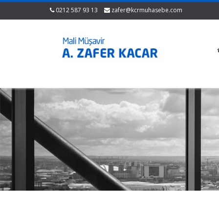
0212 587 93 13
zafer@kcrmuhasebe.com