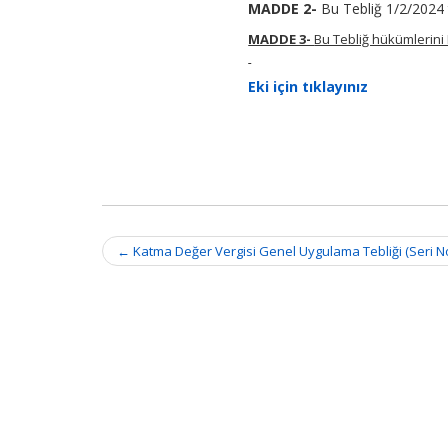
MADDE 2-
Bu Tebliğ 1/2/2024 t
MADDE 3-
Bu Tebliğ hükümlerini
Eki için tıklayınız
Post
←
Katma Değer Vergisi Genel Uygulama Tebliği (Seri No
navigation