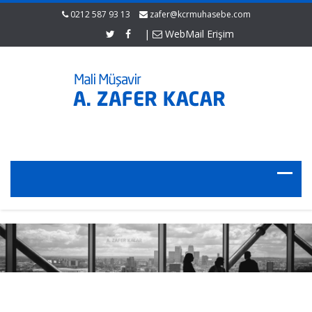
0212 587 93 13
zafer@kcrmuhasebe.com
|
WebMail Erişim