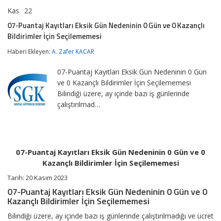
Kas
22
07-
yorumlar kapalı
Puantaj
07-Puantaj Kayıtları Eksik Gün Nedeninin 0 Gün ve 0 Kazançlı
Kayıtları
Bildirimler İçin Seçilememesi
Eksik
Gün
Haberi Ekleyen:
A. Zafer KACAR
Nedeninin
0
Gün
07-Puantaj Kayıtları Eksik Gün Nedeninin 0 Gün
ve
ve 0 Kazançlı Bildirimler İçin Seçilememesi
0
Bilindiği üzere, ay içinde bazı iş günlerinde
Kazançlı
Bildirimler
çalıştırılmad…
İçin
Seçilememesi
için
07-Puantaj Kayıtları Eksik Gün Nedeninin 0 Gün ve 0
Kazançlı Bildirimler İçin Seçilememesi
Tarih: 20 Kasım 2023
07-Puantaj Kayıtları Eksik Gün Nedeninin 0 Gün ve 0
Kazançlı Bildirimler İçin Seçilememesi
Bilindiği üzere, ay içinde bazı iş günlerinde çalıştırılmadığı ve ücret