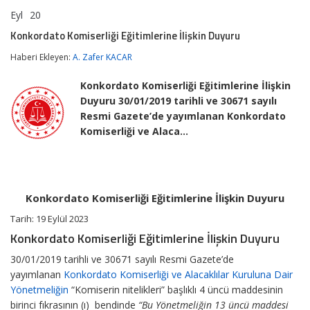
Eyl
20
Konkordato
yorumlar kapalı
Komiserliği
Konkordato Komiserliği Eğitimlerine İlişkin Duyuru
Eğitimlerine
İlişkin
Haberi Ekleyen:
A. Zafer KACAR
Duyuru
için
Konkordato Komiserliği Eğitimlerine İlişkin
Duyuru 30/01/2019 tarihli ve 30671 sayılı
Resmi Gazete’de yayımlanan Konkordato
Komiserliği ve Alaca…
Konkordato Komiserliği Eğitimlerine İlişkin Duyuru
Tarih: 19 Eylül 2023
Konkordato Komiserliği Eğitimlerine İlişkin Duyuru
30/01/2019 tarihli ve 30671 sayılı Resmi Gazete’de
yayımlanan
Konkordato Komiserliği ve Alacaklılar Kuruluna Dair
Yönetmeliğin
“Komiserin nitelikleri” başlıklı 4 üncü maddesinin
birinci fıkrasının (ı) bendinde
“Bu Yönetmeliğin 13 üncü maddesi