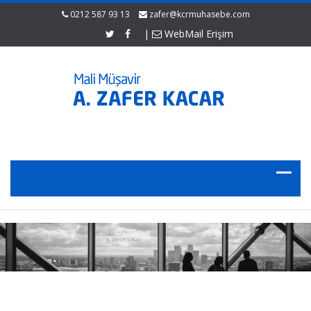
0212 587 93 13
zafer@kcrmuhasebe.com
|
WebMail Erişim