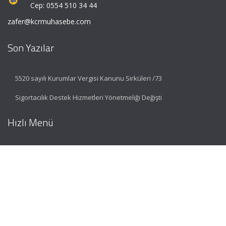
Cep: 0554 510 34 44
zafer@kcrmuhasebe.com
Son Yazılar
5520 sayılı Kurumlar Vergisi Kanunu Sirküleri /73
Sigortacılık Destek Hizmetleri Yönetmeliği Değişti
Hızlı Menü
Ana Sayfa
Hakkımızda
Hizmetlerimiz
Güncel Mevzuat
İletişim