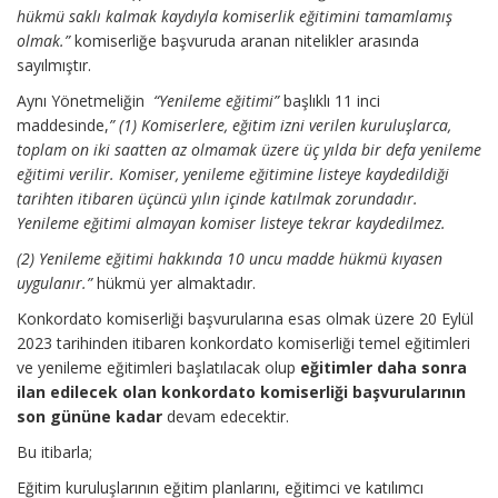
hükmü saklı kalmak kaydıyla komiserlik eğitimini tamamlamış
olmak.”
komiserliğe başvuruda aranan nitelikler arasında
sayılmıştır.
Aynı Yönetmeliğin
“Yenileme eğitimi”
başlıklı 11 inci
maddesinde,
” (1) Komiserlere, eğitim izni verilen kuruluşlarca,
toplam on iki saatten az olmamak üzere üç yılda bir defa yenileme
eğitimi verilir. Komiser, yenileme eğitimine listeye kaydedildiği
tarihten itibaren üçüncü yılın içinde katılmak zorundadır.
Yenileme eğitimi almayan komiser listeye tekrar kaydedilmez.
(2) Yenileme eğitimi hakkında 10 uncu madde hükmü kıyasen
uygulanır.”
hükmü yer almaktadır.
Konkordato komiserliği başvurularına esas olmak üzere 20 Eylül
2023 tarihinden itibaren konkordato komiserliği temel eğitimleri
ve yenileme eğitimleri başlatılacak olup
eğitimler daha sonra
ilan edilecek olan konkordato komiserliği başvurularının
son gününe kadar
devam edecektir.
Bu itibarla;
Eğitim kuruluşlarının eğitim planlarını, eğitimci ve katılımcı