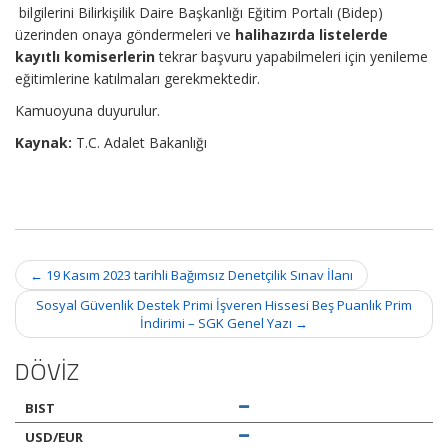
bilgilerini Bilirkişilik Daire Başkanlığı Eğitim Portalı (Bidep)
üzerinden onaya göndermeleri ve
halihazırda listelerde
kayıtlı komiserlerin
tekrar başvuru yapabilmeleri için yenileme
eğitimlerine katılmaları gerekmektedir.
Kamuoyuna duyurulur.
Kaynak:
T.C. Adalet Bakanlığı
Post
←
19 Kasım 2023 tarihli Bağımsız Denetçilik Sınav İlanı
navigation
Sosyal Güvenlik Destek Primi İşveren Hissesi Beş Puanlık Prim
İndirimi – SGK Genel Yazı
→
DÖVİZ
BIST
USD/EUR