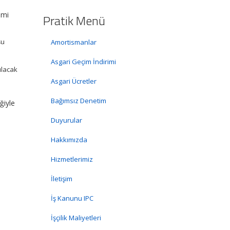
smi
Pratik Menü
şu
Amortismanlar
Asgari Geçim İndirimi
ılacak
Asgari Ücretler
Bağımsız Denetim
ğiyle
Duyurular
Hakkımızda
Hizmetlerimiz
İletişim
İş Kanunu IPC
İşçilik Maliyetleri