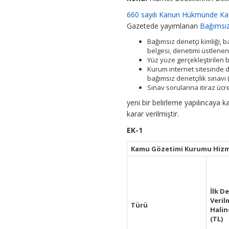
660 sayılı Kanun Hükmünde K
Gazetede yayımlanan
Bağımsız
Bağımsız denetçi kimliği, 
belgesi, denetimi üstlenen
Yüz yüze gerçekleştirilen ba
Kurum internet sitesinde 
bağımsız denetçilik sınavı (
Sınav sorularına itiraz ücre
yeni bir belirleme yapılıncaya k
karar verilmiştir.
EK-1
Kamu Gözetimi Kurumu Hizmet
İlk D
Veril
Türü
Hali
(TL)