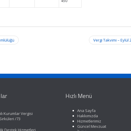
450
ümlülüğü
Vergi Takvimi – Eylül
lar
Hızlı Menü
Ana Sayfa
lı Kurumlar Vergisi
Hakkımızda
irküleri /73
Hizmetlerimiz
Güncel Mevzuat
lık Destek Hizmetleri