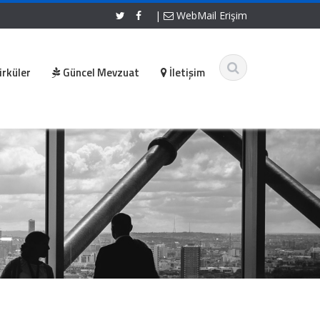
|
WebMail Erişim
irküler
Güncel Mevzuat
İletişim