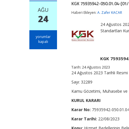
KGK 75935942-050.01.04-[01/1
AĞU
Haberi Ekleyen:
A. Zafer KACAR
24
24 Ağustos 202
Standartları 
KGK
yorumlar
75935942-
kapalı
050.01.04-
[01/18742]
Sayılı
KGK 75935942-
Kararı
–
Tarih: 24 Ağustos 2023
Hizmet
24 Ağustos 2023 Tarihli Resmi
Bedelleri
için
Sayı: 32289
Kamu Gözetimi, Muhasebe ve 
KURUL KARARI
Karar No:
75935942-050.01.04
Karar Tarihi:
22/08/2023
Konu:
Hizmet Bedellerinin Bel