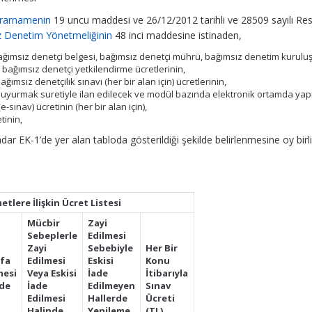
ararnamenin
19 uncu maddesi ve 26/12/2012 tarihli ve 28509 sayılı Re
 Denetim Yönetmeliğinin
48 inci maddesine istinaden,
bağımsız denetçi belgesi, bağımsız denetçi mührü, bağımsız denetim kurulu
 bağımsız denetçi yetkilendirme ücretlerinin,
ğımsız denetçilik sınavı (her bir alan için) ücretlerinin,
duyurmak suretiyle ilan edilecek ve modül bazında elektronik ortamda yap
e-sınav) ücretinin (her bir alan için),
tinin,
adar EK-1’de yer alan tabloda gösterildiği şekilde belirlenmesine oy birli
lere İlişkin Ücret Listesi
Mücbir
Zayi
Sebeplerle
Edilmesi
Zayi
Sebebiyle
Her Bir
efa
Edilmesi
Eskisi
Konu
mesi
Veya Eskisi
İade
İtibarıyla
nde
İade
Edilmeyen
Sınav
Edilmesi
Hallerde
Ücreti
Halinde
Yenileme
(TL)