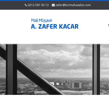
0212 587 93 13
zafer@kcrmuhasebe.com