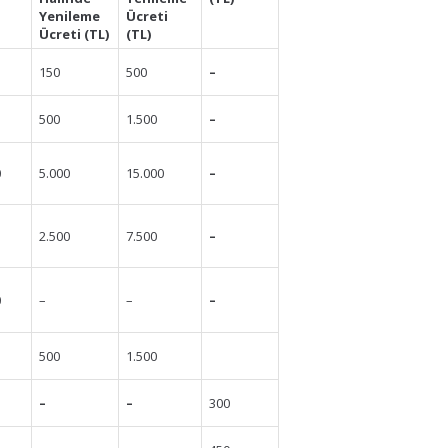
Yenileme
Ücreti
Ücreti (TL)
(TL)
150
500
–
500
1.500
–
0
5.000
15.000
–
2.500
7.500
–
0
–
–
–
500
1.500
–
–
300