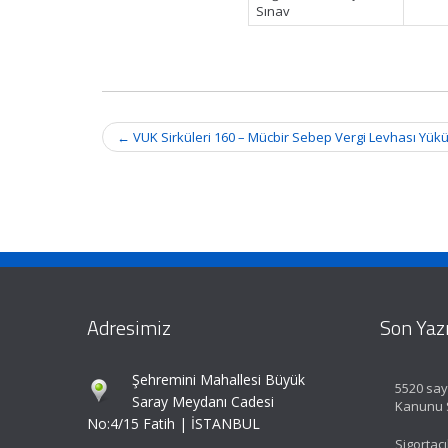
Sınav
Post
←
VUK Sirküleri 160 – Mücbir Sebep Vergi Levhası Yük
navigation
Adresimiz
Son Yazı
Şehremini Mahallesi Büyük
5520 sayı
Saray Meydanı Cadesi
Kanunu S
No:4/15 Fatih | İSTANBUL
Sigortacı