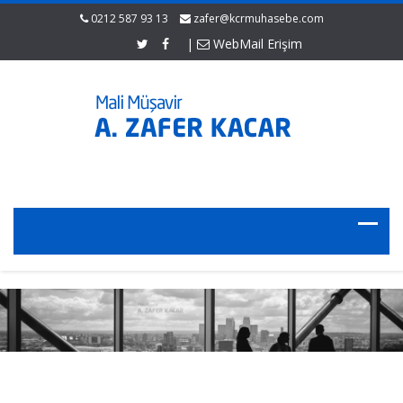
0212 587 93 13
zafer@kcrmuhasebe.com
|
WebMail Erişim