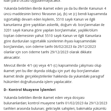
idari para cezası uygulanmayacaktır.
Yukarıda belirtilen illerde ikamet eden ya da bu illerde Kanunun 4
üncü maddesinin birinci fıkrasının (a), (b) ve (c) bendi kapsamında
sigortalılığı devam eden kişilerin, 5510 sayılı Kanun ve ilgili
kanunlarına göre yaptıkları askerlik, doğum vb. borçlanmaları ile
3201 sayılı Kanuna göre yapılan borçlanmalar, yaşlılık/ölüm
toptan ödemesinin yahut 5510 sayılı Kanun ve ilgili Kanunlara
göre durdurulan sigortalılık sürelerinin ihyası kapsamındaki
borçlarından, son ödeme tarihi 06/02/2023 ila 29/12/2023
olanlar için son ödeme tarihi 29/12/2023 olarak dikkate
alınacaktır.
Mevcut illerde 4/1-(a) veya 4/1-(c) kapsamında çalışması olup
ikamet yeri bu iller dışında olduğu için yurt dışı borçlanmaları
ikamet ilinde gerçekleştirilenler hakkında da yukarıdaki paragraf
hükümleri doğrultusunda işlem yapılacaktır.
D- Kontrol Muayene İşlemleri
Yukarıda belirtilen illerde ikamet eden veya dosyası
bulunanlardan; kontrol muayene tarihi 01/02/2023 ila 29/12/2023
tarihleri arasında bulunan; gelir/aylık sahipleri, bakmakla yükümlü