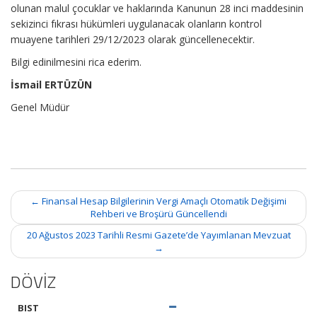
olunan malul çocuklar ve haklarında Kanunun 28 inci maddesinin
sekizinci fıkrası hükümleri uygulanacak olanların kontrol
muayene tarihleri 29/12/2023 olarak güncellenecektir.
Bilgi edinilmesini rica ederim.
İsmail ERTÜZÜN
Genel Müdür
Post
←
Finansal Hesap Bilgilerinin Vergi Amaçlı Otomatik Değişimi
navigation
Rehberi ve Broşürü Güncellendi
20 Ağustos 2023 Tarihli Resmi Gazete’de Yayımlanan Mevzuat
→
DÖVİZ
BIST