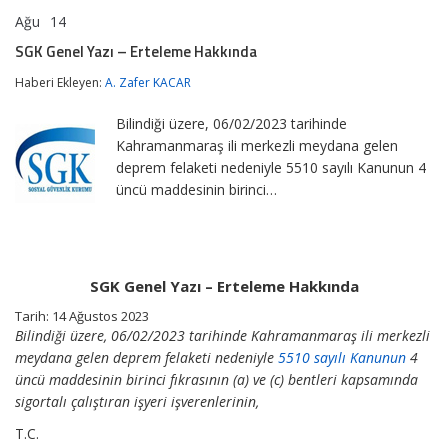
Ağu
14
SGK
yorumlar kapalı
Genel
SGK Genel Yazı – Erteleme Hakkında
Yazı
–
Haberi Ekleyen:
A. Zafer KACAR
Erteleme
Hakkında
Bilindiği üzere, 06/02/2023 tarihinde
için
Kahramanmaraş ili merkezli meydana gelen
deprem felaketi nedeniyle 5510 sayılı Kanunun 4
üncü maddesinin birinci…
SGK Genel Yazı – Erteleme Hakkında
Tarih: 14 Ağustos 2023
Bilindiği üzere, 06/02/2023 tarihinde Kahramanmaraş ili merkezli
meydana gelen deprem felaketi nedeniyle
5510 sayılı Kanunun
4
üncü maddesinin birinci fıkrasının (a) ve (c) bentleri kapsamında
sigortalı çalıştıran işyeri işverenlerinin,
T.C.