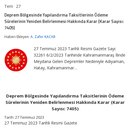
Tem
27
Deprem
yorumlar kapalı
Bölgesinde
Deprem Bölgesinde Yapılandırma Taksitlerinin Ödeme
Yapılandırma
Sürelerinin Yeniden Belirlenmesi Hakkında Karar (Karar Sayısı:
Taksitlerinin
Ödeme
7405)
Sürelerinin
Yeniden
Haberi Ekleyen:
A. Zafer KACAR
Belirlenmesi
Hakkında
27 Temmuz 2023 Tarihli Resmi Gazete Sayı:
Karar
32261 6/2/2023 Tarihinde Kahramanmaraş İlinde
(Karar
Sayısı:
Meydana Gelen Depremler Nedeniyle Adıyaman,
7405)
Hatay, Kahramanmar…
için
Deprem Bölgesinde Yapılandırma Taksitlerinin Ödeme
Sürelerinin Yeniden Belirlenmesi Hakkında Karar (Karar
Sayısı: 7405)
Tarih: 27 Temmuz 2023
27 Temmuz 2023 Tarihli Resmi Gazete