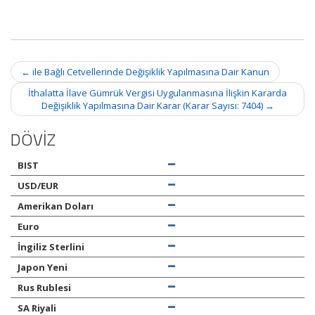
Post
←
ile Bağlı Cetvellerinde Değişiklik Yapılmasına Dair Kanun
navigation
İthalatta İlave Gümrük Vergisi Uygulanmasına İlişkin Kararda
Değişiklik Yapılmasına Dair Karar (Karar Sayısı: 7404)
→
DÖVİZ
BIST
USD/EUR
Amerikan Doları
Euro
İngiliz Sterlini
Japon Yeni
Rus Rublesi
SA Riyali