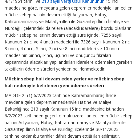
4/1/1961 tarihli ve
213 sayılı Vergi Usul Kanununun
15 inci
maddesine göre, meydana gelen depremler nedeniyle ilan edilen
mücbir sebep halinin devam ettiği Adıyaman, Hatay,
Kahramanmaraş ve Malatya illeri ile Gaziantep İlinin İslahiye ve
Nurdağı ilçelerindeki dairelere (alacaklı idarelere) borçlu olanların
mücbir sebep hallerinin devam ettiği süre içinde, 7256 sayılı
Kanunun 2 nci ve 4 üncü maddeleri ile 7326 sayılı Kanunun 2 nci,
3 üncü, 4 üncü, 5 inci, 7 nci ve 8 inci maddeleri ve 10 uncu
maddesinin birinci, ikinci, üçüncü ve onüçüncü fıkraları
kapsamında alacakları yapılandırılan idarelere ödemeleri gereken
taksitlerin ödeme süreleri yeniden belirlenmektedir.
Mücbir sebep hali devam eden yerler ve mücbir sebep
hali nedeniyle belirlenen yeni ödeme süreleri
MADDE 2- (1) 6/2/2023 tarihinde Kahramanmaraş İlinde
meydana gelen depremler nedeniyle Hazine ve Maliye
Bakanlığınca 213 sayılı Kanunun 15 inci maddesine istinaden
6/2/2023 tarihinden geçerli olmak üzere ilan edilen mücbir sebep
halinin Adıyaman, Hatay, Kahramanmaraş ve Malatya illeri ile
Gaziantep İlinin İslahiye ve Nurdağı ilçelerinde 30/11/2023
tarihine kadar (bu tarihler dâhil) devam ettiği ilan edilmiştir.