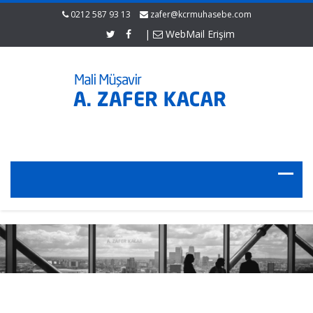
0212 587 93 13
zafer@kcrmuhasebe.com
|
WebMail Erişim